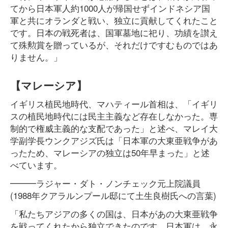
てから日本軍人約1000人が帰国せずインドネシア国
軍と共にオランダと戦い、独立に貢献してくれたこと
です。日本の戦死者は、国軍墓地に祀り、功績を讃え
て殊勲賞を贈っているが、それだけですむものではあ
りません。」
【マレーシア】
イギリス植民地時代、マハティール首相は、「イギリ
スの植民地時代には民主主義など存在しなかった。専
制的で権威主義的な支配であった」と述べ、マレイ大
学副学長ウンクアジズ氏は「日本軍の大東亜戦争があ
ったため、マレーシアの独立は50年早まった」と述
べています。
━━━ラジャー・ダト・ノンチェック元上院議員
(1988年クアラルンプール邸にて土生良樹氏への言葉)
「私たちアジアの多くの国は、日本があの大東亜戦争
を戦ってくれたから独立できたのです。日本軍は、永