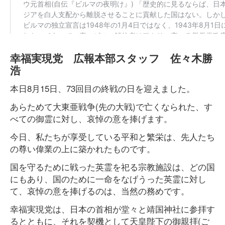
幸福実現党 広報本部スタッフ 佐々木勝
浩
本日8月15日、73回目の終戦の日を迎えました。
あらためて大東亜戦争(先の大戦)で亡くなられた、す
べての御霊に対し、哀悼の意を捧げます。
今日、私たちが享受している平和と繁栄は、先人たち
の尊い偉業の上に築かれたものです。
国を守るために戦った英霊を祀る宗教施設は、どの国
にもあり、国のために一命をなげうった英霊に対し
て、哀悼の意を捧げるのは、当然の務めです。
幸福実現党は、日本の首相が堂々と靖国神社に参拝す
るとともに、それを契機として天皇陛下の御親拝(ご