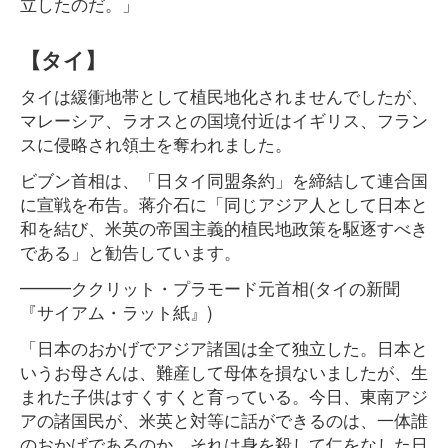
立したのだ。」
【タイ】
タイは緩衝地帯として植民地化されませんでしたが、
マレーシア、ラオスとの国境付近はイギリス、フラン
スに侵略され領土を奪われました。
ビブン首相は、「日タイ同盟条約」を締結して連合国
に宣戦を布告。蒋介石に「同じアジア人として日本と
和を結び、米英の帝国主義的植民地政策を駆逐すべき
である」と勧告しています。
━━━ククリット・プラモード元首相(タイの新聞
『サイアム・ラット紙』)
「日本のおかげでアジア諸国は全て独立した。日本と
いうお母さんは、難産して母体を損ないましたが、生
まれた子供はすくすくと育っている。今日、東南アジ
アの諸国民が、米英と対等に話ができるのは、一体誰
のおかげであるのか、それは身を殺して仁をなした日