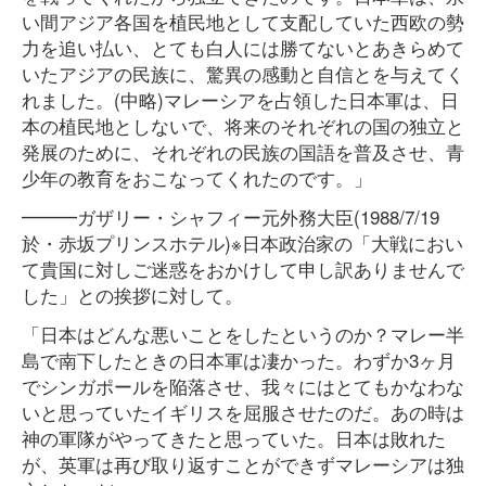
い間アジア各国を植民地として支配していた西欧の勢
力を追い払い、とても白人には勝てないとあきらめて
いたアジアの民族に、驚異の感動と自信とを与えてく
れました。(中略)マレーシアを占領した日本軍は、日
本の植民地としないで、将来のそれぞれの国の独立と
発展のために、それぞれの民族の国語を普及させ、青
少年の教育をおこなってくれたのです。」
━━━ガザリー・シャフィー元外務大臣(1988/7/19
於・赤坂プリンスホテル)※日本政治家の「大戦におい
て貴国に対しご迷惑をおかけして申し訳ありませんで
した」との挨拶に対して。
「日本はどんな悪いことをしたというのか？マレー半
島で南下したときの日本軍は凄かった。わずか3ヶ月
でシンガポールを陥落させ、我々にはとてもかなわな
いと思っていたイギリスを屈服させたのだ。あの時は
神の軍隊がやってきたと思っていた。日本は敗れた
が、英軍は再び取り返すことができずマレーシアは独