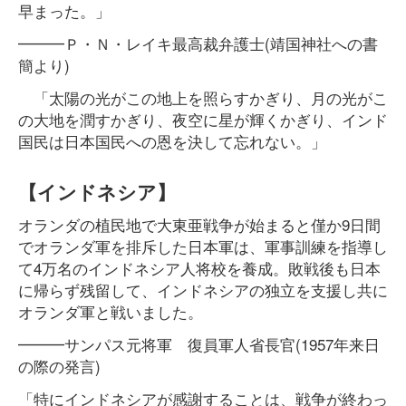
早まった。」
━━━Ｐ・Ｎ・レイキ最高裁弁護士(靖国神社への書
簡より)
「太陽の光がこの地上を照らすかぎり、月の光がこ
の大地を潤すかぎり、夜空に星が輝くかぎり、インド
国民は日本国民への恩を決して忘れない。」
【インドネシア】
オランダの植民地で大東亜戦争が始まると僅か9日間
でオランダ軍を排斥した日本軍は、軍事訓練を指導し
て4万名のインドネシア人将校を養成。敗戦後も日本
に帰らず残留して、インドネシアの独立を支援し共に
オランダ軍と戦いました。
━━━サンパス元将軍 復員軍人省長官(1957年来日
の際の発言)
「特にインドネシアが感謝することは、戦争が終わっ