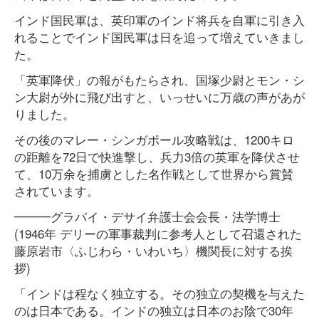
インド国民軍は、英印軍のインド将兵を自軍に引き入
れることでインド国民軍は日を追って増えていきまし
た。
「英軍降伏」の報がもたらされ、国塚少尉とモン・シ
ン大尉が外に飛び出すと、いっせいに万歳の声があが
りました。
その後のマレー・シンガポール攻略戦は、1200キロ
の距離を72日で快進撃し、兵力3倍の英軍を降伏させ
て、10万余を捕虜とした名作戦として世界から賞賛
されています。
━━━グラバイ・デサイ弁護士会会長・法学博士
(1946年 デリーの軍事裁判に参考人として召還された
藤原岩市〈ふじわら・いわいち〉機関長に対する挨
拶)
「インドは程なく独立する。その独立の契機を与えた
のは日本である。インドの独立は日本のお陰で30年