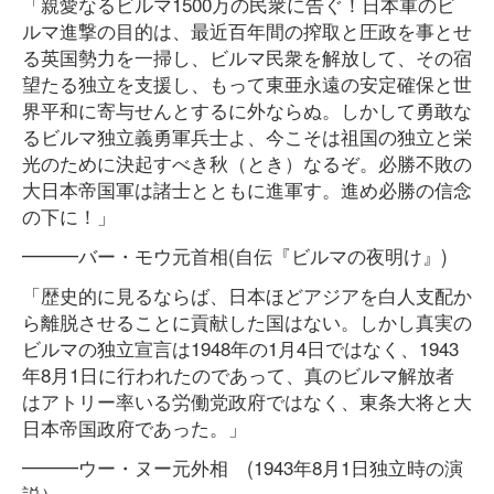
「親愛なるビルマ1500万の民衆に告ぐ！日本軍のビ
ルマ進撃の目的は、最近百年間の搾取と圧政を事とせ
る英国勢力を一掃し、ビルマ民衆を解放して、その宿
望たる独立を支援し、もって東亜永遠の安定確保と世
界平和に寄与せんとするに外ならぬ。しかして勇敢な
るビルマ独立義勇軍兵士よ、今こそは祖国の独立と栄
光のために決起すべき秋（とき）なるぞ。必勝不敗の
大日本帝国軍は諸士とともに進軍す。進め必勝の信念
の下に！」
━━━バー・モウ元首相(自伝『ビルマの夜明け』)
「歴史的に見るならば、日本ほどアジアを白人支配か
ら離脱させることに貢献した国はない。しかし真実の
ビルマの独立宣言は1948年の1月4日ではなく、1943
年8月1日に行われたのであって、真のビルマ解放者
はアトリー率いる労働党政府ではなく、東条大将と大
日本帝国政府であった。」
━━━ウー・ヌー元外相 (1943年8月1日独立時の演
説）