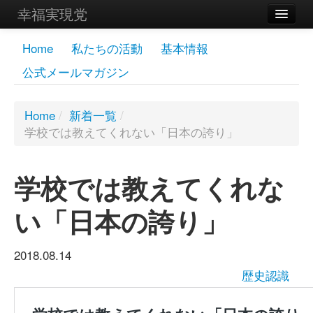
幸福実現党
メンバーズページ
Home
私たちの活動
基本情報
公式メールマガジン
党員
寄付
Home
/
新着一覧
/
学校では教えてくれない「日本の誇り」
お問い合わせ
幸福の科学グループ
学校では教えてくれな
い「日本の誇り」
2018.08.14
歴史認識