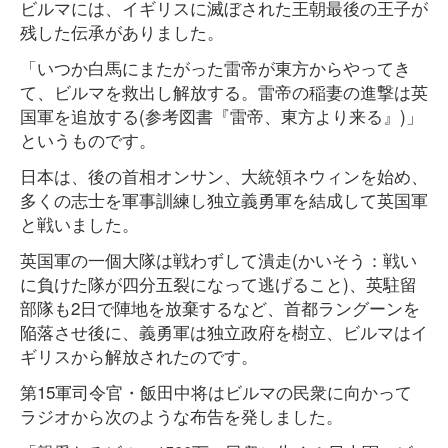
ビルマには、イギリスに滅ぼされた王朝最後の王子が
残した伝承がありました。
「いつか白馬にまたがった雷帝が東方からやってき
て、ビルマを救出し解放する。雷帝の稲妻の進撃は英
国軍を追放する(参考図書『雷帝、東方より来る』)」
というものです。
日本は、後の首相オンサン、大統領ネウィンを始め、
多くの志士を軍事訓練し独立義勇軍を結成して英国軍
と戦いました。
英国軍の一個大隊は戦わずして潰走(かいそう：戦い
に負けた隊が四分五裂になって逃げること)、英駐留
部隊も2日で陣地を放棄するなど、首都ラングーンを
陥落させ後に、義勇軍は独立政府を樹立、ビルマはイ
ギリスから解放されたのです。
第15軍司令官・飯田中将はビルマの民衆に向かって
ラジオから次のような布告を発しました。