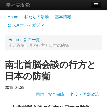
幸福実現党
メンバーズページ
Home
私たちの活動
基本情報
公式メールマガジン
党員
寄付
Home
/
新着一覧
/
南北首脳会談の行方と日本の防衛
お問い合わせ
幸福の科学グループ
南北首脳会談の行方と
日本の防衛
2018.04.28
国防・安全保障
外交・国際政治