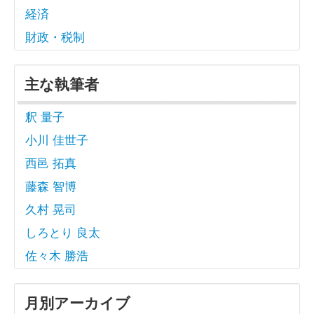
経済
財政・税制
主な執筆者
釈 量子
小川 佳世子
西邑 拓真
藤森 智博
久村 晃司
しろとり 良太
佐々木 勝浩
月別アーカイブ