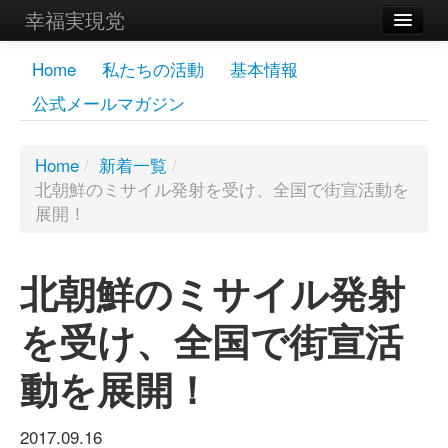
幸福実現党
メンバーズページ
Home
私たちの活動
基本情報
公式メールマガジン
党員
寄付
Home
/
新着一覧
/
北朝鮮のミサイル発射を受け、全国で街宣活動を
お問い合わせ
展開！
幸福の科学グループ
北朝鮮のミサイル発射
を受け、全国で街宣活
動を展開！
2017.09.16