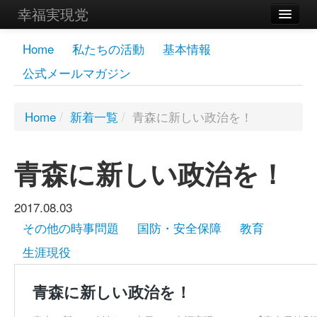
幸福実現党
メンバーズページ
Home
私たちの活動
基本情報
公式メールマガジン
党員
寄付
Home
/
新着一覧
/
青森に新しい政治を！
お問い合わせ
青森に新しい政治を！
幸福の科学グループ
2017.08.03
その他の時事問題
国防・安全保障
教育
生涯現役