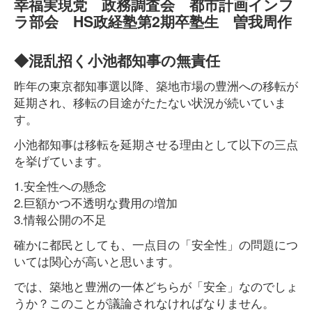
幸福実現党 政務調査会 都市計画インフ
ラ部会 HS政経塾第2期卒塾生 曽我周作
◆混乱招く小池都知事の無責任
昨年の東京都知事選以降、築地市場の豊洲への移転が
延期され、移転の目途がたたない状況が続いていま
す。
小池都知事は移転を延期させる理由として以下の三点
を挙げています。
1.安全性への懸念
2.巨額かつ不透明な費用の増加
3.情報公開の不足
確かに都民としても、一点目の「安全性」の問題につ
いては関心が高いと思います。
では、築地と豊洲の一体どちらが「安全」なのでしょ
うか？このことが議論されなければなりません。