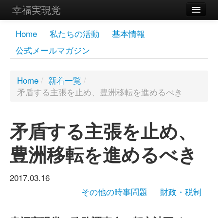
幸福実現党
メンバーズページ
Home
私たちの活動
基本情報
公式メールマガジン
党員
寄付
Home
/
新着一覧
/
矛盾する主張を止め、豊洲移転を進めるべき
お問い合わせ
幸福の科学グループ
矛盾する主張を止め、
豊洲移転を進めるべき
2017.03.16
その他の時事問題
財政・税制