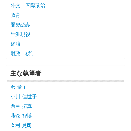
外交・国際政治
教育
歴史認識
生涯現役
経済
財政・税制
主な執筆者
釈 量子
小川 佳世子
西邑 拓真
藤森 智博
久村 晃司