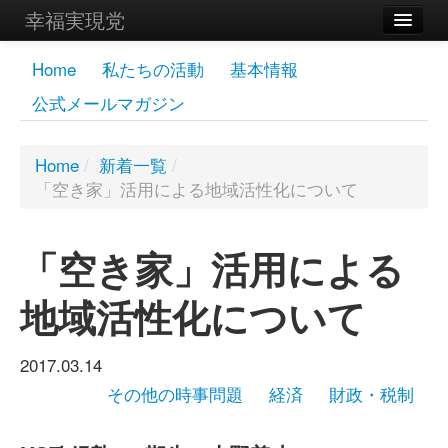
幸福実現党
メンバーズページ
Home
私たちの活動
基本情報
公式メールマガジン
党員
寄付
Home
/
新着一覧
/
「空き家」活用による地域活性化について
お問い合わせ
幸福の科学グループ
「空き家」活用による
地域活性化について
2017.03.14
その他の時事問題
経済
財政・税制