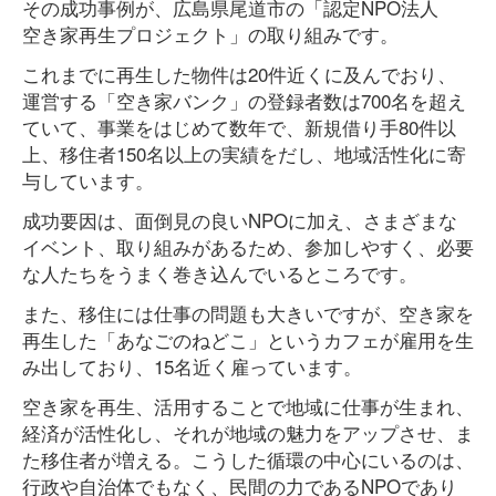
その成功事例が、広島県尾道市の「認定NPO法人
空き家再生プロジェクト」の取り組みです。
これまでに再生した物件は20件近くに及んでおり、
運営する「空き家バンク」の登録者数は700名を超え
ていて、事業をはじめて数年で、新規借り手80件以
上、移住者150名以上の実績をだし、地域活性化に寄
与しています。
成功要因は、面倒見の良いNPOに加え、さまざまな
イベント、取り組みがあるため、参加しやすく、必要
な人たちをうまく巻き込んでいるところです。
また、移住には仕事の問題も大きいですが、空き家を
再生した「あなごのねどこ」というカフェが雇用を生
み出しており、15名近く雇っています。
空き家を再生、活用することで地域に仕事が生まれ、
経済が活性化し、それが地域の魅力をアップさせ、ま
た移住者が増える。こうした循環の中心にいるのは、
行政や自治体でもなく、民間の力であるNPOであり