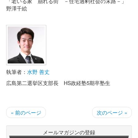
「老いる家 崩れる街 －住宅過剰社会の末路－」
野澤千絵
執筆者：
水野 善丈
広島第二選挙区支部長 HS政経塾5期卒塾生
« 前のページ
次のページ »
メールマガジンの登録