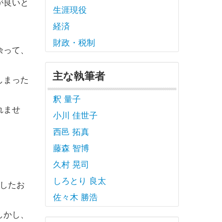
が良いと
生涯現役
経済
財政・税制
余って、
主な執筆者
しまった
釈 量子
れませ
小川 佳世子
西邑 拓真
藤森 智博
久村 晃司
しろとり 良太
したお
佐々木 勝浩
しかし、