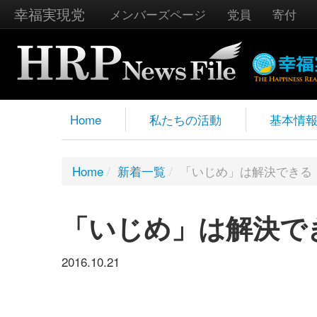
幸福実現党
メンバーズページ
党員
寄付
Home
私たちの活動
基本情
Home
/
新着一覧
/
「いじめ」は解決できる
「いじめ」は解決で
2016.10.21