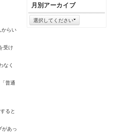
月別アーカイブ
選択してください
んからい
を受け
わなく
、「普通
渉すると
プがあっ