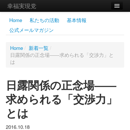
幸福実現党
メンバーズページ
Home
私たちの活動
基本情報
公式メールマガジン
党員
寄付
Home
/
新着一覧
/
日露関係の正念場――求められる「交渉力」と
お問い合わせ
は
幸福の科学グループ
日露関係の正念場――
求められる「交渉力」
とは
2016.10.18