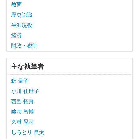
教育
歴史認識
生涯現役
経済
財政・税制
主な執筆者
釈 量子
小川 佳世子
西邑 拓真
藤森 智博
久村 晃司
しろとり 良太