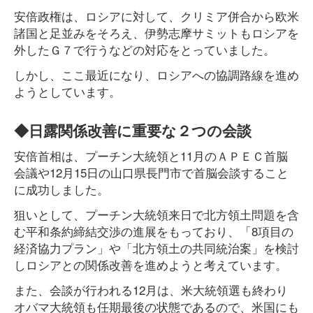
安倍政権は、ロシアに対して、クリミア併合から欧米
諸国と足並みをそろえ、伊勢志摩サミットもロシアを
外したＧ７で行うなどの対応をとっていました。
しかし、ここ最近になり、ロシアへの協調路線を進め
ようとしています。
◆日露関係改善に重要な２つの会談
安倍首相は、プーチン大統領と11月のＡＰＥＣ首脳
会議や12月15日の山口県長門市で首脳会談すること
に成功しました。
狙いとして、プーチン大統領来日で北方領土問題を含
む平和条約締結交渉の進展をもっており、「8項目の
経済協力プラン」や「北方領土の共同統治案」を検討
しロシアとの関係改善を進めようと考えています。
また、会談が行われる12月は、米大統領選も終わり
オバマ大統領も任期最後の状態であるので、米国にも