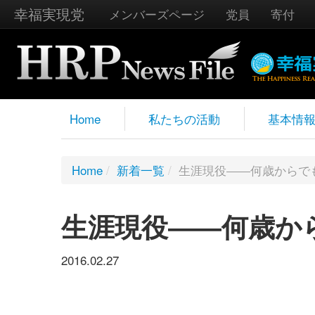
幸福実現党
メンバーズページ
党員
寄付
Home
私たちの活動
基本情
Home
/
新着一覧
/
生涯現役――何歳からで
生涯現役――何歳か
2016.02.27