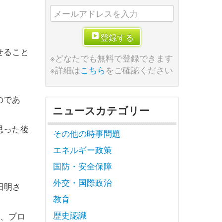
登録する
せること
※どなたでも無料で登録できます
※詳細は
こちら
をご確認ください
のであ
ニュースカテゴリー
思った後
その他の時事問題
エネルギー政策
国防・安全保障
外交・国際政治
田明さ
教育
歴史認識
し、プロ