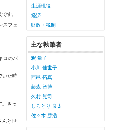
生涯現役
技です。
経済
ンスフェ
財政・税制
主な執筆者
釈 量子
キロのバ
小川 佳世子
でいた時
西邑 拓真
藤森 智博
久村 晃司
す。きっ
しろとり 良太
佐々木 勝浩
さんと世