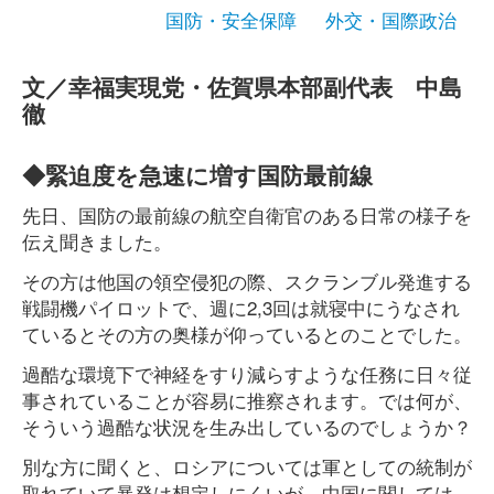
国防・安全保障
外交・国際政治
文／幸福実現党・佐賀県本部副代表 中島
徹
◆緊迫度を急速に増す国防最前線
先日、国防の最前線の航空自衛官のある日常の様子を
伝え聞きました。
その方は他国の領空侵犯の際、スクランブル発進する
戦闘機パイロットで、週に2,3回は就寝中にうなされ
ているとその方の奥様が仰っているとのことでした。
過酷な環境下で神経をすり減らすような任務に日々従
事されていることが容易に推察されます。では何が、
そういう過酷な状況を生み出しているのでしょうか？
別な方に聞くと、ロシアについては軍としての統制が
取れていて暴発は想定しにくいが、中国に関しては、