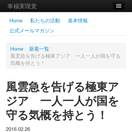
幸福実現党
メンバーズページ
Home
私たちの活動
基本情報
公式メールマガジン
党員
寄付
Home
/
新着一覧
/
風雲急を告げる極東アジア 一人一人が国を守る
お問い合わせ
気概を持とう！
幸福の科学グループ
風雲急を告げる極東ア
ジア 一人一人が国を
守る気概を持とう！
2016.02.26