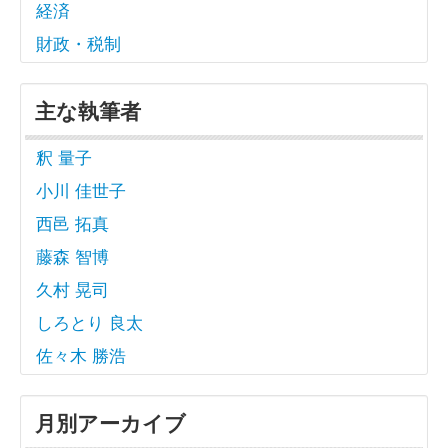
経済
財政・税制
主な執筆者
釈 量子
小川 佳世子
西邑 拓真
藤森 智博
久村 晃司
しろとり 良太
佐々木 勝浩
月別アーカイブ