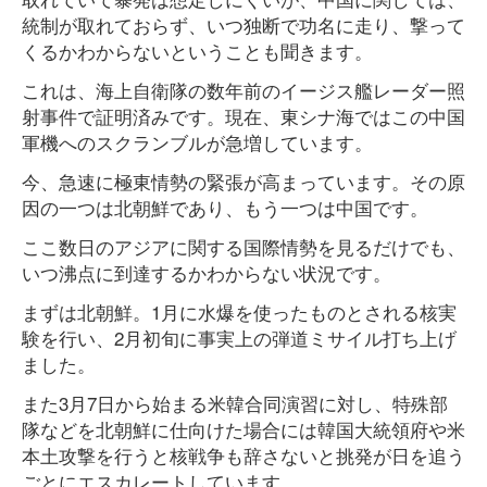
統制が取れておらず、いつ独断で功名に走り、撃って
くるかわからないということも聞きます。
これは、海上自衛隊の数年前のイージス艦レーダー照
射事件で証明済みです。現在、東シナ海ではこの中国
軍機へのスクランブルが急増しています。
今、急速に極東情勢の緊張が高まっています。その原
因の一つは北朝鮮であり、もう一つは中国です。
ここ数日のアジアに関する国際情勢を見るだけでも、
いつ沸点に到達するかわからない状況です。
まずは北朝鮮。1月に水爆を使ったものとされる核実
験を行い、2月初旬に事実上の弾道ミサイル打ち上げ
ました。
また3月7日から始まる米韓合同演習に対し、特殊部
隊などを北朝鮮に仕向けた場合には韓国大統領府や米
本土攻撃を行うと核戦争も辞さないと挑発が日を追う
ごとにエスカレートしています。