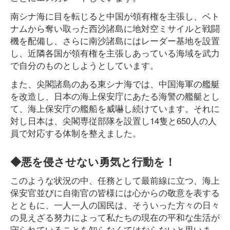
南シナ海に目を転じると中国が領有権を主張し、ベト
ナムから奪い取った西沙諸島に地対空ミサイルと戦闘
機を配備し、さらに南沙諸島にはレーダー基地を設置
し、近隣各国が領有権を主張しあっている海域を武力
で自分のものとしようとしています。
また、尖閣諸島のある東シナ海では、中国海軍の艦艇
を改造し、日本の海上保安庁にあたる海警の艦艇とし
て、海上保安庁の艦船を威嚇し続けています。それに
対し日本は、尖閣専従部隊を設置し14隻と650人の人
員で対応する体制を整えました。
◆悪を侵させない勇気と行動を！
このような状況の中、任務として最前線に立つ、海上
保安官並びに自衛官の皆様には心からの敬意を表する
とともに、一人一人の国民は、そういった方々の日々
の見えざる努力によって私たちの現在の平和な生活が
守られていることを知らなくてはならないと思いま