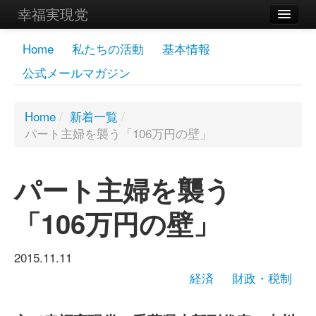
幸福実現党
メンバーズページ
Home
私たちの活動
基本情報
公式メールマガジン
党員
寄付
Home
/
新着一覧
/
パート主婦を襲う「106万円の壁」
お問い合わせ
幸福の科学グループ
パート主婦を襲う
「106万円の壁」
2015.11.11
経済
財政・税制