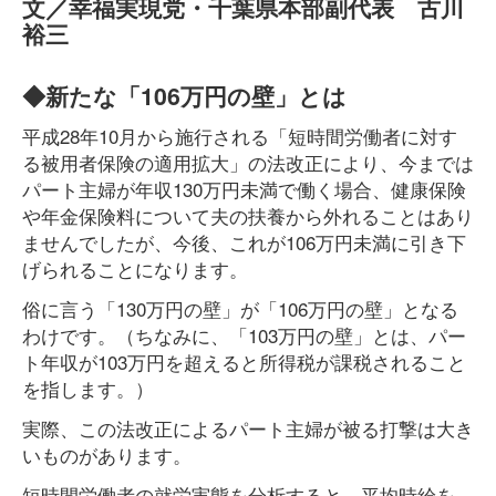
文／幸福実現党・千葉県本部副代表 古川
裕三
◆新たな「106万円の壁」とは
平成28年10月から施行される「短時間労働者に対す
る被用者保険の適用拡大」の法改正により、今までは
パート主婦が年収130万円未満で働く場合、健康保険
や年金保険料について夫の扶養から外れることはあり
ませんでしたが、今後、これが106万円未満に引き下
げられることになります。
俗に言う「130万円の壁」が「106万円の壁」となる
わけです。（ちなみに、「103万円の壁」とは、パー
ト年収が103万円を超えると所得税が課税されること
を指します。）
実際、この法改正によるパート主婦が被る打撃は大き
いものがあります。
短時間労働者の就労実態を分析すると、平均時給を