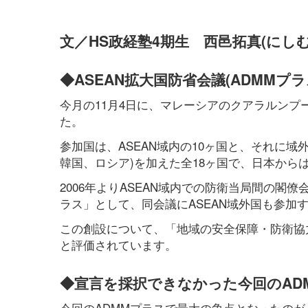
文／HS政経塾4期生 西邑拓真(にしむ
◆ASEAN拡大国防省会議(ADMMプラ
今月の11月4日に、マレーシアのクアラルンプー
た。
参加国は、ASEAN域内の10ヶ国と、それに
韓国、ロシア)を加えた全18ヶ国で、日本から
2006年よりASEAN域内での防衛当局間の閣僚
ラス」として、同会議にASEAN域外国も参加
この創設について、「地域の安全保障・防衛協
と評価されています。
◆宣言を採択できなかった今回のAD
今回のADMMプラスで最大の争点となったの