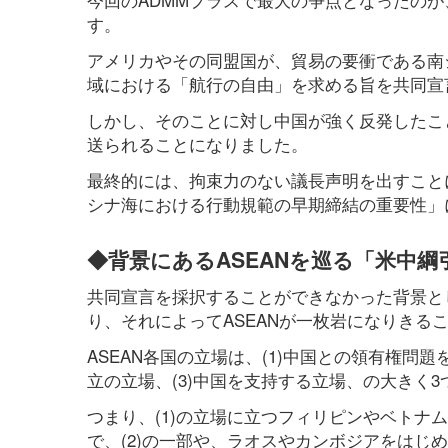
す。
アメリカやその同盟国が、貿易の要衝である南
域における「航行の自由」を求める旨を共同宣
しかし、そのことに対し中国が強く反発したこ
送られることになりました。
最終的には、拘束力のない議長声明を出すこと
シナ海における行動規範の早期締結の重要性」
◆背景にあるASEANを巡る「米中綱
共同宣言を採択することができなかった背景と
り、それによってASEANが一枚岩になりきる
ASEAN各国の立場は、(1)中国との領有権問
立の立場、(3)中国を支持する立場、の大きく
つまり、(1)の立場に立つフィリピンやベト
で、(2)の一部や、ラオスやカンボジアをはじ