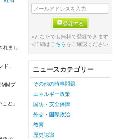
登録する
※どなたでも無料で登録できます
※詳細は
こちら
をご確認ください
されまし
ンド、
ニュースカテゴリー
その他の時事問題
DMMプ
エネルギー政策
いこと」
国防・安全保障
外交・国際政治
教育
歴史認識
問題で