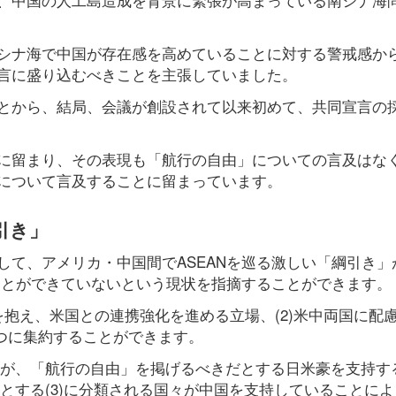
シナ海で中国が存在感を高めていることに対する警戒感か
言に盛り込むべきことを主張していました。
とから、結局、会議が創設されて以来初めて、共同宣言の
に留まり、その表現も「航行の自由」についての言及はな
について言及することに留まっています。
引き」
して、アメリカ・中国間でASEANを巡る激しい「綱引き」
ことができていないという現状を指摘することができます。
題を抱え、米国との連携強化を進める立場、(2)米中両国に配
3つに集約することができます。
ナムが、「航行の自由」を掲げるべきだとする日米豪を支持す
めとする(3)に分類される国々が中国を支持していることに