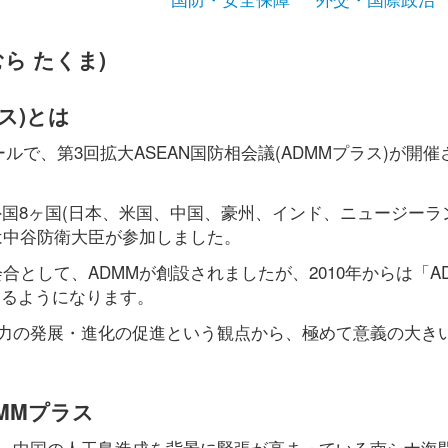
ら たくま)
ス)とは
ルで、第3回拡大ASEAN国防相会議(ADMMプラス)が開催
域外国8ヶ国(日本、米国、中国、豪州、インド、ニュージーラ
は中谷防衛大臣が参加しました。
会合として、ADMMが創設されましたが、2010年からは「A
するようになります。
力の発展・進化の促進という観点から、極めて意義の大き
MMプラス
が、中国の人工島造成を背景に緊張が高まっている南シナ海