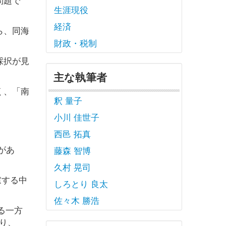
生涯現役
経済
ら、同海
財政・税制
採択が見
主な執筆者
く、「南
釈 量子
小川 佳世子
西邑 拓真
があ
藤森 智博
久村 晃司
慮する中
しろとり 良太
佐々木 勝浩
る一方
より、