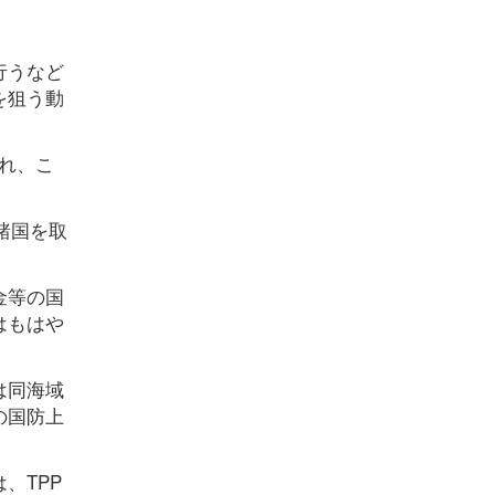
行うなど
を狙う動
かれ、こ
諸国を取
金等の国
はもはや
は同海域
の国防上
、TPP