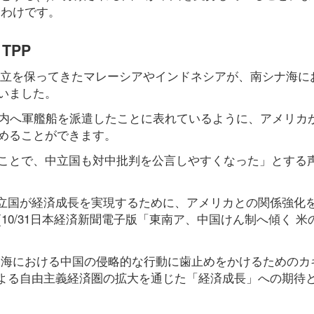
るわけです。
TPP
で中立を保ってきたマレーシアやインドネシアが、南シナ海に
いました。
リ内へ軍艦船を派遣したことに表れているように、アメリカ
めることができます。
ことで、中立国も対中批判を公言しやすくなった」とする
中立国が経済成長を実現するために、アメリカとの関係強化
10/31日本経済新聞電子版「東南ア、中国けん制へ傾く 米
シナ海における中国の侵略的な行動に歯止めをかけるためのカ
による自由主義経済圏の拡大を通じた「経済成長」への期待