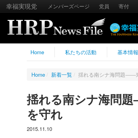
幸福実現党
メンバーズページ
党員
寄付
Home
私たちの活動
基本情
Home
/
新着一覧
/
揺れる南シナ海問題――
揺れる南シナ海問題
を守れ
2015.11.10