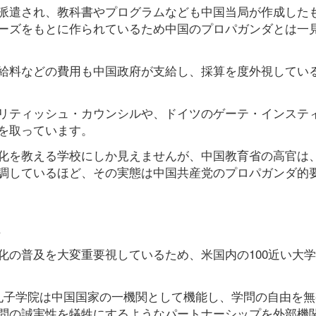
派遣され、教科書やプログラムなども中国当局が作成した
ーズをもとに作られているため中国のプロパガンダとは一
給料などの費用も中国政府が支給し、採算を度外視してい
リティッシュ・カウンシルや、ドイツのゲーテ・インステ
を取っています。
化を教える学校にしか見えませんが、中国教育省の高官は
調しているほど、その実態は中国共産党のプロパガンダ的
化の普及を大変重要視しているため、米国内の100近い大
孔子学院は中国国家の一機関として機能し、学問の自由を無
問の誠実性を犠牲にするようなパートナーシップを外部機