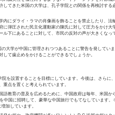
許してきた米国の大学は、孔子学院との関係を再検討する
学内にダライ・ラマの肖像画を飾ることを禁止したり、法
府に弾圧された民主化運動家の陳氏に対して圧力をかけ大
ール下にあることに対して、市民の反対の声が大きくなっ
米国の大学が中国に管理されつつあることに警告を発してい
対して歯止めをかけることができるでしょうか。
孔子学院を設置することを目標にしています。今後は、さらに
、重点を置くと考えられています。
国語教育の普及を広めるために、中国政府は毎年、米国か
名を中国に招聘して、豪華な中国旅行でもてなしています。
に増加しています。
発な州や、政府機関が多いワシントンD.C.近郊の州にタ