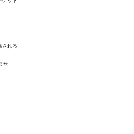
議される
ませ