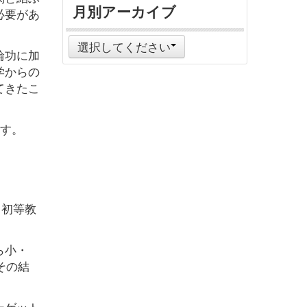
月別アーカイブ
必要があ
選択してください
輪功に加
学からの
てきたこ
ます。
、初等教
ら小・
その結
ーゲット