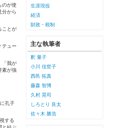
ものが使
生涯現役
見分から
経済
財政・税制
ることが
主な執筆者
ィテュー
釈 量子
、「我が
小川 佳世子
要素が強
西邑 拓真
藤森 智博
久村 晃司
学に孔子
しろとり 良太
佐々木 勝浩
視する
関と結ぶ