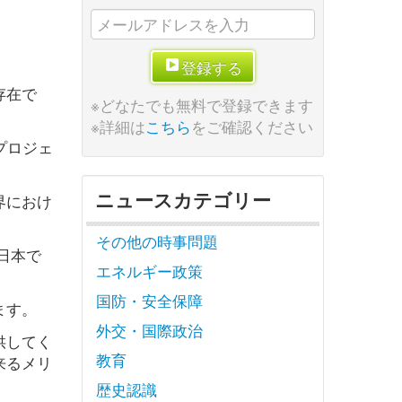
登録する
存在で
※どなたでも無料で登録できます
※詳細は
こちら
をご確認ください
プロジェ
ニュースカテゴリー
界におけ
その他の時事問題
日本で
エネルギー政策
国防・安全保障
ます。
外交・国際政治
供してく
教育
来るメリ
歴史認識