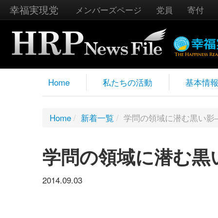
幸福実現党
メンバーズページ
党員
寄付
Home
私たちの活動
基本情
Home
/
新着一覧
/
学問の領域に潜む黒い影
学問の領域に潜む黒
2014.09.03