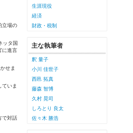
生涯現役
経済
的立場の
財政・税制
ネッタ国
主な執筆者
官に進言
釈 量子
驚かせま
小川 佳世子
西邑 拓真
していま
藤森 智博
久村 晃司
しろとり 良太
方で対話
佐々木 勝浩