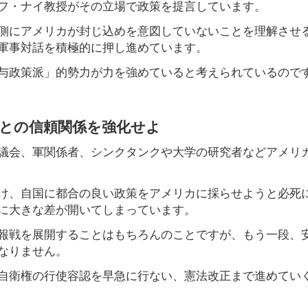
フ・ナイ教授がその立場で政策を提言しています。
側にアメリカが封じ込めを意図していないことを理解させ
軍事対話を積極的に押し進めています。
与政策派」的勢力が力を強めていると考えられているので
国との信頼関係を強化せよ
議会、軍関係者、シンクタンクや大学の研究者などアメリ
け、自国に都合の良い政策をアメリカに採らせようと必死
に大きな差が開いてしまっています。
報戦を展開することはもちろんのことですが、もう一段、
なりません。
自衛権の行使容認を早急に行ない、憲法改正まで進めてい