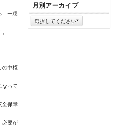
月別アーカイブ
る」一環
選択してください
す。
カの中枢
になって
安全保障
く必要が