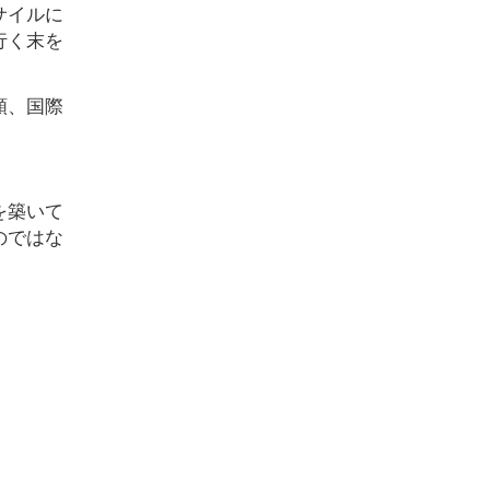
サイルに
行く末を
頼、国際
を築いて
のではな