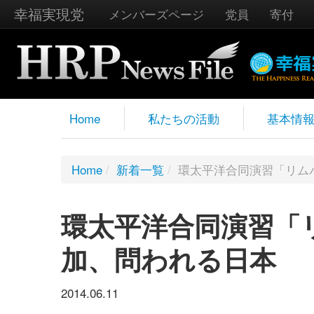
幸福実現党
メンバーズページ
党員
寄付
Home
私たちの活動
基本情
Home
/
新着一覧
/
環太平洋合同演習「リム
環太平洋合同演習「
加、問われる日本
2014.06.11