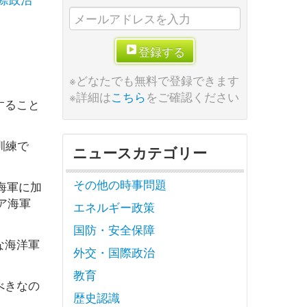
登録する
※どなたでも無料で登録できます
※詳細は
こちら
をご確認ください
すること
訓練で
ニュースカテゴリー
その他の時事問題
海軍に加
ア海軍
エネルギー政策
国防・安全保障
な海洋軍
外交・国際政治
教育
べきなの
歴史認識