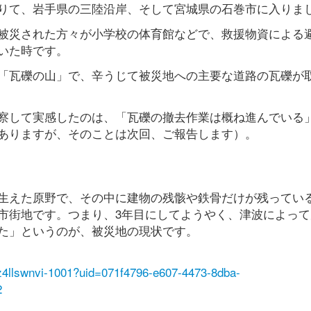
りて、岩手県の三陸沿岸、そして宮城県の石巻市に入りま
被災された方々が小学校の体育館などで、救援物資による
いた時です。
「瓦礫の山」で、辛うじて被災地への主要な道路の瓦礫が
察して実感したのは、「瓦礫の撤去作業は概ね進んでいる
ありますが、そのことは次回、ご報告します）。
生えた原野で、その中に建物の残骸や鉄骨だけが残ってい
市街地です。つまり、3年目にしてようやく、津波によって
た」というのが、被災地の現状です。
fpz4llswnvi-1001?uid=071f4796-e607-4473-8dba-
2