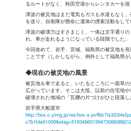
るルートがなく、秋田空港からレンタカーを借
津波の被災地はまだ電気もガスも水道もなく、
を送り、自衛隊が懸命に遺体の捜索活動をして
津波の破壊力はすさまじく、一体は文字通りの
れ、車が走れるようになっている段階でした。
今回改めて、岩手、宮城、福島県の被災地を視
ことです（しかしながら、例外として福島県が
◆現在の被災地の風景
被災地を車で走ると、いたるところに一面草の
広がっています。そこは大抵、以前の住宅地や
破壊された地域の「瓦礫の片づけがひと段落し
岩手県大船渡市
http://box.c.yimg.jp/res/box-s-pvff6c7is323i4s
c7b1fda51009&etag=5193486013947308608821