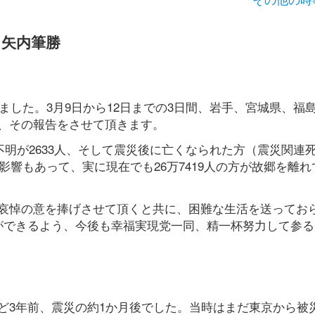
 矢内筆勝
ました。3月9日から12日までの3日間、岩手、宮城県、福
、その報告をさせて頂きます。
不明が2633人、そして震災後に亡くなられた方（震災関連
影響もあって、実に現在でも26万7419人の方が故郷を離れ
哀悼の意を捧げさせて頂くと共に、困難な生活を送ってお
ができるよう、今後も幸福実現党一同、精一杯努力して参る
ど3年前、震災の約1か月後でした。当時はまだ東京から被