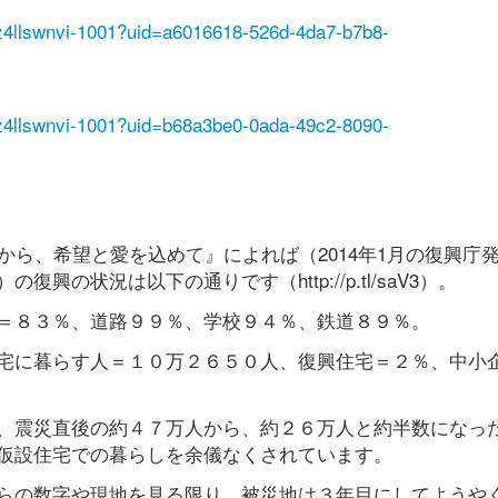
fpz4llswnvi-1001?uid=a6016618-526d-4da7-b7b8-
fpz4llswnvi-1001?uid=b68a3be0-0ada-49c2-8090-
10
現場から、希望と愛を込めて』によれば（2014年1月の復興庁
の状況は以下の通りです（http://p.tl/saV3）。
＝８３％、道路９９％、学校９４％、鉄道８９％。
宅に暮らす人＝１０万２６５０人、復興住宅＝２％、中小
、震災直後の約４７万人から、約２６万人と約半数になっ
仮設住宅での暮らしを余儀なくされています。
らの数字や現地を見る限り、被災地は３年目にしてようや