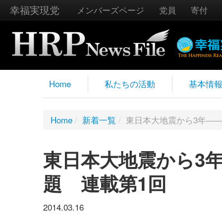
幸福実現党
メンバーズページ
党員
寄付
Home
私たちの活動
基本情
Home
/
新着一覧
/
東日本大地震から3年―
東日本大地震から3
題 連載第1回
2014.03.16