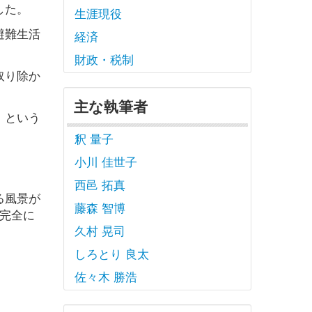
した。
生涯現役
避難生活
経済
財政・税制
取り除か
主な執筆者
」という
釈 量子
小川 佳世子
西邑 拓真
る風景が
藤森 智博
完全に
久村 晃司
しろとり 良太
佐々木 勝浩