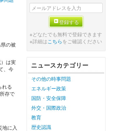
登録する
※どなたでも無料で登録できます
※詳細は
こちら
をご確認ください
島県の被
死）は実
ニュースカテゴリー
て、今
その他の時事問題
られる
エネルギー政策
所存で
国防・安全保障
外交・国際政治
教育
歴史認識
災地に入