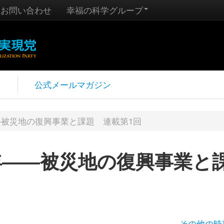
お問い合わせ
幸福の科学グループ
報
公式メールマガジン
―被災地の復興事業と課題 連載第1回
年――被災地の復興事業と
その他の時