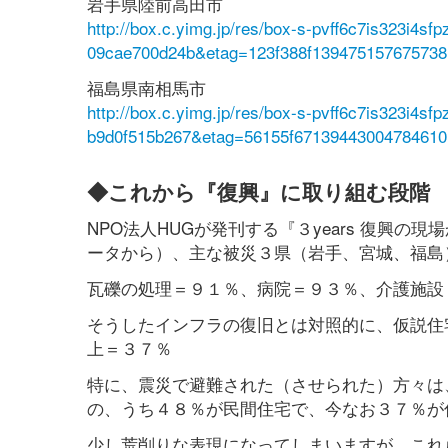
岩手県陸前高田市
http://box.c.yimg.jp/res/box-s-pvff6c7is323i4s
09cae700d24b&etag=123f388f139475157675738
福島県南相馬市
http://box.c.yimg.jp/res/box-s-pvff6c7is323i4s
b9d0f515b267&etag=56155f671394430047846
◆これから『復興』に取り組む段階
NPO法人HUGが発刊する『３years 復興の
ータから）、主な被災３県（岩手、宮城、福島）の復興
瓦礫の処理＝９１％、病院＝９３％、介護施設
そうしたインフラの復旧とは対照的に、仮説住
上＝３７％
特に、震災で避難された（させられた）方々は
の、うち４８％が民間住宅で、今なお３７％が
少し荒削りな表現になってしまいますが、これ