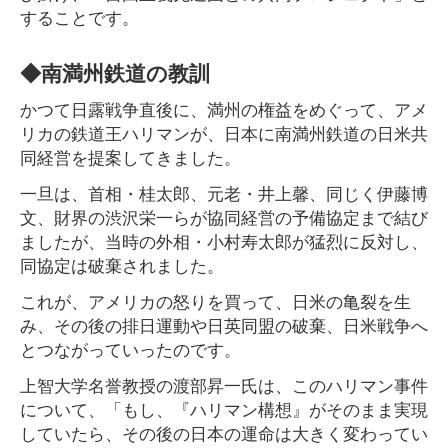
することです。
◆南満州鉄道の教訓
かつて日露戦争直後に、満州の権益をめぐって、アメ
リカの鉄道王ハリマンが、日本に南満州鉄道の日米共
同経営を提案してきました。
一旦は、首相・桂太郎、元老・井上馨、同じく伊藤博
文、財界の渋沢栄一らが協同経営の予備協定まで結び
ましたが、当時の外相・小村寿太郎が猛烈に反対し、
同協定は破棄されました。
これが、アメリカの怒りを買って、日米の亀裂を生
み、その後の排日運動や日英同盟の破棄、日米戦争へ
とつながっていったのです。
上智大学名誉教授の渡部昇一氏は、このハリマン事件
について、「もし、『ハリマン構想』がそのまま実現
していたら、その後の日本の運命は大きく変わってい