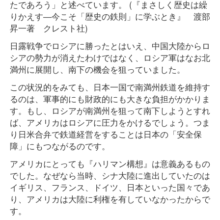
たであろう」と述べています。 (『まさしく歴史は繰
りかえす―今こそ「歴史の鉄則」に学ぶとき』 渡部
昇一著 クレスト社)
日露戦争でロシアに勝ったとはいえ、中国大陸からロ
シアの勢力が消えたわけではなく、ロシア軍はなお北
満州に展開し、南下の機会を狙っていました。
この状況的をみても、日本一国で南満州鉄道を維持す
るのは、軍事的にも財政的にも大きな負担がかかりま
す。もし、ロシアが南満州を狙って南下しようとすれ
ば、アメリカはロシアに圧力をかけるでしょう。つま
り日米合弁で鉄道経営をすることは日本の「安全保
障」にもつながるのです。
アメリカにとっても『ハリマン構想』は意義あるもの
でした。なぜなら当時、シナ大陸に進出していたのは
イギリス、フランス、ドイツ、日本といった国々であ
り、アメリカは大陸に利権を有していなかったからで
す。