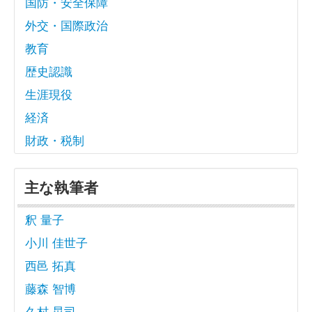
国防・安全保障
外交・国際政治
教育
歴史認識
生涯現役
経済
財政・税制
主な執筆者
釈 量子
小川 佳世子
西邑 拓真
藤森 智博
久村 晃司