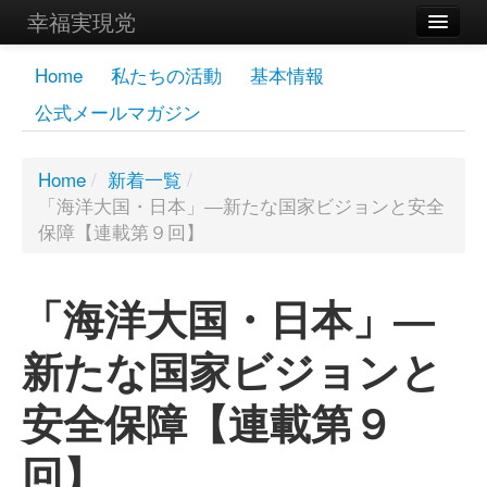
幸福実現党
メンバーズページ
Home
私たちの活動
基本情報
公式メールマガジン
党員
寄付
Home
/
新着一覧
/
「海洋大国・日本」―新たな国家ビジョンと安全
お問い合わせ
保障【連載第９回】
幸福の科学グループ
「海洋大国・日本」―
新たな国家ビジョンと
安全保障【連載第９
回】