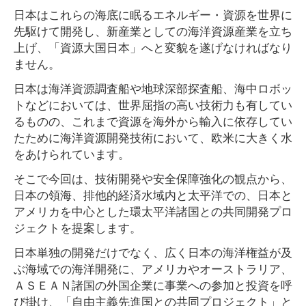
日本はこれらの海底に眠るエネルギー・資源を世界に
先駆けて開発し、新産業としての海洋資源産業を立ち
上げ、「資源大国日本」へと変貌を遂げなければなり
ません。
日本は海洋資源調査船や地球深部探査船、海中ロボッ
トなどにおいては、世界屈指の高い技術力も有してい
るものの、これまで資源を海外から輸入に依存してい
たために海洋資源開発技術において、欧米に大きく水
をあけられています。
そこで今回は、技術開発や安全保障強化の観点から、
日本の領海、排他的経済水域内と太平洋での、日本と
アメリカを中心とした環太平洋諸国との共同開発プロ
ジェクトを提案します。
日本単独の開発だけでなく、広く日本の海洋権益が及
ぶ海域での海洋開発に、アメリカやオーストラリア、
ＡＳＥＡＮ諸国の外国企業に事業への参加と投資を呼
び掛け、「自由主義先進国との共同プロジェクト」と