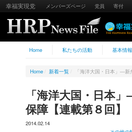
幸福実現党
メンバーズページ
党員
寄付
Home
私たちの活動
基本情
Home
/
新着一覧
/
「海洋大国・日本」―新
「海洋大国・日本」
保障【連載第８回】
2014.02.14
その他の