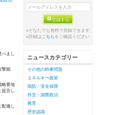
登録する
※どなたでも無料で登録できます
※詳細は
こちら
をご確認ください
述べまし
ニュースカテゴリー
攻撃能
その他の時事問題
エネルギー政策
戦略要地
国防・安全保障
と提言し
外交・国際政治
教育
に配備し
歴史認識