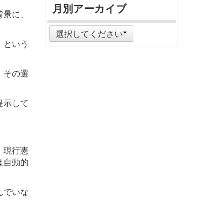
月別アーカイブ
背景に、
選択してください
」という
。その選
提示して
、現行憲
は自動的
んでいな