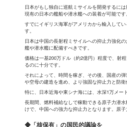
日本がもし独自に巡航ミサイルを開発するには
現有の日本の艦船や潜水艦への装着が可能です
すでにイギリス海軍がアメリカから輸入してい
す。
日本は中国の長射程ミサイルへの抑止力強化の
艦や潜水艦に配備すべきです。
価格は一基200万ドル（約2億円）程度で、射程
るのに十分です。
それによって、時間を稼ぎ、その後、国産の弾
や空母の建造を進め、より強固な抑止力と防衛
特に、日本近海や東シナ海には、水深1万メー
長期間、燃料補給なしで稼動できる原子力潜水
けで、中国への強力な抑止力となります。原子力
◆「核保有」の国民的議論を