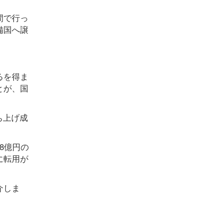
間で行っ
備国へ譲
るを得ま
とが、国
ち上げ成
8億円の
に転用が
介しま