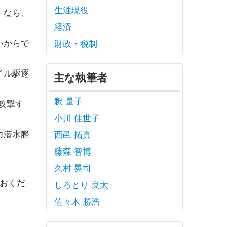
生涯現役
」なら、
経済
いからで
財政・税制
イル駆逐
主な執筆者
釈 量子
を攻撃す
小川 佳世子
力潜水艦
西邑 拓真
藤森 智博
久村 晃司
おくだ
しろとり 良太
佐々木 勝浩