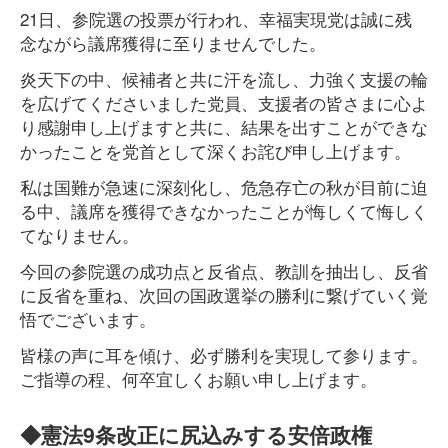
21日、参院選の投票が行われ、幸福実現党は誠に残
念ながら議席獲得に至りませんでした。
炎天下の中、候補者と共に汗を流し、力強く支援の輪
を広げてくださいました党員、支援者の皆さまに心よ
り感謝申し上げますと共に、結果を出すことができな
かったことを党首として深くお詫び申し上げます。
私は国難が急速に深刻化し、危急存亡の秋が目前に迫
る中、議席を獲得できなかったことが悔しくて悔しく
てなりません。
今回の参院選の成功点と反省点、教訓を抽出し、反省
に反省を重ね、次回の国政選挙の勝利に繋げていく覚
悟でございます。
皆様の声に耳を傾け、必ず勝利を実現して参ります。
ご指導の程、何卒宜しくお願い申し上げます。
◆憲法9条改正に尻込みする安倍政権