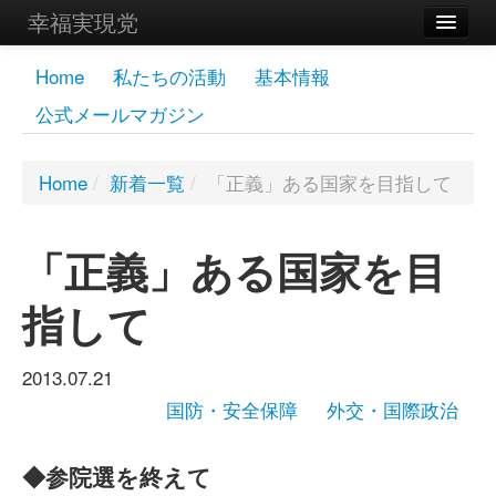
幸福実現党
メンバーズページ
Home
私たちの活動
基本情報
公式メールマガジン
党員
寄付
Home
/
新着一覧
/
「正義」ある国家を目指して
お問い合わせ
「正義」ある国家を目
幸福の科学グループ
指して
2013.07.21
国防・安全保障
外交・国際政治
◆参院選を終えて