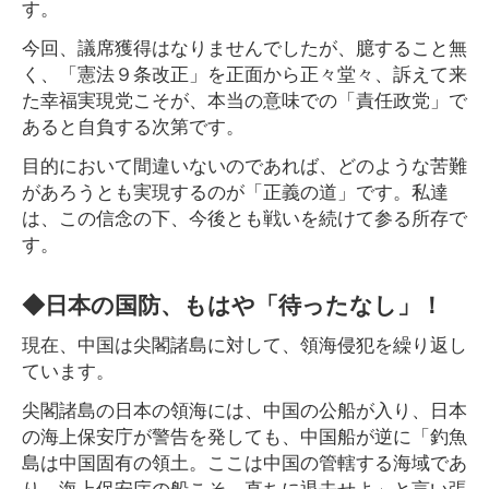
す。
今回、議席獲得はなりませんでしたが、臆すること無
く、「憲法９条改正」を正面から正々堂々、訴えて来
た幸福実現党こそが、本当の意味での「責任政党」で
あると自負する次第です。
目的において間違いないのであれば、どのような苦難
があろうとも実現するのが「正義の道」です。私達
は、この信念の下、今後とも戦いを続けて参る所存で
す。
◆日本の国防、もはや「待ったなし」！
現在、中国は尖閣諸島に対して、領海侵犯を繰り返し
ています。
尖閣諸島の日本の領海には、中国の公船が入り、日本
の海上保安庁が警告を発しても、中国船が逆に「釣魚
島は中国固有の領土。ここは中国の管轄する海域であ
り、海上保安庁の船こそ、直ちに退去せよ」と言い張