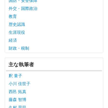
国防・安全保障
外交・国際政治
教育
歴史認識
生涯現役
経済
財政・税制
主な執筆者
釈 量子
小川 佳世子
西邑 拓真
藤森 智博
久村 晃司