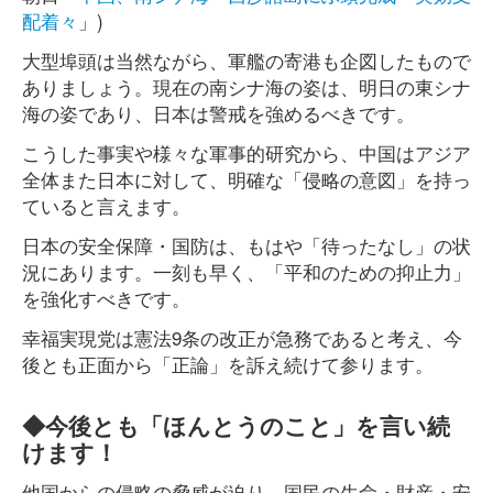
配着々
」)
大型埠頭は当然ながら、軍艦の寄港も企図したもので
ありましょう。現在の南シナ海の姿は、明日の東シナ
海の姿であり、日本は警戒を強めるべきです。
こうした事実や様々な軍事的研究から、中国はアジア
全体また日本に対して、明確な「侵略の意図」を持っ
ていると言えます。
日本の安全保障・国防は、もはや「待ったなし」の状
況にあります。一刻も早く、「平和のための抑止力」
を強化すべきです。
幸福実現党は憲法9条の改正が急務であると考え、今
後とも正面から「正論」を訴え続けて参ります。
◆今後とも「ほんとうのこと」を言い続
けます！
他国からの侵略の脅威が迫り、国民の生命・財産・安