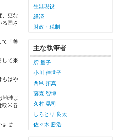
生涯現役
ば、更な
経済
いる国さ
財政・税制
して「善
主な執筆者
略して来
釈 量子
小川 佳世子
はもはや
西邑 拓真
藤森 智博
は地球よ
久村 晃司
は欧米各
しろとり 良太
いませ
佐々木 勝浩