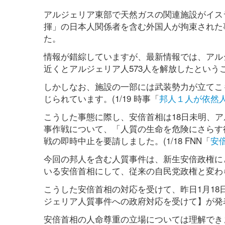
アルジェリア東部で天然ガスの関連施設がイス
揮」の日本人関係者を含む外国人が拘束された
た。
情報が錯綜していますが、最新情報では、アルジ
近くとアルジェリア人573人を解放したということで
しかしなお、施設の一部には武装勢力が立てこ
じられています。(1/19 時事「
邦人１人が依然
こうした事態に際し、安倍首相は18日未明、
事作戦について、「人質の生命を危険にさらす
戦の即時中止を要請しました。(1/18 FNN「
安
今回の邦人を含む人質事件は、新生安倍政権に
いる安倍首相にして、従来の自民党政権と変わ
こうした安倍首相の対応を受けて、昨日1月1
ジェリア人質事件への政府対応を受けて】が発
安倍首相の人命尊重の立場については理解でき