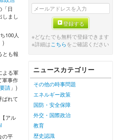
の「日
出しまし
登録する
100人
※どなたでも無料で登録できます
」)
※詳細は
こちら
をご確認ください
るとも報
ニュースカテゴリー
による軍
て軍事作
その他の時事問題
要請
」)
エネルギー政策
呼ばれて
国防・安全保障
外交・国際政治
明【アル
l
教育
歴史認識
会の平