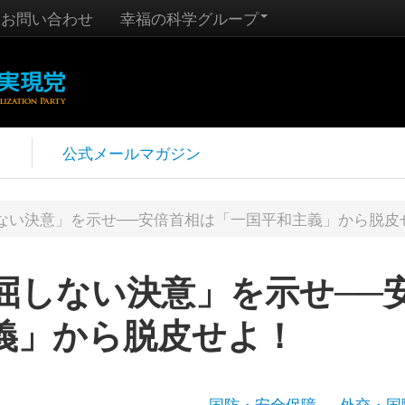
お問い合わせ
幸福の科学グループ
報
公式メールマガジン
ない決意」を示せ──安倍首相は「一国平和主義」から脱皮
屈しない決意」を示せ──
義」から脱皮せよ！
国防・安全保障
外交・国