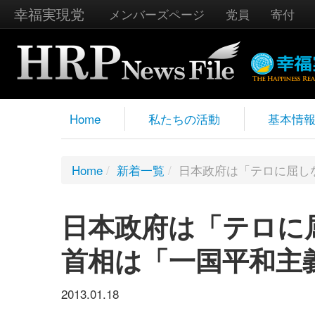
幸福実現党
メンバーズページ
党員
寄付
Home
私たちの活動
基本情
Home
/
新着一覧
/
日本政府は「テロに屈し
日本政府は「テロに
首相は「一国平和主
2013.01.18