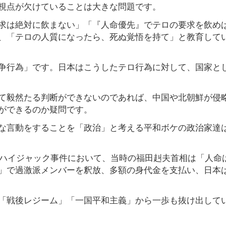
視点が欠けていることは大きな問題です。
求は絶対に飲まない」「『人命優先』でテロの要求を飲め
、「テロの人質になったら、死ぬ覚悟を持て」と教育して
争行為」です。日本はこうしたテロ行為に対して、国家と
て毅然たる判断ができないのであれば、中国や北朝鮮が侵
ができるのか疑問です。
な言動をすることを「政治」と考える平和ボケの政治家達
機ハイジャック事件において、当時の福田赳夫首相は「人命
」で過激派メンバーを釈放、多額の身代金を支払い、日本
「戦後レジーム」「一国平和主義」から一歩も抜け出して