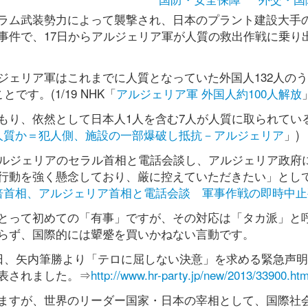
ラム武装勢力によって襲撃され、日本のプラント建設大手
事件で、17日からアルジェリア軍が人質の救出作戦に乗り
ェリア軍はこれまでに人質となっていた外国人132人のうち
す。(1/19 NHK「
アルジェリア軍 外国人約100人解放
もり、依然として日本人1人を含む7人が人質に取られてい
人質か＝犯人側、施設の一部爆破し抵抗－アルジェリア
」)
アルジェリアのセラル首相と電話会談し、アルジェリア政府
行動を強く懸念しており、厳に控えていただきたい」とし
倍首相、アルジェリア首相と電話会談 軍事作戦の即時中止
とって初めての「有事」ですが、その対応は「タカ派」と
らず、国際的には顰蹙を買いかねない言動です。
8日、矢内筆勝より「テロに屈しない決意」を求める緊急声
表されました。⇒
http://www.hr-party.jp/new/2013/33900.htm
ますが、世界のリーダー国家・日本の宰相として、国際社