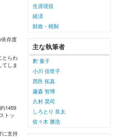
生涯現役
経済
財政・税制
の依存度
主な執筆者
にとらわ
釈 量子
してしま
小川 佳世子
西邑 拓真
藤森 智博
久村 晃司
1459
しろとり 良太
ストッ
佐々木 勝浩
げに支持