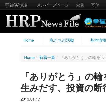
幸福実現党
メンバーズページ
党員
寄付
Home
私たちの活動
基本情
Home
/
新着一覧
/
「ありがとう」の輪を広
「ありがとう」の輪
生みだす、投資の断
2013.01.17