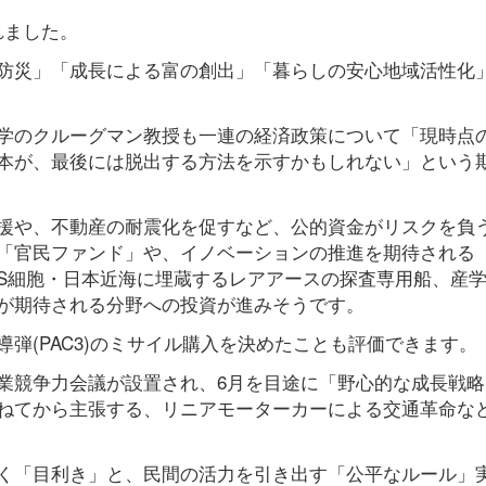
れました。
防災」「成長による富の創出」「暮らしの安心地域活性化
学のクルーグマン教授も一連の経済政策について「現時点
本が、最後には脱出する方法を示すかもしれない」という
援や、不動産の耐震化を促すなど、公的資金がリスクを負
「官民ファンド」や、イノベーションの推進を期待される
iPS細胞・日本近海に埋蔵するレアアースの探査専用船、産
が期待される分野への投資が進みそうです。
弾(PAC3)のミサイル購入を決めたことも評価できます。
業競争力会議が設置され、6月を目途に「野心的な成長戦略
ねてから主張する、リニアモーターカーによる交通革命な
く「目利き」と、民間の活力を引き出す「公平なルール」