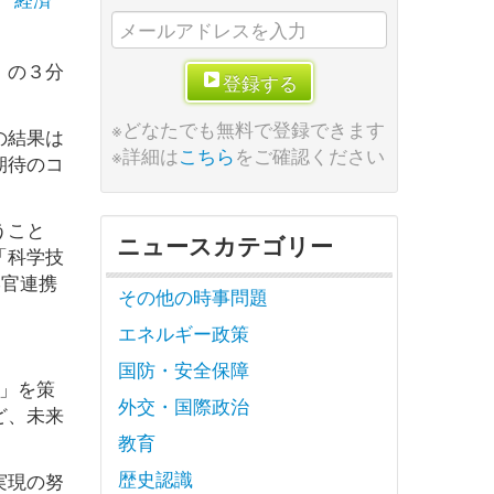
」の３分
登録する
※どなたでも無料で登録できます
の結果は
※詳細は
こちら
をご確認ください
期待のコ
うこと
ニュースカテゴリー
「科学技
学官連携
その他の時事問題
エネルギー政策
国防・安全保障
」を策
外交・国際政治
ど、未来
教育
歴史認識
実現の努