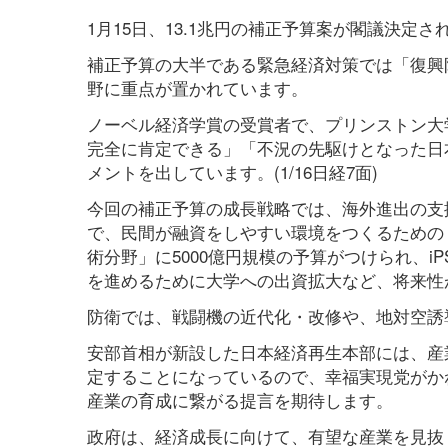
1月15日、13.1兆円の補正予算案が閣議決定さ
補正予算の大半である緊急経済対策では「復興
野に重点が置かれています。
ノーベル経済学賞の受賞者で、プリンストン大
完全に肯定できる」「不況の先駆けとなった日
メントを出しています。(1/16日経7面)
今回の補正予算の成長戦略では、海外進出の支
で、民間が融資をしやすい環境をつくるための
術分野」に5000億円規模の予算がつけられ、
を進めるために大学への出資拡大など、将来性
防衛では、戦闘機の近代化・改修や、地対空誘導
安部首相が新設した日本経済再生本部には、産
定することになっているので、幸福実現党がか
産業の育成に繋がる提言を期待します。
政府は、経済成長に向けて、有望な産業を見抜