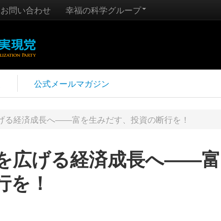
お問い合わせ
幸福の科学グループ
報
公式メールマガジン
げる経済成長へ――富を生みだす、投資の断行を！
を広げる経済成長へ――富
行を！