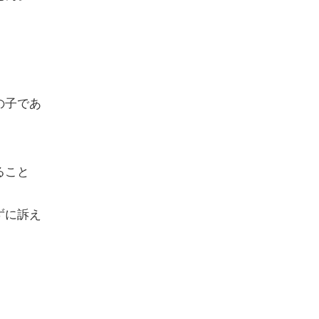
の子であ
ること
ずに訴え