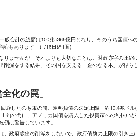
一般会計の総額は100兆5366億円となり、そのうち国債へ
論もあります。(1/16日経1面)
なりませんが、それよりも大切なことは、財政赤字の圧縮
出削減をする結果、その国を支える「金のなる木」が枯ら
健全化の罠」
ぎりぎり回避したのも束の間、連邦負債の法定上限・約16.4兆ドル(約
3月上旬の間に、アメリカ国債を購入した投資家への利払いが
統領は警告しています。
は、政府歳出の削減をしないで、政府債務の上限の引き上