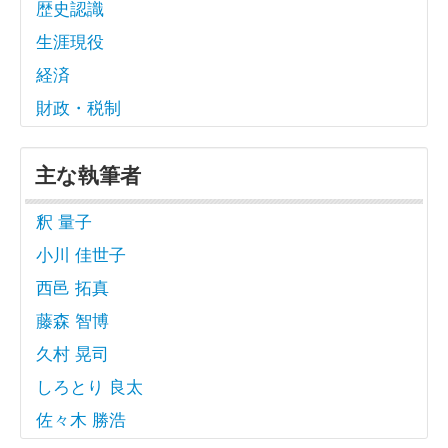
歴史認識
生涯現役
経済
財政・税制
主な執筆者
釈 量子
小川 佳世子
西邑 拓真
藤森 智博
久村 晃司
しろとり 良太
佐々木 勝浩