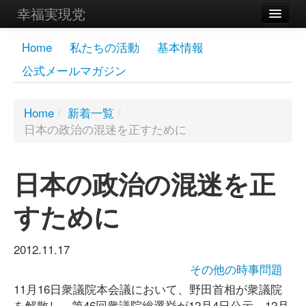
幸福実現党
メンバーズページ
Home
私たちの活動
基本情報
公式メールマガジン
党員
寄付
Home
/
新着一覧
/
日本の政治の混迷を正すために
お問い合わせ
幸福の科学グループ
日本の政治の混迷を正
すために
2012.11.17
その他の時事問題
11月16日衆議院本会議において、野田首相が衆議院
を解散し、第46回衆議院総選挙が12月4日公示、12月