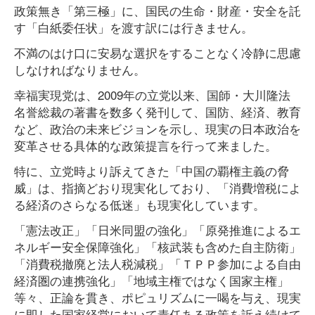
政策無き「第三極」に、国民の生命・財産・安全を託
す「白紙委任状」を渡す訳には行きません。
不満のはけ口に安易な選択をすることなく冷静に思慮
しなければなりません。
幸福実現党は、2009年の立党以来、国師・大川隆法
名誉総裁の著書を数多く発刊して、国防、経済、教育
など、政治の未来ビジョンを示し、現実の日本政治を
変革させる具体的な政策提言を行って来ました。
特に、立党時より訴えてきた「中国の覇権主義の脅
威」は、指摘どおり現実化しており、「消費増税によ
る経済のさらなる低迷」も現実化しています。
「憲法改正」「日米同盟の強化」「原発推進によるエ
ネルギー安全保障強化」「核武装も含めた自主防衛」
「消費税撤廃と法人税減税」「ＴＰＰ参加による自由
経済圏の連携強化」「地域主権ではなく国家主権」
等々、正論を貫き、ポピュリズムに一喝を与え、現実
に即した国家経営において責任ある政策を訴え続けて