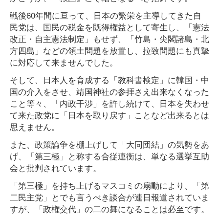
戦後60年間に亘って、日本の繁栄を主導してきた自
民党は、国民の税金を既得権益として寄生し、「憲法
改正・自主憲法制定」もせず、「竹島・尖閣諸島・北
方四島」などの領土問題を放置し、拉致問題にも真摯
に対応して来ませんでした。
そして、日本人を育成する「教科書検定」に韓国・中
国の介入をさせ、靖国神社の参拝さえ出来なくなった
こと等々、「内政干渉」を許し続けて、日本を失わせ
て来た政党に「日本を取り戻す」ことなど出来るとは
思えません。
また、政策論争を棚上げして「大同団結」の気勢をあ
げ、「第三極」と称する合従連衡は、単なる選挙互助
会と批判されています。
「第三極」を持ち上げるマスコミの扇動により、「第
二民主党」とでも言うべき談合が連日報道されていま
すが、「政権交代」の二の舞になることは必至です。