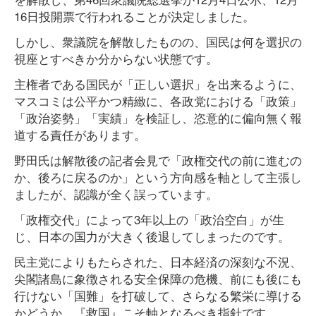
16日投開票で行われることが決定しました。
しかし、衆議院を解散したものの、国民は何を選択の
視座とすべきか分からない状態です。
主権者である国民が「正しい選択」を出来るように、
マスコミは公平かつ精緻に、各政党における「政策」
「政治姿勢」「実績」を検証し、恣意的に偏向無く報
道する責任があります。
野田氏は解散後の記者会見で「政権交代の前に進むの
か、後ろに戻るのか」という方向感を軸として主張し
ましたが、認識が全く誤っています。
「政権交代」によって3年以上の「政治空白」が生
じ、日本の国力が大きく後退してしまったのです。
民主党によりもたらされた、日本経済の深刻な不況、
尖閣諸島に象徴される安全保障の危機、前にも後にも
行けない「国難」を打破して、さらなる繁栄に導ける
かどうか、『救国』こそ軸となるべき指針です。