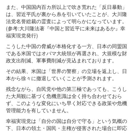
また、中国国内百カ所以上で吹き荒れた「反日暴動」
は、習近平氏が裏から糸を引いていたことが、大川隆
法党名誉総裁の霊査によって明らかになっています。
(参考:大川隆法著『中国と習近平に未来はあるか』幸
福実現党発行)
こうした中国の脅威が本格化する一方、日本の同盟国
である米国ではオバマ大統領が再選され、大規模な財
政支出削減、軍事費削減が見込まれております。
その結果、米国は「世界の警察」の立場を返上し、日
本から徐々に撤退していくことが予測されます。
残念ながら、自民党や他の第三極であっても、こうし
た大局観に基づく危機意識は全く持ち合わせておら
ず、このような変化にいち早く対応できる政策や危機
管理能力を有していません。
幸福実現党は「自分の国は自分で守る」という気概の
下、日本の領土・国民・主権が侵害された場合に即応