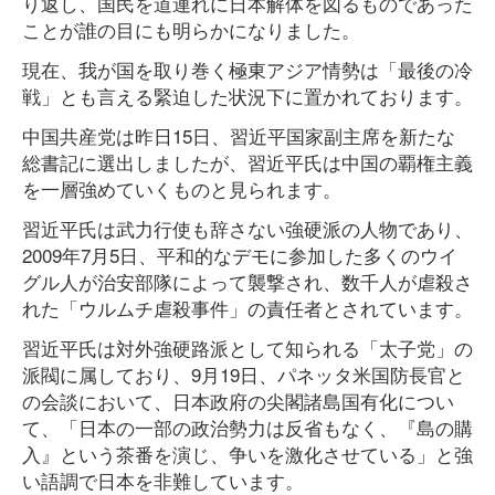
り返し、国民を道連れに日本解体を図るものであった
ことが誰の目にも明らかになりました。
現在、我が国を取り巻く極東アジア情勢は「最後の冷
戦」とも言える緊迫した状況下に置かれております。
中国共産党は昨日15日、習近平国家副主席を新たな
総書記に選出しましたが、習近平氏は中国の覇権主義
を一層強めていくものと見られます。
習近平氏は武力行使も辞さない強硬派の人物であり、
2009年7月5日、平和的なデモに参加した多くのウイ
グル人が治安部隊によって襲撃され、数千人が虐殺さ
れた「ウルムチ虐殺事件」の責任者とされています。
習近平氏は対外強硬路派として知られる「太子党」の
派閥に属しており、9月19日、パネッタ米国防長官と
の会談において、日本政府の尖閣諸島国有化につい
て、「日本の一部の政治勢力は反省もなく、『島の購
入』という茶番を演じ、争いを激化させている」と強
い語調で日本を非難しています。