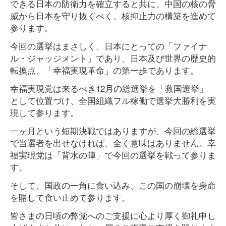
できる日本の防衛力を確立すると共に、中国の核の脅
威から日本を守り抜くべく、核抑止力の構築を進めて
参ります。
今回の選挙はまさしく、日本にとっての「ファイナ
ル・ジャッジメント」であり、日本及び世界の歴史的
転換点、「幸福実現革命」の第一歩であります。
幸福実現党は来るべき12月の総選挙を「救国選挙」
として位置づけ、全国組織フル稼働で選挙大勝利を実
現して参ります。
一ヶ月という短期決戦ではありますが、今回の総選挙
で当選者を出せなければ、全く意味はありません。幸
福実現党は「背水の陣」で今回の選挙を戦って参りま
す。
そして、国政の一角に食い込み、この国の崩壊を身命
を賭して食い止めて参ります。
皆さまの日頃の弊党へのご支援に心より厚く御礼申し