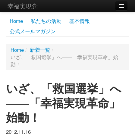
幸福実現党
メンバーズページ
Home
私たちの活動
基本情報
公式メールマガジン
党員
寄付
Home
/
新着一覧
/
いざ、「救国選挙」へ――「幸福実現革命」始
お問い合わせ
動！
幸福の科学グループ
いざ、「救国選挙」へ
――「幸福実現革命」
始動！
2012.11.16