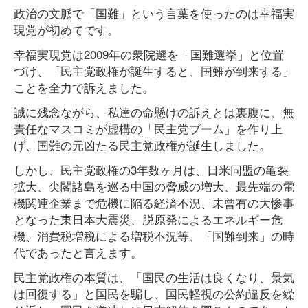
政治の文脈で「国難」という言葉を使ったのは幸福実
現党が初めてです。
幸福実現党は2009年の衆院選を「国難選挙」と位置
づけ、「民主党政権が誕生すると、国難が到来する」
ことを全力で訴えました。
誠に残念ながら、私達の命懸けの訴えとは裏腹に、無
責任なマスコミが虚構の「民主党ブーム」を作り上
げ、国難の元凶たる民主党政権が誕生しました。
しかし、民主党政権の3年数ヶ月は、日米同盟の亀裂
拡大、尖閣諸島を巡る中国の脅威の増大、最先端の電
機関連企業まで危機に陥る経済不況、未曾有の大惨事
となった東日本大震災、脱原発によるエネルギー危
機、消費税増税による増税不況等、「国難到来」の時
代であったと言えます。
民主党政権の本質は、「国民の生活は良くなり、景気
は回復する」と国民を騙し、国民軽視の公約違反を繰