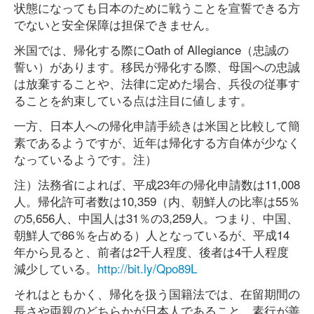
状態になっても日本のために戦うことを宣誓できる方
でないと安全保障は担保できません。
米国では、帰化する際にOath of Allegiance（忠誠の
誓い）があります。移民が帰化する際、母国への忠誠
は放棄することや、法律に定めた場合、兵役の従事す
ることを約束している点は注目に値します。
一方、日本人への帰化申請手続きは米国と比較して簡
素であるようですが、近年は帰化する方自体が少なく
なっているようです。注）
注）法務省によれば、平成23年の帰化申請数は11,008
人。帰化許可者数は10,359（内、朝鮮人の比率は55％
の5,656人、中国人は31％の3,259人。つまり、中国、
朝鮮人で86％を占める）人となっているが、平成14
年から見ると、前者は2千人程度、後者は4千人程度
減少している。
http://bit.ly/Qpo89L
それはともかく、帰化を扱う国籍法では、在留期間の
長さや両親のどちらかが日本人であること、素行が善