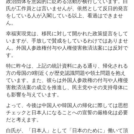
政治団体を意図的に貶める活動が横行しています。白
氏が工作員とは言いませんが、依然として反日的発言
をしている人が入閣している以上、看過はできませ
ん。
幸福実現党は、移民に対して開かれた政策提言をして
いますが、手放しで賛成をしているわけではありませ
ん。外国人参政権付与や人権侵害救済法案には反対で
す。
特に昨今は、上記の統計資料にある通り、帰化される
方の母国の9割近くが歴史認識問題や領土問題を抱え
ています。また、彼らは外国人参政権の付与や人権侵
害救済法案の成立を推進し、民主党やその支持母体に
も影響を与えています。
よって、今後は中国人や韓国人の帰化に際しては思想
チェックと日本人になることへの宣誓の厳格化は必要
だと考えます。
白氏が、「日本人」として「日本のために」働いて頂