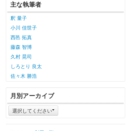
主な執筆者
釈 量子
小川 佳世子
西邑 拓真
藤森 智博
久村 晃司
しろとり 良太
佐々木 勝浩
月別アーカイブ
選択してください