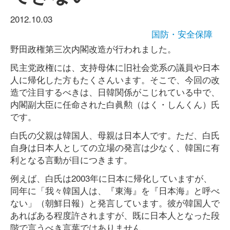
2012.10.03
国防・安全保障
野田政権第三次内閣改造が行われました。
民主党政権には、支持母体に旧社会党系の議員や日本
人に帰化した方もたくさんいます。そこで、今回の改
造で注目するべきは、日韓関係がこじれている中で、
内閣副大臣に任命された白眞勲（はく・しんくん）氏
です。
白氏の父親は韓国人、母親は日本人です。ただ、白氏
自身は日本人としての立場の発言は少なく、韓国に有
利となる言動が目につきます。
例えば、白氏は2003年に日本に帰化していますが、
同年に「我々韓国人は、『東海』を『日本海』と呼べ
ない」（朝鮮日報）と発言しています。彼が韓国人で
あればある程度許されますが、既に日本人となった段
階で言うべき言葉ではありません。