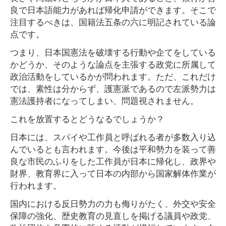
良で日本語能力があれば帰化申請ができます。そこで
注目するべきは、国籍法五条の六に明記されている論
点です。
つまり、日本国憲法を破壊する行動や企てをしている
かどうか、そのような論点を主張する政党に所属して
政治活動をしているかが問われます。ただ、これだけ
では、素性は分からず、護憲派であるので左派勢力は
憲法護持者になってしまい、問題視されません。
これを放置するとどうなるでしょうか？
日本には、スパイや工作員と呼ばれる者が多数入り込
んでいるとも言われます。今後は平和勢力を装って善
良な市民のふりをした工作員が日本に帰化し、政界や
財界、教育界に入って日本の内部から国家解体作業が
行われます。
国内における反日勢力の力も侮りがたく、外交や安全
保障の強化、歴史教育の見直しを掲げる議員や政党、