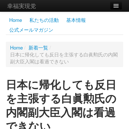
幸福実現党
メンバーズページ
Home
私たちの活動
基本情報
公式メールマガジン
党員
寄付
Home
/
新着一覧
/
日本に帰化しても反日を主張する白眞勲氏の内閣
お問い合わせ
副大臣入閣は看過できない
幸福の科学グループ
日本に帰化しても反日
を主張する白眞勲氏の
内閣副大臣入閣は看過
できない