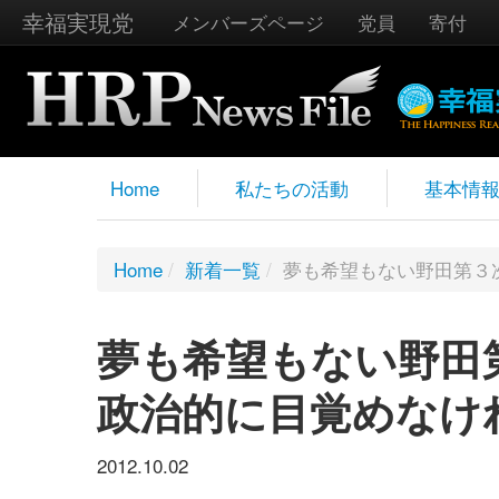
幸福実現党
メンバーズページ
党員
寄付
Home
私たちの活動
基本情
Home
/
新着一覧
/
夢も希望もない野田第３
夢も希望もない野田
政治的に目覚めなけ
2012.10.02