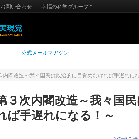
お問い合わせ
幸福の科学グループ
報
公式メールマガジン
次内閣改造～我々国民は政治的に目覚めなければ手遅れに
第３次内閣改造～我々国民
れば手遅れになる！～
その他の時