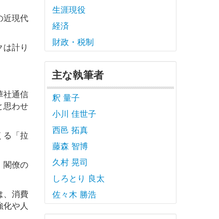
生涯現役
の近現代
経済
財政・税制
クは計り
主な執筆者
華社通信
釈 量子
と思わせ
小川 佳世子
西邑 拓真
くる「拉
藤森 智博
久村 晃司
。閣僚の
しろとり 良太
は、消費
佐々木 勝浩
強化や人