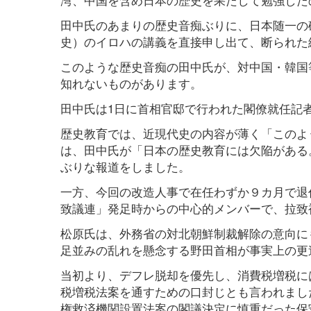
田中氏のあまりの歴史音痴ぶりに、日本随一の
史）のイロハの講義を直接申し出て、断られた
このような歴史音痴の田中氏が、対中国・韓国
知れないものがあります。
田中氏は1日に首相官邸で行われた閣僚就任記
歴史教育では、近現代史の内容が薄く「このよ
は、田中氏が「日本の歴史教育には欠陥がある
ぶりな報道をしました。
一方、今回の改造人事で在任わずか９カ月で退
致議連」発足時からの中心的メンバーで、拉致
松原氏は、外務省の対北朝鮮制裁解除の意向に
足並みの乱れを懸念する野田首相が事実上の更
当初より、デフレ脱却を優先し、消費税増税に
税増税法案を通すための口封じとも言われまし
権救済機関設置法案の閣議決定に慎重だった保