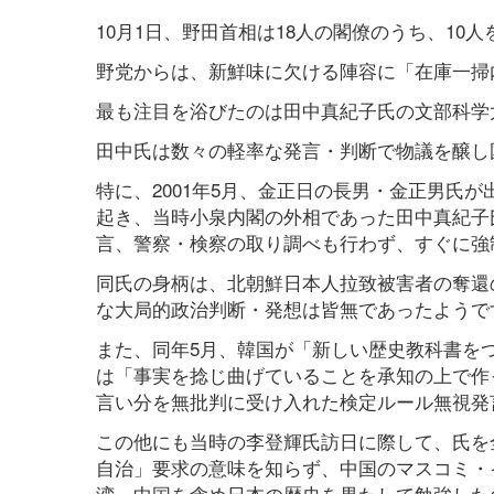
10月1日、野田首相は18人の閣僚のうち、1
野党からは、新鮮味に欠ける陣容に「在庫一掃
最も注目を浴びたのは田中真紀子氏の文部科学
田中氏は数々の軽率な発言・判断で物議を醸し
特に、2001年5月、金正日の長男・金正男氏
起き、当時小泉内閣の外相であった田中真紀子
言、警察・検察の取り調べも行わず、すぐに強
同氏の身柄は、北朝鮮日本人拉致被害者の奪還
な大局的政治判断・発想は皆無であったようで
また、同年5月、韓国が「新しい歴史教科書を
は「事実を捻じ曲げていることを承知の上で作
言い分を無批判に受け入れた検定ルール無視発
この他にも当時の李登輝氏訪日に際して、氏を
自治」要求の意味を知らず、中国のマスコミ・
湾、中国を含め日本の歴史を果たして勉強した