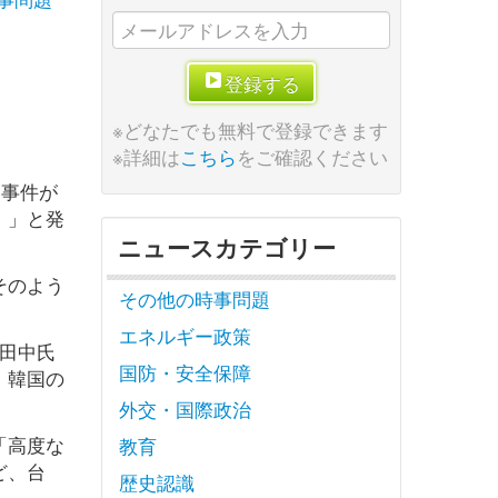
登録する
※どなたでも無料で登録できます
。
※詳細は
こちら
をご確認ください
う事件が
！」と発
ニュースカテゴリー
そのよう
その他の時事問題
エネルギー政策
田中氏
国防・安全保障
。韓国の
外交・国際政治
「高度な
教育
ど、台
歴史認識