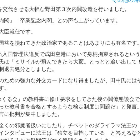
0人を交代させる大幅な野田第３次内閣改造を行いました。
内閣」「卒業記念内閣」との声も上がっています。
大臣就任です。
国益を損ねてきた政治家であることはあまりにも有名です
が出入国管理法違反で成田空港において身柄拘束されるとい
氏は「ミサイルが飛んできたら大変。とっとと追い出して
制退去処分としました。
のための強力な外交カードになり得ましたが、田中氏には
す。
つくる会」の教科書に修正要求をしてきた後の閣僚懇談会で
った教科書を合格とするような検定制度は問題だ」と発言
言に批判が集中しました。
全くの邪魔者扱いにしたり、チベットのダライラマ法王の
インタビューに法王は「独立を目指している」と答えるな
のだろうかと疑問符がつく醜態をさらしました。