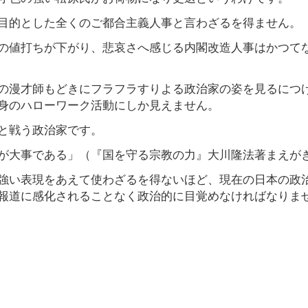
目的とした全くのご都合主義人事と言わざるを得ません。
の値打ちが下がり、悲哀さへ感じる内閣改造人事はかつて
の漫才師もどきにフラフラすりよる政治家の姿を見るにつ
身のハローワーク活動にしか見えません。
と戦う政治家です。
が大事である」（『国を守る宗教の力』大川隆法著まえが
強い表現をあえて使わざるを得ないほど、現在の日本の政
報道に感化されることなく政治的に目覚めなければなりま