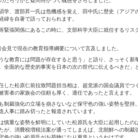
碩学、渡部昇一氏は危機感を覚え、田中氏に歴史（アジア
経緯を自著で語っておられます。
等緊張関係にあるこの時に、文部科学大臣に就任するリス
者会見で現在の教育指導綱要について言及しました。
うな教育には問題が存在すると思う」と語り、さっそく新
。全面的な歴史的事実を日本の次の世代に伝えるべきだ」
任した松原仁前拉致問題担当相は、超党派の国会議員でつ
被害者の家族会の信頼も厚く、適任であったと言えます。
も制裁強化の立場を崩さないなど保守色の強い姿勢を堅持
迭人事に踏み切ったと報道されています。
は慎重な姿勢を鮮明にしていた松原氏を大臣に起用したの
たが、消費税増税法案が通ってしまえば、北朝鮮への制裁
守色の強い松原氏がお荷物になり更迭というわけです。