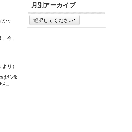
月別アーカイブ
なかっ
選択してください
け、今、
きより）
治は危機
せん。