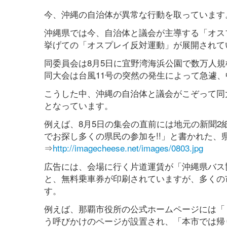
今、沖縄の自治体が異常な行動を取っています
沖縄県では今、自治体と議会が主導する「オス
挙げての「オスプレイ反対運動」が展開されて
同委員会は8月5日に宜野湾海浜公園で数万人
同大会は台風11号の突然の発生によって急遽、
こうした中、沖縄の自治体と議会がこぞって同
となっています。
例えば、8月5日の集会の直前には地元の新聞
でお探し多くの県民の参加を!!」と書かれた
⇒
http://imagecheese.net/images/0803.jpg
広告には、会場に行く片道運賃が「沖縄県バス
と、無料乗車券が印刷されていますが、多くの
す。
例えば、那覇市役所の公式ホームページには「
う呼びかけのページが設置され、「本市では帰