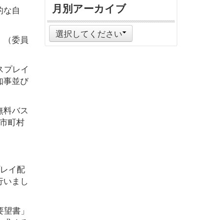
月別アーカイブ
的な自
選択してください
」（委員
スプレイ
知事並び
無料バス
市町村
プレイ配
行いまし
要望書」