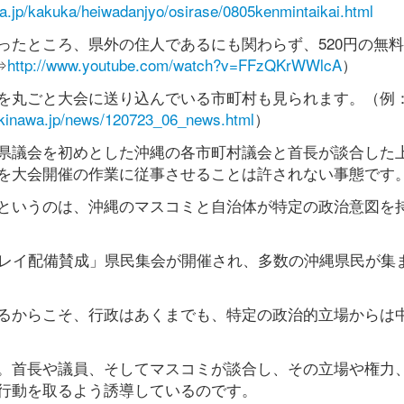
wa.jp/kakuka/heiwadanjyo/osirase/0805kenmintaikai.html
ったところ、県外の住人であるにも関わらず、520円の無
⇒
http://www.youtube.com/watch?v=FFzQKrWWlcA
）
を丸ごと大会に送り込んでいる市町村も見られます。（例
.okinawa.jp/news/120723_06_news.html
）
県議会を初めとした沖縄の各市町村議会と首長が談合した
を大会開催の作業に従事させることは許されない事態です
というのは、沖縄のマスコミと自治体が特定の政治意図を
プレイ配備賛成」県民集会が開催され、多数の沖縄県民が集
るからこそ、行政はあくまでも、特定の政治的立場からは
。首長や議員、そしてマスコミが談合し、その立場や権力
行動を取るよう誘導しているのです。