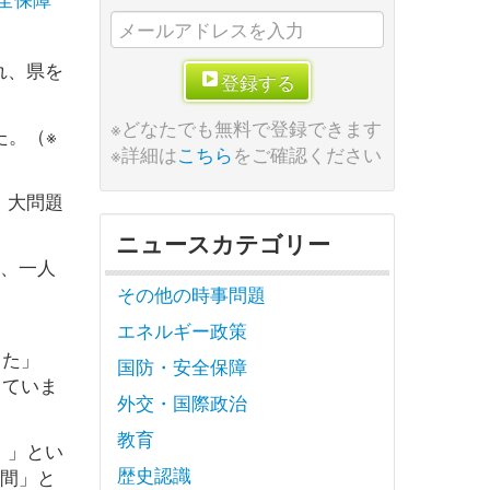
れ、県を
登録する
※どなたでも無料で登録できます
た。（※
※詳細は
こちら
をご確認ください
、大問題
ニュースカテゴリー
し、一人
その他の時事問題
エネルギー政策
した」
国防・安全保障
していま
外交・国際政治
教育
！」とい
歴史認識
区間」と