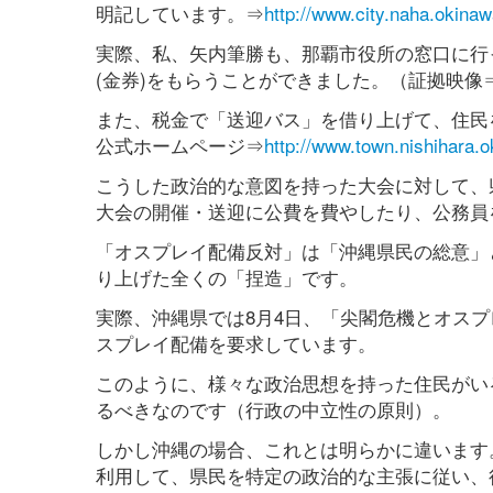
明記しています。⇒
http://www.city.naha.okina
実際、私、矢内筆勝も、那覇市役所の窓口に行
(金券)をもらうことができました。（証拠映像
また、税金で「送迎バス」を借り上げて、住民
公式ホームページ⇒
http://www.town.nishihara
こうした政治的な意図を持った大会に対して、
大会の開催・送迎に公費を費やしたり、公務員
「オスプレイ配備反対」は「沖縄県民の総意」
り上げた全くの「捏造」です。
実際、沖縄県では8月4日、「尖閣危機とオス
スプレイ配備を要求しています。
このように、様々な政治思想を持った住民がい
るべきなのです（行政の中立性の原則）。
しかし沖縄の場合、これとは明らかに違います
利用して、県民を特定の政治的な主張に従い、