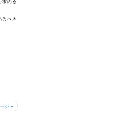
を求める
あるべき
ージ »