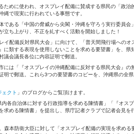
るために使われ、オスプレイ配備に賛成する県民の「政治
沖縄で現実に行われている事態です。
体である「中国の脅威から尖閣・沖縄を守ろう実行委員会
が立ち上がり、不正を糺すべく活動を開始しました！
プレイ配備反対県民大会」に向けて、「普天間飛行場へのオ
』に類する表現を使用しないことを求める要望書」を、県
村議会議長各位に内容証明で郵送。
市には「『オスプレイの沖縄配備に反対する県民大会』の
証明で郵送。これら3つの要望書のコピーを、沖縄県の全県
ジェクト
」のブログからご覧頂けます。
「県内各自治体に対する行政指導を求める陳情書」「『オス
を求める陳情書」を提出し、県庁記者クラブで記者会見を
問。森本防衛大臣に対して「オスプレイ配備の実現を求める