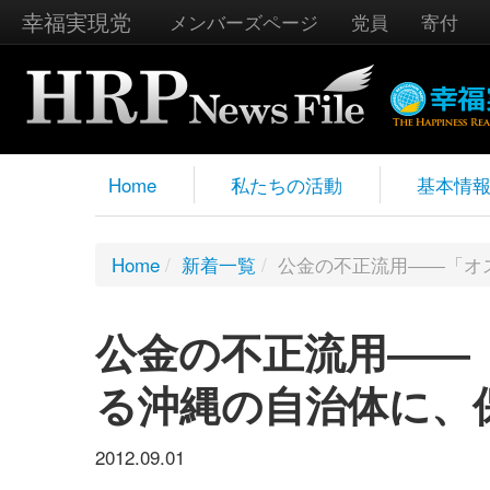
幸福実現党
メンバーズページ
党員
寄付
Home
私たちの活動
基本情
Home
/
新着一覧
/
公金の不正流用――「オ
公金の不正流用――
る沖縄の自治体に、
2012.09.01