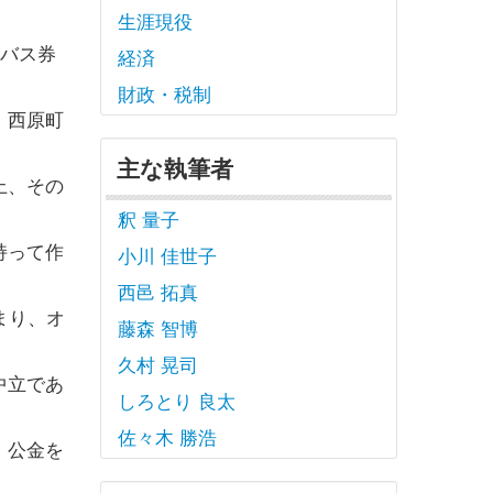
生涯現役
料バス券
経済
財政・税制
：西原町
主な執筆者
上、その
。
釈 量子
持って作
小川 佳世子
西邑 拓真
まり、オ
藤森 智博
久村 晃司
中立であ
しろとり 良太
佐々木 勝浩
、公金を