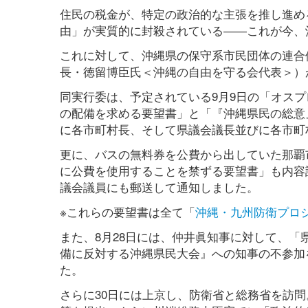
住民の税金が、特定の政治的な主張を推し進め
由」が実質的に封殺されている――これが今、
これに対して、沖縄県の保守系市民団体の連合
長・徳留博臣氏＜沖縄の自由を守る会代表＞）
同実行委は、予定されている9月9日の「オス
の配備を求める要望書」と「『沖縄県民の総意
に各市町村長、そして県議会議長並びに各市町
更に、バスの無料券を公費から出していた那覇
に公費を使用することを禁ずる要望書」も内容
議会議員にも郵送して通知しました。
※これらの要望書は全て「
沖縄・九州防衛プロ
また、8月28日には、仲井眞知事に対して、
備に反対する沖縄県民大会』への知事の不参加
た。
さらに30日には上京し、防衛省と総務省を訪