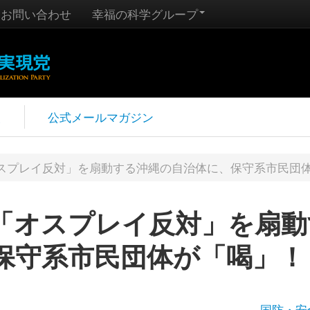
お問い合わせ
幸福の科学グループ
報
公式メールマガジン
スプレイ反対」を扇動する沖縄の自治体に、保守系市民団
「オスプレイ反対」を扇動
保守系市民団体が「喝」！
国防・安