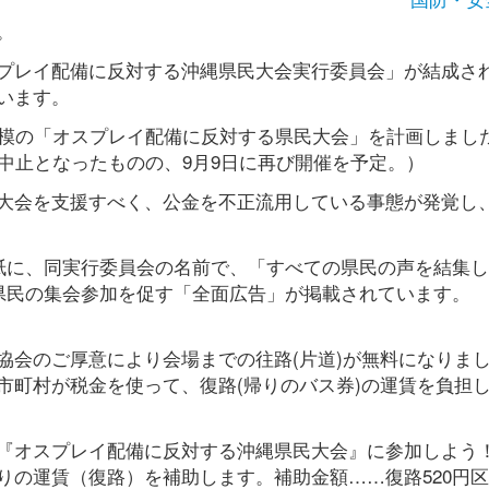
。
プレイ配備に反対する沖縄県民大会実行委員会」が結成さ
います。
規模の「オスプレイ配備に反対する県民大会」を計画しまし
中止となったものの、9月9日に再び開催を予定。）
大会を支援すべく、公金を不正流用している事態が発覚し
2紙に、同実行委員会の名前で、「すべての県民の声を結集
、県民の集会参加を促す「全面広告」が掲載されています。
協会のご厚意により会場までの往路(片道)が無料になりま
市町村が税金を使って、復路(帰りのバス券)の運賃を負担
『オスプレイ配備に反対する沖縄県民大会』に参加しよう
りの運賃（復路）を補助します。補助金額……復路520円