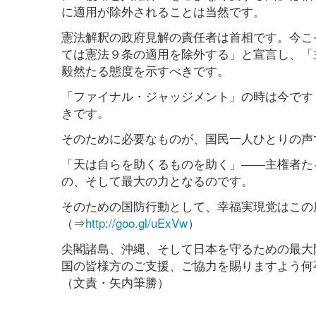
に適用が除外されることは当然です。
憲法解釈の政府見解の責任者は首相です。今こ
ては憲法９条の適用を除外する」と宣言し、「
毅然たる態度を示すべきです。
「ファイナル・ジャッジメント」の時は今です
きです。
そのために必要なものが、国民一人ひとりの声
「天は自らを助くるものを助く」――主権者た
の、そして最大の力となるのです。
そのための国防行動として、幸福実現党はこの
（⇒
http://goo.gl/uExVw
）
尖閣諸島、沖縄、そして日本を守るための最大
国の皆様方のご支援、ご協力を賜りますよう何
（文責・矢内筆勝）