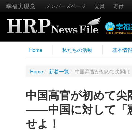
幸福実現党
メンバーズページ
党員
寄付
Home
私たちの活動
基本情
Home
/
新着一覧
/
中国高官が初めて尖閣は
中国高官が初めて尖
――中国に対して「
せよ！