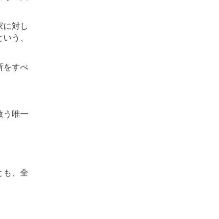
家に対し
という、
断をすべ
救う唯一
とも、全