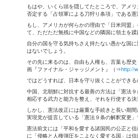
もはや、いくら頭を隠してたところで、アメリ
否定する「占領軍による刀狩り条項」である憲
もし、アメリカが何らかの理由で「日米同盟」
て、ただただ無残に中国などの隣国に領土を蹂
自分の国を守る気持ちさえ持たない愚かな国に
はないでしょう。
その先に来るのは、自由も人権も、言葉も歴史
画『ファイナル・ジャッジメント』（⇒
http://
ではどうすれば、日本を守り抜くことができる
中国、北朝鮮に対抗する最善の方法は「憲法９
相応する武力と能力を整え、それを行使する決
しかし、憲法改正には厳重な手続きと長い期間
実現党が提言している「憲法９条の解釈変更」
憲法前文には「平和を愛する諸国民の公正と信
に「侵略と人権弾圧をこよなく愛する国」は信