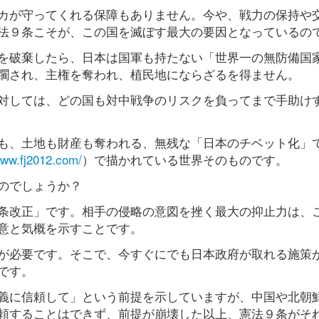
カが守ってくれる保障もありません。今や、戦力の保持や
法９条こそが、この国を滅ぼす最大の要因となっているの
を破棄したら、日本は国軍も持たない「世界一の無防備国
躙され、主権を奪われ、植民地にならざるを得ません。
対しては、どの国も対中戦争のリスクを負ってまで手助け
も、土地も財産も奪われる、無残な「日本のチベット化」
www.fj2012.com/
）で描かれている世界そのものです。
のでしょうか？
条改正」です。相手の侵略の意図を挫く最大の抑止力は、
意と気概を示すことです。
が必要です。そこで、今すぐにでも日本政府が取れる施策
です。
義に信頼して」という前提を示していますが、中国や北朝
頼することはできず、前提が崩壊した以上、憲法９条がそ