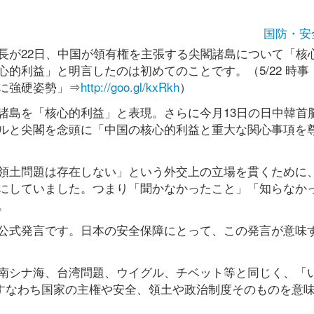
国防・安
長が22日、中国が領有権を主張する尖閣諸島について「核
的利益」と明言したのは初めてのことです。（5/22 時事
に強硬姿勢」⇒
http://goo.gl/kxRkh
）
諸島を「核心的利益」と表現。さらに今月13日の日中韓首
ルと尖閣を念頭に「中国の核心的利益と重大な関心事項を
領土問題は存在しない」という外交上の立場を貫くために
にしていました。つまり「聞かなかったこと」「知らなか
。
公式発言です。日本の安全保障にとって、この発言が意味
南シナ海、台湾問題、ウイグル、チベット等と同じく、「
、すなわち国家の主権や安全、領土や政治制度そのものを意