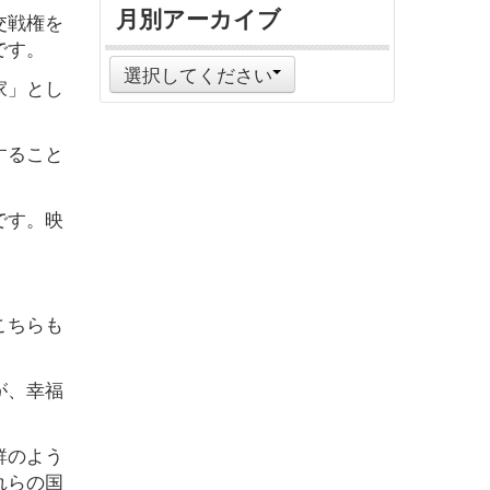
月別アーカイブ
交戦権を
です。
選択してください
家」とし
すること
です。映
こちらも
が、幸福
鮮のよう
れらの国