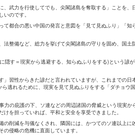
に、武力を行使してでも、尖閣諸島を奪取する」ことを、
しいのです。
って都合の悪い中国の発言と意図を「見て見ぬふり」「知
、法整備など、総力を挙げて尖閣諸島の守りを固め、国土
and」(頭だけ砂に隠す＝現実から逃避する、知らぬふりをする)という諺
す」習性からきた諺だと言われていますが、これまでの日
)から逃れるために、現実を見て見ぬふりをする「ダチョウ
軍事力の庇護の下、ソ連などの周辺諸国の脅威という現実か
だけを担っていれば、平和と安全を享受できました。
備の削減を与儀なくされ、隣国には、かつてのソ連以上に
その侵略の危機に直面しています。