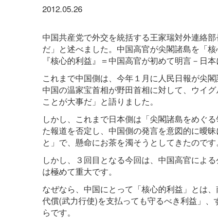
2012.05.26
中国共産党で外交を統括する王家瑞対外連絡部
だ」と述べました。中国高官が尖閣諸島を「核心
『核心的利益』＝中国高官が初めて明言－日本
これまで中国側は、今年１月に人民日報が尖閣
中国の温家宝首相が野田首相に対して、ウイグ
ことが大事だ」と語りました。
しかし、これまで日本側は「尖閣諸島をめぐる
た報道を否定し、中国側の発言を意図的に曖昧
と」で、懸命にお茶を濁そうとしてきたのです
しかし、３回目となる今回は、中国高官による
は極めて重大です。
なぜなら、中国にとって「核心的利益」とは、
代償(武力行使)を支払っても守るべき利益」
らです。