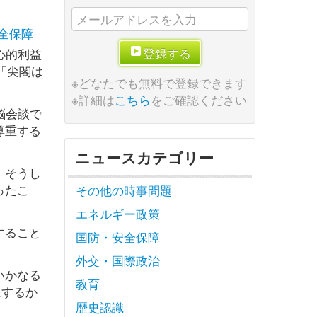
全保障
登録する
心的利益
「尖閣は
※どなたでも無料で登録できます
※詳細は
こちら
をご確認ください
脳会談で
尊重する
ニュースカテゴリー
、そうし
ったこ
その他の時事問題
エネルギー政策
すること
国防・安全保障
外交・国際政治
いかなる
教育
味するか
歴史認識