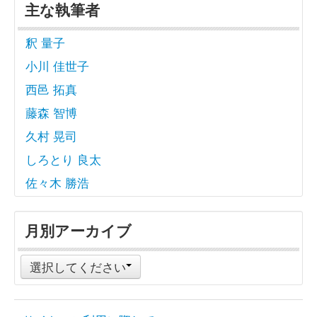
主な執筆者
釈 量子
小川 佳世子
西邑 拓真
藤森 智博
久村 晃司
しろとり 良太
佐々木 勝浩
月別アーカイブ
選択してください