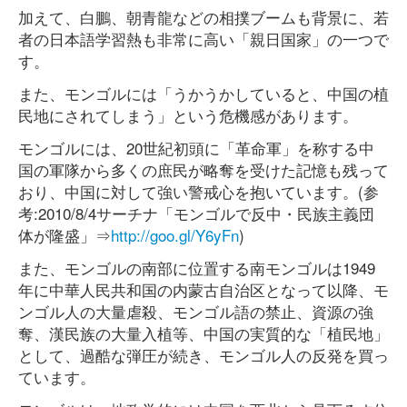
加えて、白鵬、朝青龍などの相撲ブームも背景に、若
者の日本語学習熱も非常に高い「親日国家」の一つで
す。
また、モンゴルには「うかうかしていると、中国の植
民地にされてしまう」という危機感があります。
モンゴルには、20世紀初頭に「革命軍」を称する中
国の軍隊から多くの庶民が略奪を受けた記憶も残って
おり、中国に対して強い警戒心を抱いています。(参
考:2010/8/4サーチナ「モンゴルで反中・民族主義団
体が隆盛」⇒
http://goo.gl/Y6yFn
)
また、モンゴルの南部に位置する南モンゴルは1949
年に中華人民共和国の内蒙古自治区となって以降、モ
ンゴル人の大量虐殺、モンゴル語の禁止、資源の強
奪、漢民族の大量入植等、中国の実質的な「植民地」
として、過酷な弾圧が続き、モンゴル人の反発を買っ
ています。