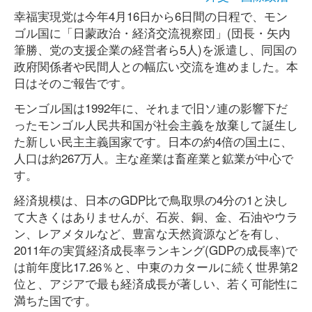
幸福実現党は今年4月16日から6日間の日程で、モン
ゴル国に「日蒙政治・経済交流視察団」(団長・矢内
筆勝、党の支援企業の経営者ら5人)を派遣し、同国の
政府関係者や民間人との幅広い交流を進めました。本
日はそのご報告です。
モンゴル国は1992年に、それまで旧ソ連の影響下だ
ったモンゴル人民共和国が社会主義を放棄して誕生し
た新しい民主主義国家です。日本の約4倍の国土に、
人口は約267万人。主な産業は畜産業と鉱業が中心で
す。
経済規模は、日本のGDP比で鳥取県の4分の1と決し
て大きくはありませんが、石炭、銅、金、石油やウラ
ン、レアメタルなど、豊富な天然資源などを有し、
2011年の実質経済成長率ランキング(GDPの成長率)で
は前年度比17.26％と、中東のカタールに続く世界第2
位と、アジアで最も経済成長が著しい、若く可能性に
満ちた国です。