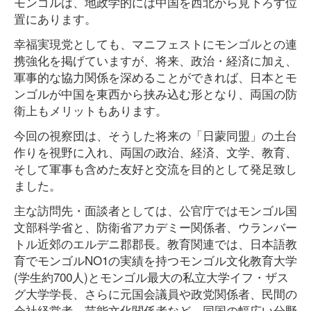
モンゴルは、地政学的には中国を西北から見下ろす位
置にあります。
幸福実現党としても、マニフェストにモンゴルとの連
携強化を掲げていますが、将来、政治・経済に加え、
軍事的な協力関係を深めることができれば、日本とモ
ンゴルが中国を東西から挟み込む形となり、両国の防
衛上もメリットもあります。
今回の視察団は、そうした将来の「日蒙同盟」の土台
作りを視野に入れ、両国の政治、経済、文学、教育、
そして軍事も含めた友好と交流を目的として発足致し
ました。
主な訪問先・面談者としては、公官庁ではモンゴル国
文部科学省と、防衛省アカデミー関係者、ウランバー
トル近郊のエルデニ郡郡長。教育関連では、日本語教
育でモンゴルNO1の実績を持つモンゴル文化教育大学
(学生約700人)とモンゴル最大の私立大学イフ・ザス
グ大学学長、さらに元国会議員や政党関係者、民間の
会社経営者、芸能文化関係者など、同国の幅広い分野