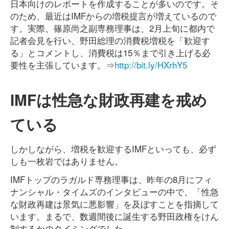
日本向けのレポートを作成することが多いのです。そ
のため、最近はIMFからの増税提言が増えているので
す。実際、篠原尚之副専務理事は、2月上旬に都内で
記者会見を行い、野田総理の消費税増税を「歓迎す
る」とコメントし、消費税は15％まで引き上げる必
要性を主張しています。⇒
http://bit.ly/HXrhY5
IMFは性急な財政再建を戒め
ている
しかしながら、増税を歓迎するIMFといっても、必ず
しも一枚岩ではありません。
IMFトップのラガルド専務理事は、昨年の8月にフィ
ナンシャル・タイムズのインタビューの中で、「性急
な財政再建は景気に悪影響」を及ぼすことを指摘して
います。まるで、数週間後に誕生する野田政権をけん
制するかのタイミングでした。