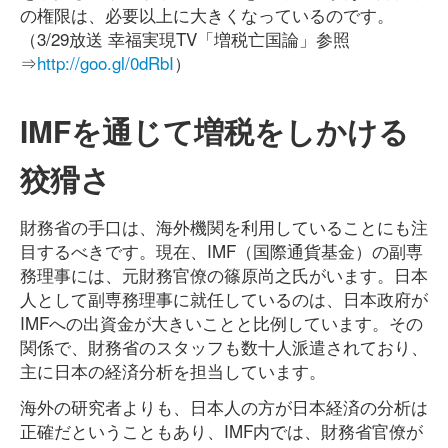
の権限は、必要以上に大きくなっているのです。
（3/29放送 幸福実現TV「増税亡国論」参照
⇒
http://goo.gl/0dRbI
）
IMFを通じて増税をしかける
狡猾さ
財務省の手口は、海外機関を利用していることにも注
目するべきです。現在、IMF（国際通貨基金）の副専
務理事には、元財務官僚の篠原尚之氏がいます。日本
人として副専務理事に就任しているのは、日本政府が
IMFへの出資金が大きいことと比例しています。その
関係で、財務省のスタッフも数十人派遣されており、
主に日本の経済分析を担当しています。
海外の研究者よりも、日本人の方が日本経済の分析は
正確だということもあり、IMF内では、財務省官僚が