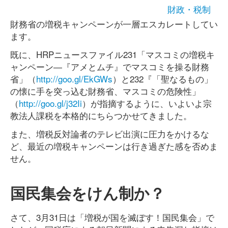
財政・税制
財務省の増税キャンペーンが一層エスカレートしてい
ます。
既に、HRPニュースファイル231「マスコミの増税キ
ャンペーン―『アメとムチ』でマスコミを操る財務
省」（
http://goo.gl/EkGWs
）と232『「聖なるもの」
の懐に手を突っ込む財務省、マスコミの危険性」
（
http://goo.gl/j32Ii
）が指摘するように、いよいよ宗
教法人課税を本格的にちらつかせてきました。
また、増税反対論者のテレビ出演に圧力をかけるな
ど、最近の増税キャンペーンは行き過ぎた感を否めま
せん。
国民集会をけん制か？
さて、3月31日は「増税が国を滅ぼす！国民集会」で