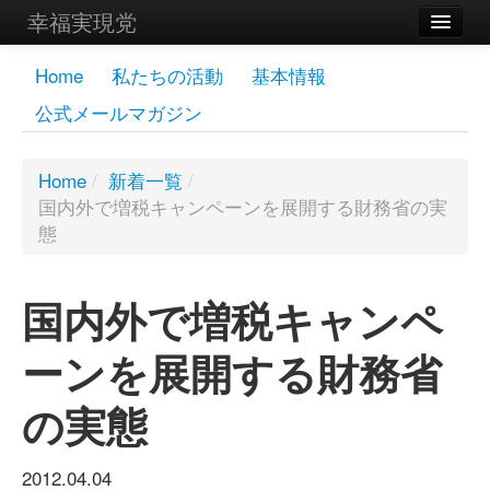
幸福実現党
メンバーズページ
Home
私たちの活動
基本情報
公式メールマガジン
党員
寄付
Home
/
新着一覧
/
国内外で増税キャンペーンを展開する財務省の実
お問い合わせ
態
幸福の科学グループ
国内外で増税キャンペ
ーンを展開する財務省
の実態
2012.04.04