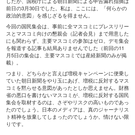
したが、国税庁による朝日新聞による申告漏れ指摘は
前日の3月30日でした。私は、ここには、「何らかの
政治的意図」を感じざるを得ません。
今回の国民集会は、事前に全マスコミにプレスリリー
スとマスコミ向けの懇親会（記者会見）まで用意した
にも関わらず、主要マスコミの参加はゼロ。デモ集会
を報道する記事も結局ありませんでした（前回の11
月5日の集会は、主要マスコミでは産経新聞のみが掲
載）。
つまり、どちらかと言えば増税キャンペーンに便乗し
ていた朝日新聞をやり玉にあげ、増税に反対するマス
コミを黙らせる意図があったとしか思えません。財務
省の悪口を書けないマスコミが、増税に反対する国民
集会を取材するのは、さぞやリスクの高いものであっ
たのでしょう。日本のメディアは、真のジャーナリス
ト精神を放棄してしまったのでしょうか。情けない限
りです。