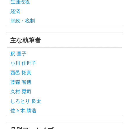
生涯現役
経済
財政・税制
主な執筆者
釈 量子
小川 佳世子
西邑 拓真
藤森 智博
久村 晃司
しろとり 良太
佐々木 勝浩