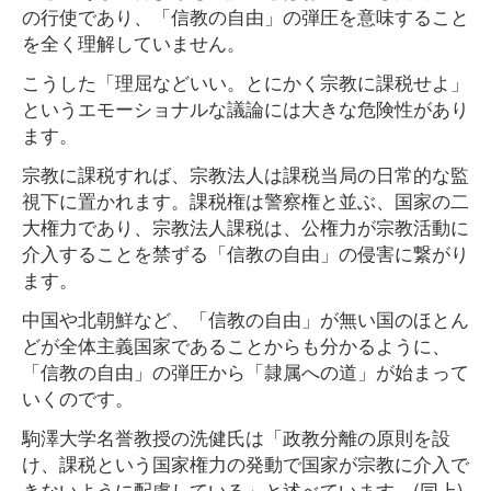
の行使であり、「信教の自由」の弾圧を意味すること
を全く理解していません。
こうした「理屈などいい。とにかく宗教に課税せよ」
というエモーショナルな議論には大きな危険性があり
ます。
宗教に課税すれば、宗教法人は課税当局の日常的な監
視下に置かれます。課税権は警察権と並ぶ、国家の二
大権力であり、宗教法人課税は、公権力が宗教活動に
介入することを禁ずる「信教の自由」の侵害に繋がり
ます。
中国や北朝鮮など、「信教の自由」が無い国のほとん
どが全体主義国家であることからも分かるように、
「信教の自由」の弾圧から「隷属への道」が始まって
いくのです。
駒澤大学名誉教授の洗健氏は「政教分離の原則を設
け、課税という国家権力の発動で国家が宗教に介入で
きないように配慮している」と述べています。(同上)