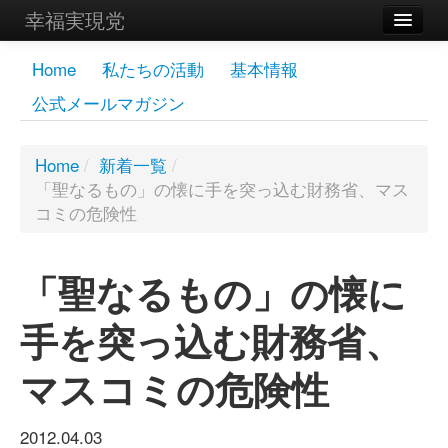
幸福実現党
メンバーズページ
Home
私たちの活動
基本情報
公式メールマガジン
党員
寄付
Home
/
新着一覧
/
「聖なるもの」の懐に手を突っ込む財務省、マス
お問い合わせ
コミの危険性
幸福の科学グループ
「聖なるもの」の懐に
手を突っ込む財務省、
マスコミの危険性
2012.04.03