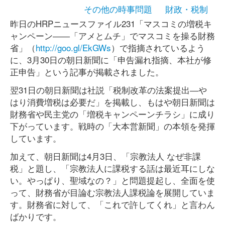
その他の時事問題
財政・税制
昨日のHRPニュースファイル231「マスコミの増税キ
ャンペーン――「アメとムチ」でマスコミを操る財務
省」（
http://goo.gl/EkGWs
）で指摘されているよう
に、3月30日の朝日新聞に「申告漏れ指摘、本社が修
正申告」という記事が掲載されました。
翌31日の朝日新聞は社説「税制改革の法案提出―や
はり消費増税は必要だ」を掲載し、もはや朝日新聞は
財務省や民主党の「増税キャンペーンチラシ」に成り
下がっています。戦時の「大本営新聞」の本領を発揮
しています。
加えて、朝日新聞は4月3日、「宗教法人 なぜ非課
税」と題し、「宗教法人に課税する話は最近耳にしな
い。やっぱり、聖域なの？」と問題提起し、全面を使
って、財務省が目論む宗教法人課税論を展開していま
す。財務省に対して、「これで許してくれ」と言わん
ばかりです。