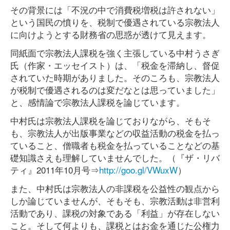
その背景には「不況の中で消費税増税は許されない」
という国民の憤りを、税制で優遇されている宗教法人
に向けようとする財務省の思惑が透けて見えます。
同紙面で宗教法人課税を強く主張している中村うさぎ
氏（作家・エッセイスト）は、「税金を滞納し、督促
されていた時期がありました。そのころも、宗教法人
が税制で優遇されるのは変だなとは思っていました」
と、感情論で宗教法人課税を論じています。
中村氏は宗教法人課税を論じておりながら、そもそ
も、宗教法人が出版事業などの収益活動の税金を払っ
ていること、僧職者も税金を払っていることなどの基
礎知識さえも理解していませんでした。（『ザ・リバ
ティ』2011年10月号⇒
http://goo.gl/VWuxW
）
また、中村氏は宗教法人の非課税を公益性の観点から
しか論じていませんが、そもそも、宗教活動は非営利
活動であり、課税の対象である「利益」が存在しない
こと。そして何よりも、課税とはお金を通じた公権力