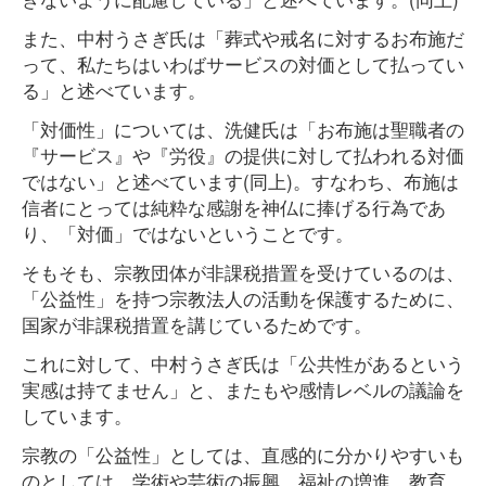
また、中村うさぎ氏は「葬式や戒名に対するお布施だ
って、私たちはいわばサービスの対価として払ってい
る」と述べています。
「対価性」については、洗健氏は「お布施は聖職者の
『サービス』や『労役』の提供に対して払われる対価
ではない」と述べています(同上)。すなわち、布施は
信者にとっては純粋な感謝を神仏に捧げる行為であ
り、「対価」ではないということです。
そもそも、宗教団体が非課税措置を受けているのは、
「公益性」を持つ宗教法人の活動を保護するために、
国家が非課税措置を講じているためです。
これに対して、中村うさぎ氏は「公共性があるという
実感は持てません」と、またもや感情レベルの議論を
しています。
宗教の「公益性」としては、直感的に分かりやすいも
のとしては、学術や芸術の振興、福祉の増進、教育、