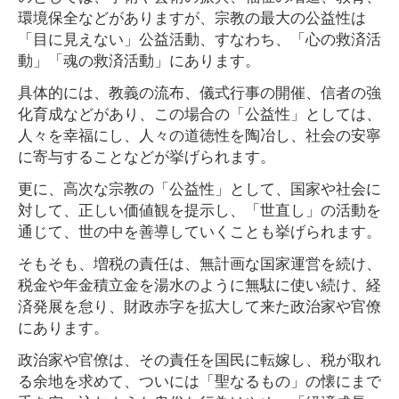
環境保全などがありますが、宗教の最大の公益性は
「目に見えない」公益活動、すなわち、「心の救済活
動」「魂の救済活動」にあります。
具体的には、教義の流布、儀式行事の開催、信者の強
化育成などがあり、この場合の「公益性」としては、
人々を幸福にし、人々の道徳性を陶冶し、社会の安寧
に寄与することなどが挙げられます。
更に、高次な宗教の「公益性」として、国家や社会に
対して、正しい価値観を提示し、「世直し」の活動を
通じて、世の中を善導していくことも挙げられます。
そもそも、増税の責任は、無計画な国家運営を続け、
税金や年金積立金を湯水のように無駄に使い続け、経
済発展を怠り、財政赤字を拡大して来た政治家や官僚
にあります。
政治家や官僚は、その責任を国民に転嫁し、税が取れ
る余地を求めて、ついには「聖なるもの」の懐にまで