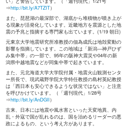
い」と警告しています。（「週刊現代」1/21号
⇒
http://bit.ly/A7TZIT
）
また、琵琶湖の最深部で、湖底から堆積物が噴き上が
る現象が活発化しています。近畿地方を震源とした地
震の予兆と指摘する専門家も出ています。(1/19 朝日)
元東京大学地震研究所准教授の佃為成氏は地殻変動の
影響を指摘しています。この地域は「新潟―神戸ひず
み集中帯」の一部で、95年の阪神大震災や04年の新
潟県中越地震などが同集中帯で起きています。
また、元北海道大学大学院付属・地震火山観測センタ
ー所長で、現武蔵野学院大学特任教授の島村英紀教授
は「西日本も安心できるような状況ではない」と注意
を呼びかけています。（「週刊現代」1/28号
⇒
http://bit.ly/AnDGlI
）
古来、日本には地震や風水害といった天変地異、内
乱・外寇で国が乱れるのは、国を治めるリーダーの悪
政によるもの、という考え方があります。