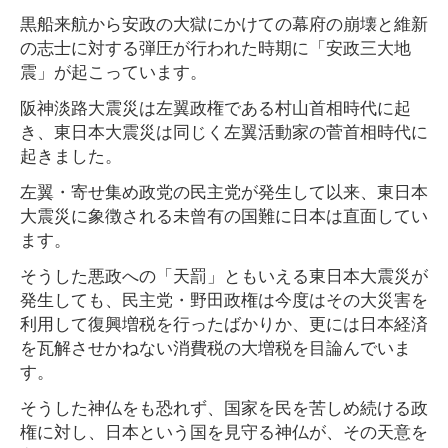
黒船来航から安政の大獄にかけての幕府の崩壊と維新
の志士に対する弾圧が行われた時期に「安政三大地
震」が起こっています。
阪神淡路大震災は左翼政権である村山首相時代に起
き、東日本大震災は同じく左翼活動家の菅首相時代に
起きました。
左翼・寄せ集め政党の民主党が発生して以来、東日本
大震災に象徴される未曾有の国難に日本は直面してい
ます。
そうした悪政への「天罰」ともいえる東日本大震災が
発生しても、民主党・野田政権は今度はその大災害を
利用して復興増税を行ったばかりか、更には日本経済
を瓦解させかねない消費税の大増税を目論んでいま
す。
そうした神仏をも恐れず、国家を民を苦しめ続ける政
権に対し、日本という国を見守る神仏が、その天意を