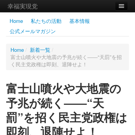
幸福実現党
メンバーズページ
Home
私たちの活動
基本情報
公式メールマガジン
党員
寄付
Home
/
新着一覧
/
富士山噴火や大地震の予兆が続く――“天罰”を招
お問い合わせ
く民主党政権は即刻、退陣せよ！
幸福の科学グループ
富士山噴火や大地震の
予兆が続く――“天
罰”を招く民主党政権は
即刻、退陣せよ！