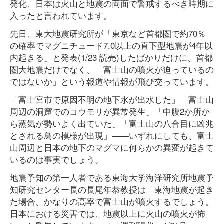
発化、日本は火山と地震の両面で警戒するべき時期に
入ったと言われています。
先日、東大地震研究所が「東京など首都圏で約70％
の確率でマグニチュード7.0以上の直下型地震が4年以
内起きる」と発表(1/23 読売)したばかりだけに、首都
圏大地震だけでなく、「富士山の噴火が迫っているの
ではないか」という報道や情報が飛び交っています。
「富士宮市で原因不明の地下水が出水した」「富士山
周辺の洞窟でのコウモリが異常発生」「中腹2か所か
ら蒸気が勢いよく出ていた」「富士山の八合目に凶兆
とされる鳥の模様が出現」――いずれにしても、富士
山周辺と日本の地下のマグマに何らかの異変が起きて
いるのは事実でしょう。
地震予知の第一人者である東海大学海洋研究所地震予
知研究センター長の長尾年恭教授は「東海地震が起き
た場合、かなりの高率で富士山が噴火するでしょう。
日本における災害では、地震以上に火山の噴火が怖