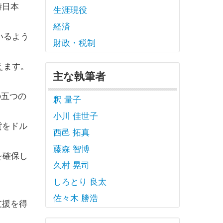
時日本
生涯現役
経済
いるよう
財政・税制
えます。
主な執筆者
の五つの
釈 量子
小川 佳世子
貨をドル
西邑 拓真
藤森 智博
を確保し
久村 晃司
しろとり 良太
佐々木 勝浩
支援を得