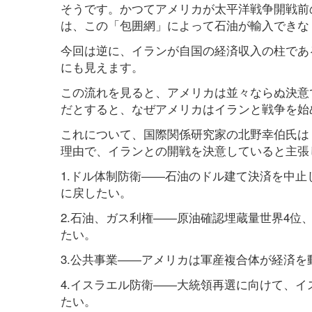
そうです。かつてアメリカが太平洋戦争開戦前の
は、この「包囲網」によって石油が輸入できな
今回は逆に、イランが自国の経済収入の柱であ
にも見えます。
この流れを見ると、アメリカは並々ならぬ決意
だとすると、なぜアメリカはイランと戦争を始
これについて、国際関係研究家の北野幸伯氏は『
理由で、イランとの開戦を決意していると主張
1.ドル体制防衛――石油のドル建て決済を中
に戻したい。
2.石油、ガス利権――原油確認埋蔵量世界4位
たい。
3.公共事業――アメリカは軍産複合体が経済
4.イスラエル防衛――大統領再選に向けて、
たい。