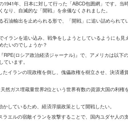
1941年、日本に対して行った「ABCD包囲網」です。当
くなり、自滅的な「開戦」を余儀なくされました。
る石油輸出を止められる形で、「開戦」に追い詰められて
でイランを追い込み、戦争をしようとしているようにも見
めたいのでしょうか？
RPE(ロシア政治経済ジャーナル)』で、アメリカは以下
しています。
止したイランの現政権を倒し、傀儡政権を樹立させ、決済通
、天然ガス埋蔵量世界2位という世界有数の資源大国の利権
を動かしているため、経済浮揚政策として開戦したい。
イスラエルの宿敵イランを攻撃することで、国内ユダヤ人の