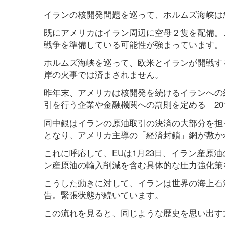
イランの核開発問題を巡って、ホルムズ海峡は
既にアメリカはイラン周辺に空母２隻を配備。
戦争を準備している可能性が強まっています。
ホルムズ海峡を巡って、欧米とイランが開戦す
岸の火事では済まされません。
昨年末、アメリカは核開発を続けるイランへの
引を行う企業や金融機関への罰則を定める「20
同中銀はイランの原油取引の決済の大部分を担
となり、アメリカ主導の「経済封鎖」網が敷か
これに呼応して、EUは1月23日、イラン産原
ン産原油の輸入削減を含む具体的な圧力強化策
こうした動きに対して、イランは世界の海上石
告。緊張状態が続いています。
この流れを見ると、同じような歴史を思い出す