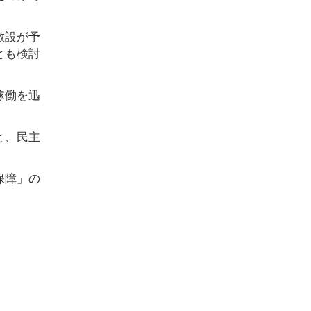
敷設が予
とも検討
稼働を迅
と、民主
保障」の