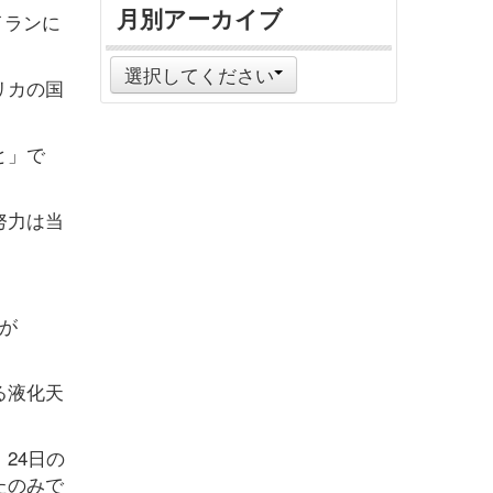
月別アーカイブ
イランに
選択してください
リカの国
と」で
努力は当
が
る液化天
24日の
たのみで