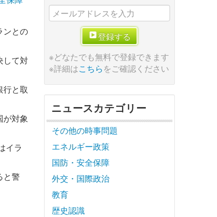
ランとの
登録する
※どなたでも無料で登録できます
決して対
※詳細は
こちら
をご確認ください
銀行と取
ニュースカテゴリー
国が対象
その他の時事問題
エネルギー政策
はイラ
国防・安全保障
ると警
外交・国際政治
教育
歴史認識