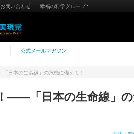
お問い合わせ
幸福の科学グループ
報
公式メールマガジン
―「日本の生命線」の危機に備えよ！
！――「日本の生命線」の
国防・安