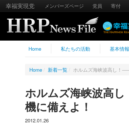
幸福実現党
メンバーズページ
党員
寄付
Home
私たちの活動
基本情
Home
/
新着一覧
/
ホルムズ海峡波高し！―
ホルムズ海峡波高し
機に備えよ！
2012.01.26