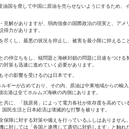
東産油国を脅して中国に原油を売らせないようにするため、
・見解がありますが、弱肉強食の国際政治の現実と、アメ
説得力があります。
を尽くし、最悪の状況を抑止し、被害を最小限に抑えるこ
との仲立ちをし、核問題と海峡封鎖の問題に目途をつける
の対策も迅速に進めていく必要があります。
もその影響を受けるのは日本です。
ネルギーが占めており、その内、原油は中東地域からの輸入
の積出港は全てホルムズ海峡の内側にあります。
と共に、「脱原発」によって電力各社が依存度を高めてい
し、国民生活と日本経済は壊滅的な打撃を被ります。
全保障に対する対策や備えを行っているふしはありません。
機に対しては「各国と連携して適切に対処します」と触れ