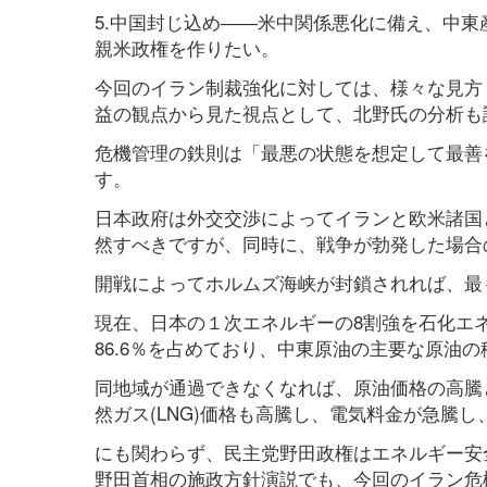
5.中国封じ込め――米中関係悪化に備え、中
親米政権を作りたい。
今回のイラン制裁強化に対しては、様々な見方
益の観点から見た視点として、北野氏の分析も
危機管理の鉄則は「最悪の状態を想定して最善
す。
日本政府は外交交渉によってイランと欧米諸国
然すべきですが、同時に、戦争が勃発した場合
開戦によってホルムズ海峡が封鎖されれば、最
現在、日本の１次エネルギーの8割強を石化エ
86.6％を占めており、中東原油の主要な原油
同地域が通過できなくなれば、原油価格の高騰
然ガス(LNG)価格も高騰し、電気料金が急騰
にも関わらず、民主党野田政権はエネルギー安
野田首相の施政方針演説でも、今回のイラン危