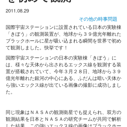
2011.08.29
その他の時事問題
国際宇宙ステーションに設置されている日本の実験棟
「きぼう」の観測装置が、地球から３９億光年離れた
ブラックホールに星が吸い込まれる瞬間を世界で初め
て観測しました。快挙です！
国際宇宙ステーションの日本の実験棟「きぼう」に
は、様々な天体から出されるエックス線を観測する装
置が搭載されていて、今年３月２８日、地球から３９
億光年離れた銀河の中心にある、ふだんは暗い天体か
ら強いエックス線が出ている画像の撮影に成功しまし
た。
同じ現象はＮＡＳＡの観測衛星でも捉えられ、双方の
観測結果を日本とＮＡＳＡの研究チームが共同で解析
した結果、この強いエックス線の画像はブラックホー