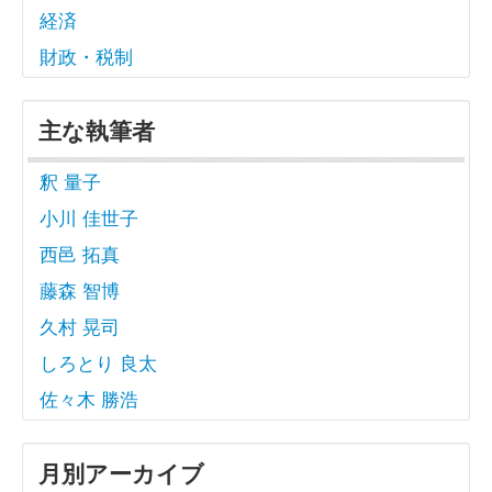
経済
財政・税制
主な執筆者
釈 量子
小川 佳世子
西邑 拓真
藤森 智博
久村 晃司
しろとり 良太
佐々木 勝浩
月別アーカイブ