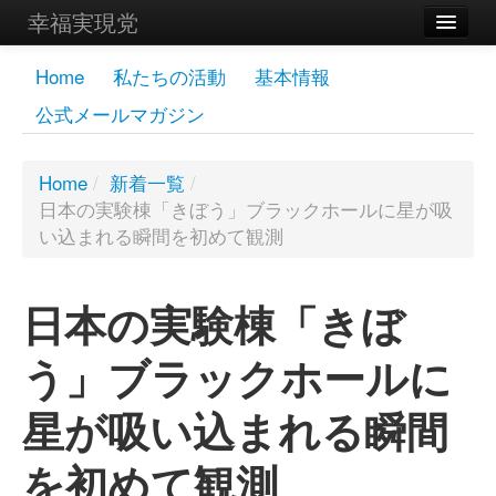
幸福実現党
メンバーズページ
Home
私たちの活動
基本情報
公式メールマガジン
党員
寄付
Home
/
新着一覧
/
日本の実験棟「きぼう」ブラックホールに星が吸
お問い合わせ
い込まれる瞬間を初めて観測
幸福の科学グループ
日本の実験棟「きぼ
う」ブラックホールに
星が吸い込まれる瞬間
を初めて観測