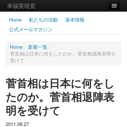
幸福実現党
メンバーズページ
Home
私たちの活動
基本情報
公式メールマガジン
党員
寄付
Home
/
新着一覧
/
菅首相は日本に何をしたのか。菅首相退陣表明を
お問い合わせ
受けて
幸福の科学グループ
菅首相は日本に何をし
たのか。菅首相退陣表
明を受けて
2011.08.27