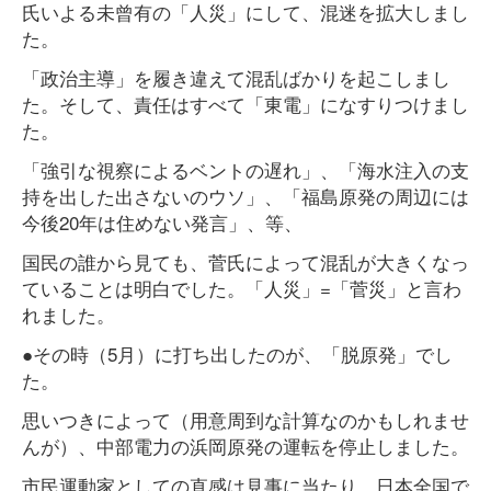
氏いよる未曾有の「人災」にして、混迷を拡大しまし
た。
「政治主導」を履き違えて混乱ばかりを起こしまし
た。そして、責任はすべて「東電」になすりつけまし
た。
「強引な視察によるベントの遅れ」、「海水注入の支
持を出した出さないのウソ」、「福島原発の周辺には
今後20年は住めない発言」、等、
国民の誰から見ても、菅氏によって混乱が大きくなっ
ていることは明白でした。「人災」=「菅災」と言わ
れました。
●その時（5月）に打ち出したのが、「脱原発」でし
た。
思いつきによって（用意周到な計算なのかもしれませ
んが）、中部電力の浜岡原発の運転を停止しました。
市民運動家としての直感は見事に当たり、日本全国で