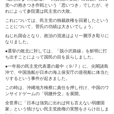
党への抱きつき作戦という「思いつき」でしたが、そ
れによって参院選は民主党の大敗。
これについては、民主党の独裁政権を回避したという
ことについて、菅氏の功績は大きいでしょう。
ねじれ国会となり、政治の混迷はより一層浮き彫りに
なりました。
●選挙の敗北に対しては、「脱小沢路線」を鮮明に打
ち出すことによって国民の目を反らしました。
●一年前の民主党代表選の最中（９/７）に、尖閣諸島
沖で、中国漁船が日本の海上保安庁の巡視船に体当た
りするという事件が起きました。
この時は、沖縄地方検察に責任を押し付け、中国のワ
ンサイドゲームの「弱腰外交」を展開。
全世界に「日本は強気に出れば何も言えない弱腰国
家」という情けない民主党政権の実態をさらけ出しま