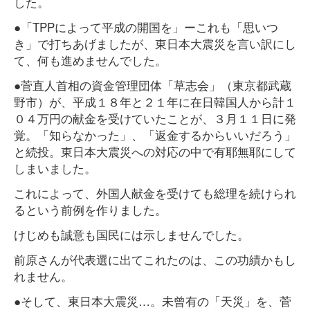
した。
●「TPPによって平成の開国を」ーこれも「思いつ
き」で打ちあげましたが、東日本大震災を言い訳にし
て、何も進めませんでした。
●菅直人首相の資金管理団体「草志会」（東京都武蔵
野市）が、平成１８年と２１年に在日韓国人から計１
０４万円の献金を受けていたことが、３月１１日に発
覚。「知らなかった」、「返金するからいいだろう」
と続投。東日本大震災への対応の中で有耶無耶にして
しまいました。
これによって、外国人献金を受けても総理を続けられ
るという前例を作りました。
けじめも誠意も国民には示しませんでした。
前原さんが代表選に出てこれたのは、この功績かもし
れません。
●そして、東日本大震災…。未曾有の「天災」を、菅