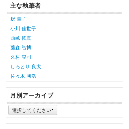
主な執筆者
釈 量子
小川 佳世子
西邑 拓真
藤森 智博
久村 晃司
しろとり 良太
佐々木 勝浩
月別アーカイブ
選択してください