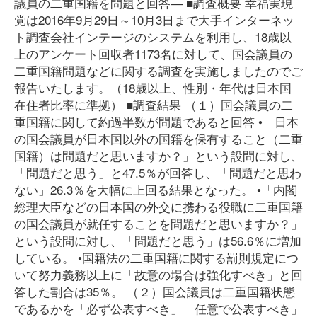
議員の二重国籍を問題と回答― ■調査概要 幸福実現
党は2016年9月29日～10月3日まで大手インターネッ
ト調査会社インテージのシステムを利用し、18歳以
上のアンケート回収者1173名に対して、国会議員の
二重国籍問題などに関する調査を実施しましたのでご
報告いたします。（18歳以上、性別・年代は日本国
在住者比率に準拠） ■調査結果 （１）国会議員の二
重国籍に関して約過半数が問題であると回答 •「日本
の国会議員が日本国以外の国籍を保有すること（二重
国籍）は問題だと思いますか？」という設問に対し、
「問題だと思う」と47.5％が回答し、「問題だと思わ
ない」26.3％を大幅に上回る結果となった。 •「内閣
総理大臣などの日本国の外交に携わる役職に二重国籍
の国会議員が就任することを問題だと思いますか？」
という設問に対し、「問題だと思う」は56.6％に増加
している。 •国籍法の二重国籍に関する罰則規定につ
いて努力義務以上に「故意の場合は強化すべき」と回
答した割合は35％。 （２）国会議員は二重国籍状態
であるかを「必ず公表すべき」「任意で公表すべき」