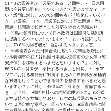
51.1％の回答者が「必要である」と回答。 •「日米同
盟は今後更に強化していくべきだと思いますか？」と
いう設問に対し、57.8％の回答者が「強化していくべ
き」と回答。 （４）周辺国に対して領土問題・歴史
問題・核問題で毅然とした対応を求める意識あり
•「竹島の領有権について日本政府は国際司法裁判所
に提訴するべきだと思いますか？」という設問に対
し、73.6％の回答者が「提訴するべき」と回答。
•「昨年発表された日韓合意に基づいて韓国政府はソ
ウル特別市の在大韓民国日本国大使館前の少女像（慰
安婦像）を移転するべきだと思いますか？」に対し、
55.3％の回答者が「移転するべき」と回答。 •「東ア
ジアにおける核開発に対抗するために自衛隊が積極的
な対処を行うことができる能力を整備するべきだと思
いますか？」に対し、49.2％の回答者が「整備するべ
き」と回答。 •靖国神社への内閣総理大臣による公式
参拝は賛否が拮抗しており、日本の核兵器の所有につ
いては否定的な意見が上回っている。 ■調査結果に関
する見解 •中国が安全保障上の脅威であるという認識