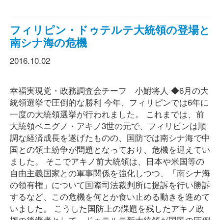
フィリピン・ドゥテルテ大統領の登場と
南シナ海の危機
2016.10.02
幸福実現党・政務調査会チーフ 小鮒将人 ◆6月の大
統領選挙で圧倒的な勝利 今年、フィリピンでは6年に
一度の大統領選挙が行われました。 これまでは、前
大統領ベニグノ・アキノ3世の元で、フィリピンは順
調な経済成長を遂げたものの、国防では南シナ海で中
国との領土紛争が問題となっており、危機を迎えてい
ました。 そこでアキノ前大統領は、日本や米国等の
自由主義国家との軍事関係を強化しつつ、「南シナ海
の領有権」について国際司法裁判所に提訴を行い勝訴
するなど、この危機を何とか食い止める動きを進めて
いました。 こうした国防上の課題を残したアキノ政
権の後継者として、ドゥテルテ新大統領が国民の圧倒