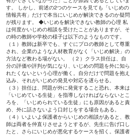
す。 しかし、前述の2つのケースを見ても「いじめの
情報共有」だけで本当にいじめが解決できるのか疑問
が残ります。 ◆いじめを解決できない教師の心理 私
は何度かいじめの相談を受けたことがありますが、そ
の時の教師や学校の様子は以下のようなものです。
（１）教師は新卒でも、すぐにプロの教師として尊重
され、企業のような人材教育がなく「いじめ解決」の
方法など教わる場がない。 （２）クラス担任は、自
分の評価や評判が気になり、いじめの問題を外に知ら
れたくないという心理が働く。自分だけで問題を抱え
込み、それがいじめの発見や対応を遅らせる。
（３）担任は、問題が外に発覚すること恐れ、本来は
「いじめている生徒」を指導しなければならないとこ
ろを、「いじめられている生徒」にも原因があると責
め、外に話さないよう口封じをする場合もある。
（４）いよいよ保護者からいじめの相談があると、教
師は両者を仲直りさせようとするが、先生に告げ口し
たと、さらにいじめが悪化するケースを招く。保護者