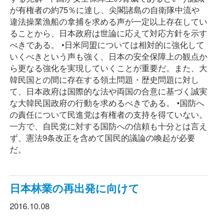
が有権者の約75％に達し、尖閣諸島の自衛隊中流や
違法操業漁船の拿捕を求める声が一定以上存在してい
ることから、日本政府は世論に応えて対応方針を示す
べきである。 •日米同盟については相対的に強化して
いくべきという声も強く、日本の安全保障上の観点か
ら更なる強化を実現していくことが重要だ。また、大
韓民国との間に存在する領土問題・歴史問題に対し
て、日本政府は国際的な法や両国の合意に基づく誠実
な大韓民国政府の行動を求めるべきである。 •国防へ
の責任について民進党は有権者の支持を得ていない。
一方で、自民党に対する国防への信頼も十分とは言え
ず、憲法9条改正を含めて国民的議論の喚起が必要
だ。
日本林業の再出発に向けて
2016.10.08