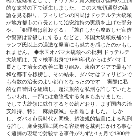
的な支持の下で誕生しました。 この大統領選挙の議
論を見る限り、フィリピンの国民はドゥテルテ大統領
が地方都市の市長として治安維持の実績を上げた部分
や、「犯罪者は射殺する」「就任したら腐敗した官僚
や警察は皆殺しにする」などと、米国大統領候補のト
ランプ氏以上の過激な発言にも魅力を感じたのかもし
れません。 ◆米国オバマ大統領への批判 ドゥテルテ
大統領は、元々検事出身で1980年代からはダバオ市
長として治安の改善に取り組み、東南アジアで最も平
和な都市を標榜し、その結果、ダバオはフィリピンで
も有数の治安のよい都市となったのです。 実際に私
的な自警団を組織し、超法規的な私刑を許していたと
もいわれ、一部には危険視する向きもありました。
そして大統領に就任すると公約どおり、まず国内の治
安維持、特に「麻薬撲滅」を推進しました。 しか
し、ダバオ市長時代と同様、超法規的措置による私刑
を許し、麻薬犯罪に関わる容疑者を裁判にかける事な
く逮捕の現場で射殺する事件がわずか1ヵ月で1800件