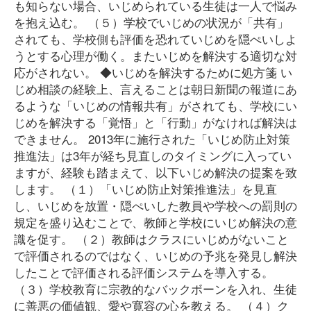
も知らない場合、いじめられている生徒は一人で悩み
を抱え込む。 （５）学校でいじめの状況が「共有」
されても、学校側も評価を恐れていじめを隠ぺいしよ
うとする心理が働く。またいじめを解決する適切な対
応がされない。 ◆いじめを解決するために処方箋 い
じめ相談の経験上、言えることは朝日新聞の報道にあ
るような「いじめの情報共有」がされても、学校にい
じめを解決する「覚悟」と「行動」がなければ解決は
できません。 2013年に施行された「いじめ防止対策
推進法」は3年が経ち見直しのタイミングに入ってい
ますが、経験も踏まえて、以下いじめ解決の提案を致
します。 （１）「いじめ防止対策推進法」を見直
し、いじめを放置・隠ぺいした教員や学校への罰則の
規定を盛り込むことで、教師と学校にいじめ解決の意
識を促す。 （２）教師はクラスにいじめがないこと
で評価されるのではなく、いじめの予兆を発見し解決
したことで評価される評価システムを導入する。
（３）学校教育に宗教的なバックボーンを入れ、生徒
に善悪の価値観、愛や寛容の心を教える。 （４）ク