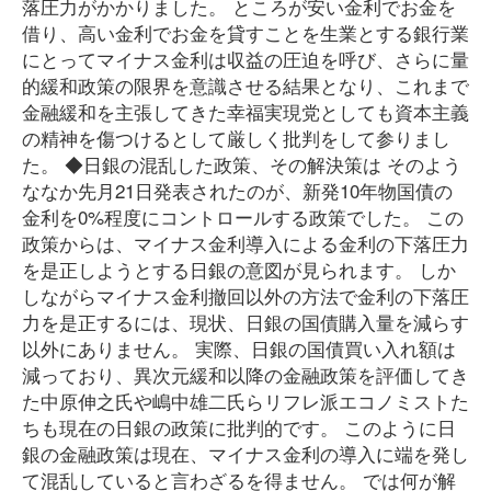
落圧力がかかりました。 ところが安い金利でお金を
借り、高い金利でお金を貸すことを生業とする銀行業
にとってマイナス金利は収益の圧迫を呼び、さらに量
的緩和政策の限界を意識させる結果となり、これまで
金融緩和を主張してきた幸福実現党としても資本主義
の精神を傷つけるとして厳しく批判をして参りまし
た。 ◆日銀の混乱した政策、その解決策は そのよう
ななか先月21日発表されたのが、新発10年物国債の
金利を0%程度にコントロールする政策でした。 この
政策からは、マイナス金利導入による金利の下落圧力
を是正しようとする日銀の意図が見られます。 しか
しながらマイナス金利撤回以外の方法で金利の下落圧
力を是正するには、現状、日銀の国債購入量を減らす
以外にありません。 実際、日銀の国債買い入れ額は
減っており、異次元緩和以降の金融政策を評価してき
た中原伸之氏や嶋中雄二氏らリフレ派エコノミストた
ちも現在の日銀の政策に批判的です。 このように日
銀の金融政策は現在、マイナス金利の導入に端を発し
て混乱していると言わざるを得ません。 では何が解