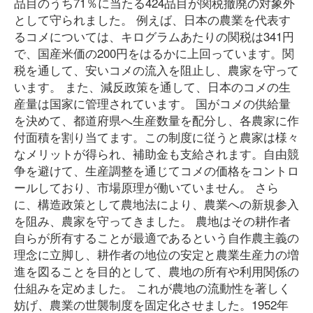
品目のうち71％に当たる424品目が関税撤廃の対象外
として守られました。 例えば、日本の農業を代表す
るコメについては、キログラムあたりの関税は341円
で、国産米価の200円をはるかに上回っています。関
税を通して、安いコメの流入を阻止し、農家を守って
います。 また、減反政策を通して、日本のコメの生
産量は国家に管理されています。 国がコメの供給量
を決めて、都道府県へ生産数量を配分し、各農家に作
付面積を割り当てます。この制度に従うと農家は様々
なメリットが得られ、補助金も支給されます。自由競
争を避けて、生産調整を通じてコメの価格をコントロ
ールしており、市場原理が働いていません。 さら
に、構造政策として農地法により、農業への新規参入
を阻み、農家を守ってきました。 農地はその耕作者
自らが所有することが最適であるという自作農主義の
理念に立脚し、耕作者の地位の安定と農業生産力の増
進を図ることを目的として、農地の所有や利用関係の
仕組みを定めました。 これが農地の流動性を著しく
妨げ、農業の世襲制度を固定化させました。1952年