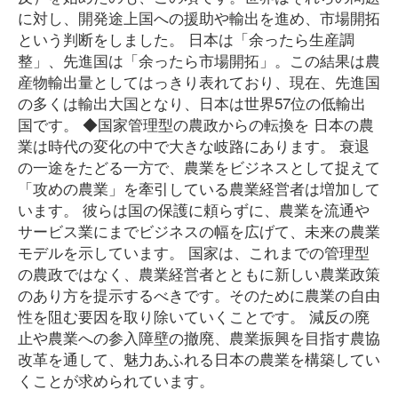
に対し、開発途上国への援助や輸出を進め、市場開拓
という判断をしました。 日本は「余ったら生産調
整」、先進国は「余ったら市場開拓」。この結果は農
産物輸出量としてはっきり表れており、現在、先進国
の多くは輸出大国となり、日本は世界57位の低輸出
国です。 ◆国家管理型の農政からの転換を 日本の農
業は時代の変化の中で大きな岐路にあります。 衰退
の一途をたどる一方で、農業をビジネスとして捉えて
「攻めの農業」を牽引している農業経営者は増加して
います。 彼らは国の保護に頼らずに、農業を流通や
サービス業にまでビジネスの幅を広げて、未来の農業
モデルを示しています。 国家は、これまでの管理型
の農政ではなく、農業経営者とともに新しい農業政策
のあり方を提示するべきです。そのために農業の自由
性を阻む要因を取り除いていくことです。 減反の廃
止や農業への参入障壁の撤廃、農業振興を目指す農協
改革を通して、魅力あふれる日本の農業を構築してい
くことが求められています。