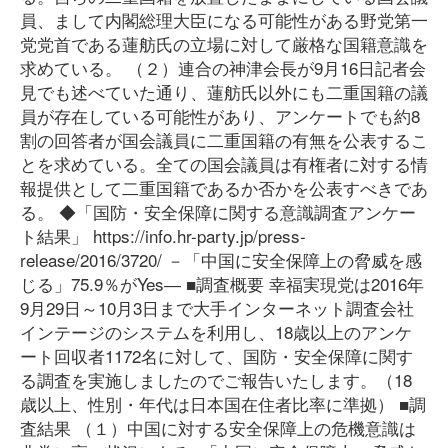
員、まして内閣総理大臣になる可能性がある野党第一
党党首である蓮舫氏の立場に対して厳格な国籍意識を
求めている。 （２）連合の神津会長が9月16日記者会
見でも述べていた通り、蓮舫氏以外にも二重国籍の議
員が存在している可能性があり、アンケートでも約8
割の回答者が国会議員に二重国籍の有無を公表するこ
とを求めている。全ての国会議員は有権者に対する情
報提供として二重国籍であるか否かを公表すべきであ
る。 ◆「国防・安全保障に関する意識調査アンケー
ト結果」 https://info.hr-party.jp/press-
release/2016/3720/ －「中国に安全保障上の脅威を感
じる」75.9％がYes― ■調査概要 幸福実現党は2016年
9月29日～10月3日まで大手インターネット調査会社
インテージのシステムを利用し、18歳以上のアンケ
ート回収者1172名に対して、国防・安全保障に関す
る調査を実施しましたのでご報告いたします。（18
歳以上、性別・年代は日本国在住者比率に準拠） ■調
査結果 （１）中国に対する安全保障上の危機意識は