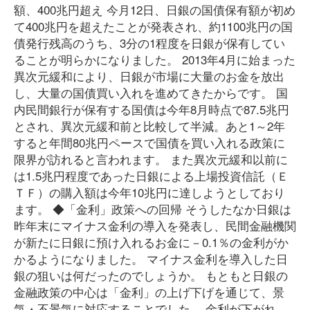
額、400兆円超え 今月12日、日銀の国債保有額が初め
て400兆円を超えたことが発表され、約1100兆円の国
債発行残高のうち、3分の1程度を日銀が保有してい
ることが明らかになりました。 2013年4月に始まった
異次元緩和により、日銀が市場に大量のお金を放出
し、大量の国債買い入れを進めてきたからです。 国
内民間銀行が保有する国債は今年8月時点で87.5兆円
とされ、異次元緩和前と比較して半減。あと1～2年
すると年間80兆円ペースで国債を買い入れる政策に
限界が訪れると言われます。 また異次元緩和以前に
は1.5兆円程度であった日銀による上場投資信託（Ｅ
ＴＦ）の購入額は今年10兆円に達しようとしており
ます。 ◆「金利」政策への回帰 そうしたなか日銀は
昨年末にマイナス金利の導入を発表し、民間金融機関
が新たに日銀に預け入れるお金に－0.1％の金利がか
かるようになりました。 マイナス金利を導入した日
銀の狙いは何だったのでしょうか。 もともと日銀の
金融政策の中心は「金利」の上げ下げを通じて、景
気・不景気に対応することでした。 金利が下がれ