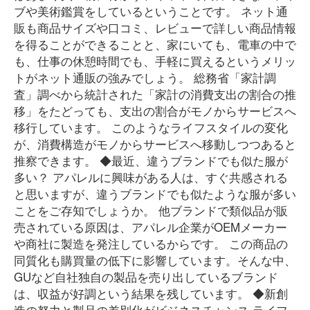
ブや美術鑑賞をしているということです。 ネット通
販も商品サイズや口コミ、レビューで詳しい商品情報
を得ることができることと、家にいても、電車の中で
も、仕事の休憩時間でも、手軽に買えるというメリッ
トがネット通販の強みでしょう。 総務省「家計調
査」調べから統計された「家計の消費支出の割合の推
移」をたどっても、支出の割合がモノからサービスへ
移行しています。 このようなライフスタイルの変化
が、消費構造がモノからサービスへ移動しつつあると
推察できます。 ◆最近、違うブランドでも似た服が
多い？ アパレルに興味がある人は、すぐ共感される
と思いますが、違うブランドでも似たような服が多い
ことをご存知でしょうか。 他ブランドで類似品が販
売されている原因は、アパレル企業がOEMメーカー
や商社に製造を発注しているからです。 この商品の
同質化も購買量の低下に影響しています。そんな中、
GUなど自社独自の製品を売り出しているブランド
は、収益が好調という結果を残しています。 ◆新創
造の努力と製品の差別化がビジネスチャンス ライフ