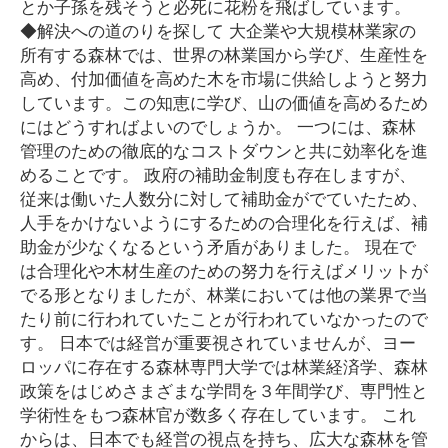
とか子孫を残そうと必死に花粉を飛ばしています。
◆解決への道のりを探して 大企業や大規模林業家の
所有する森林では、世界の林業国から学び、生産性を
高め、付加価値を高めた木を市場に供給しようと努力
しています。この知恵に学び、山の価値を高めるため
にはどうすればよいのでしょうか。 一つには、森林
管理のための徹底的なコストダウンと共に効率化を進
めることです。 政府の補助金制度も存在しますが、
従来は働いた人数分に対して補助金がでていたため、
人手をかけないようにするための合理化を行えば、補
助金が少なくなるという矛盾がありました。 現在で
は合理化や木材生産のための努力を行えばメリットが
でる形となりましたが、林業においては他の業界で当
たり前に行われていたことが行われていなかったので
す。 日本では経営が重要視されていませんが、ヨー
ロッパに存在する森林専門大学では林業経済学、森林
政策をはじめさまざまな学問を３年間学び、専門性と
学術性をもつ森林官が数多く存在しています。 これ
からは、日本でも経営の視点を持ち、広大な森林を管