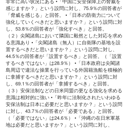
非常に高い状況にある •「中国に安全保障上の脅威を
感じますか？」という設問に対し、75.9％の回答者が
「脅威を感じる」と回答。 •「日本の防衛力について
強化していくべきだと思いますか？」という設問に対
し、53.8％の回答者が「強化すべき」と回答。
（２）尖閣諸島において隣国に毅然とした対応を求め
る意識あり •「尖閣諸島（無人）に自衛隊の基地を設
置するべきだと思いますか？」という設問に対し、
44.5％の回答者が「設置するべき」と回答。（「設置
するべきではない」は28.9％） •「日本政府は尖閣諸
島周辺で違法な操業を行っている外国籍漁船を積極的
に拿捕するべきだと思いますか？」という設問に対
し、69.1％の回答者が「拿捕するべき」と回答。
（３）安保法制などの日米同盟の更なる強化を求める
意識は相対的に強い •「昨年に法制化されたいわゆる
安保法制は日本に必要だと思いますか？」という設問
に対し、43.7％の回答者が「必要である」と回答。
（「必要ではない」は24.6％） •「沖縄の在日米軍基
地は必要だと思いますか？」という設問に対し、