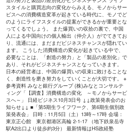
スタイルと購買志向の変化からみえる、モノからサー
ビスへの消費構造変革が起きている時代に、モノでど
のようにライフスタイルの提案ができるかが重要とな
ってくるでしょう。 また爆買いの収拾の裏で、中国
人による中国向けの個人輸出（仲介人）がでてきてお
り、流通には、まだまだビジネスチャンスが隠れてい
ます。 こうした消費構造の変化が起きている中で、
必要なことは、「創造の努力」と「製品の差別化」で
あり、それがビジネスチャンスとなっていきます。
日本の経営者は、中国の爆買いの収束に敗けることな
く、創造性を磨き努力をしていくことが大切です。 ※
参考資料 みなと銀行グループ (株)みなとコンサルテ
ィング「【調査】消費構造の変化 ～モノからサービ
スへ～」 日経ビジネス10月3日号 ↓↓政策発表会のお
知らせ↓↓ ■「第5期生ライフワーク、第6期生個別政
策発表会」 日時：11月5日（土）13時～17時 会場：
東京正心館 東京都港区高輪 2-1-17 （地下鉄泉岳寺
駅A2出口より徒歩約3分） 最新情報はHS政経塾