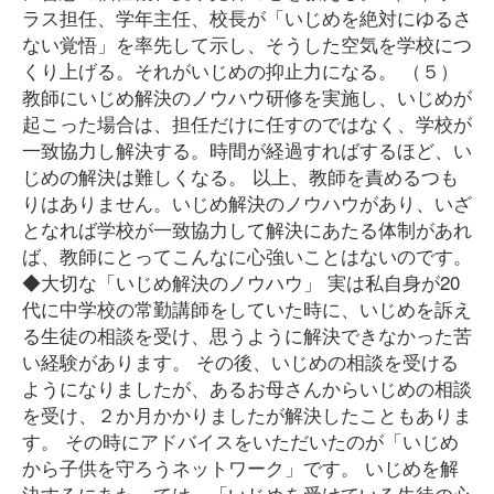
ラス担任、学年主任、校長が「いじめを絶対にゆるさ
ない覚悟」を率先して示し、そうした空気を学校につ
くり上げる。それがいじめの抑止力になる。 （５）
教師にいじめ解決のノウハウ研修を実施し、いじめが
起こった場合は、担任だけに任すのではなく、学校が
一致協力し解決する。時間が経過すればするほど、い
じめの解決は難しくなる。 以上、教師を責めるつも
りはありません。いじめ解決のノウハウがあり、いざ
となれば学校が一致協力して解決にあたる体制があれ
ば、教師にとってこんなに心強いことはないのです。
◆大切な「いじめ解決のノウハウ」 実は私自身が20
代に中学校の常勤講師をしていた時に、いじめを訴え
る生徒の相談を受け、思うように解決できなかった苦
い経験があります。 その後、いじめの相談を受ける
ようになりましたが、あるお母さんからいじめの相談
を受け、２か月かかりましたが解決したこともありま
す。 その時にアドバイスをいただいたのが「いじめ
から子供を守ろうネットワーク」です。 いじめを解
決するにあたっては、「いじめを受けている生徒の心