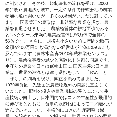
に制定され、その後、規制緩和の流れを受け、2000
年に改正農地法が成立。一定の条件で株式会社の農業
参加の道は開いたが、多くの規制がいまだに残ってい
ます。 国家管理の農政は、非効率な農業を招き、農
業を衰退させました。 農業経営体の耕地面積でみる
と1ヘクタール未満の農業経営体は93万体で全体の
56％です。 さらに、規模も小さいために年間の販売
金額が100万円にも満たない経営体が全体の59％にも
及んでいます（農林水産省/2010年農林業センサスよ
り）。農業従事者の減少と高齢化も深刻な問題です。
◆守りの農業で日本は低輸出国に 国家主導の日本農
業は、世界の潮流とは違う選択をして、「攻め」と
「守り」の判断を誤り、国益を損ねてきました。
1970年前後、先進国は農産物過剰の問題に直面して
いました。 肥料の投入や農業機械の導入によって生
産技術が向上し、日本国内ではコメの生産性が飛躍的
に伸びるとともに、食事の欧風化によってコメ離れが
進んでいきました。 本格的にコメの生産調整（減
反）を始めたのも、この頃です。世界はそれらの問題