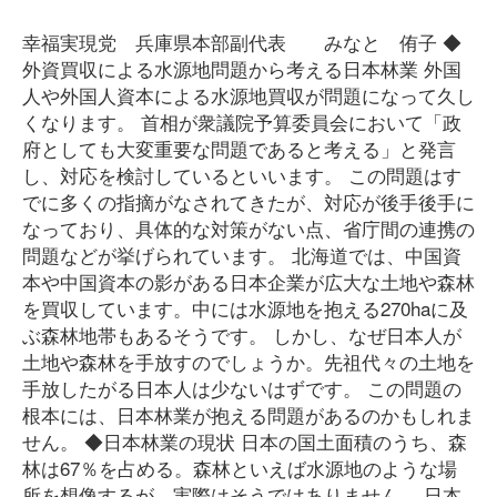
幸福実現党 兵庫県本部副代表 みなと 侑子 ◆
外資買収による水源地問題から考える日本林業 外国
人や外国人資本による水源地買収が問題になって久し
くなります。 首相が衆議院予算委員会において「政
府としても大変重要な問題であると考える」と発言
し、対応を検討しているといいます。 この問題はす
でに多くの指摘がなされてきたが、対応が後手後手に
なっており、具体的な対策がない点、省庁間の連携の
問題などが挙げられています。 北海道では、中国資
本や中国資本の影がある日本企業が広大な土地や森林
を買収しています。中には水源地を抱える270haに及
ぶ森林地帯もあるそうです。 しかし、なぜ日本人が
土地や森林を手放すのでしょうか。先祖代々の土地を
手放したがる日本人は少ないはずです。 この問題の
根本には、日本林業が抱える問題があるのかもしれま
せん。 ◆日本林業の現状 日本の国土面積のうち、森
林は67％を占める。森林といえば水源地のような場
所を想像するが、実際はそうではありません。 日本