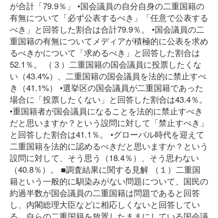
が合計「79.9％」 •国会議員の自分自身の二重国籍の
有無について「必ず公表するべき」「任意で公表する
べき」と回答した割合は合計79.9％。 •国会議員の二
重国籍の有無についてメディアが積極的に公表を求め
るべきかについて「求めるべき」と回答した割合は
52.1％。 （３）二重国籍の国会議員に投票したくな
い（43.4%）、二重国籍の国会議員を法的に禁止すべ
き（41.1%） •選挙区の国会議員が二重国籍であった
場合に「投票したくない」と回答した割合は43.4％。
•重国籍者が国会議員になることを法的に禁止すべき
だと思いますか？という設問に対して「禁止すべき」
と回答した割合は41.1％。 •グローバル時代を迎えて
二重国籍を法的に認めるべきだと思いますか？という
設問に対して、そう思う（18.4％）、そう思わない
（40.8％）。 ■調査結果に関する見解 （１）二重国
籍という一般的に馴染みがない問題について、国民の
約過半数が国会議員の二重国籍は問題であると回答
し、内閣総理大臣などに相応しくないと回答してい
る。自らの二重国籍を放置したままにしている国会議