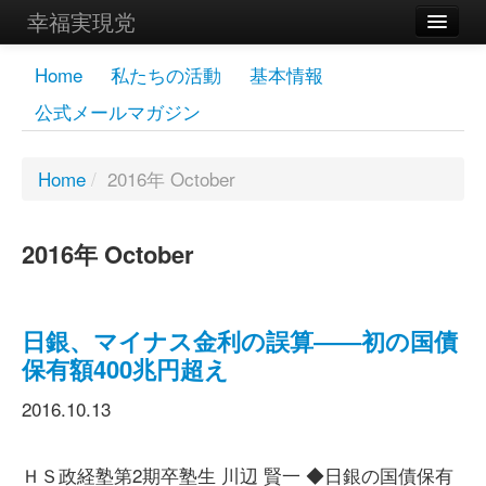
幸福実現党
メンバーズページ
Home
私たちの活動
基本情報
公式メールマガジン
党員
寄付
Home
/
2016年 October
お問い合わせ
2016年 October
幸福の科学グループ
日銀、マイナス金利の誤算――初の国債
保有額400兆円超え
2016.10.13
ＨＳ政経塾第2期卒塾生 川辺 賢一 ◆日銀の国債保有