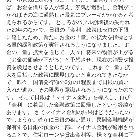
ば、お金を借りる人が増え、景気が過熱し、金利が上
がればその逆に過熱した景気にブレーキがかかると考
えられるからです。 ところがバブル崩壊後の失われ
た20年のなかで、日銀の「金利」政策はゼロの下限
に達したため、新たにお金の「量」の拡大を指標とす
る量的緩和政策が実行されるようになりました。 お
金の「量」拡大を通じて、人々に将来の物価が上がる
（お金の価値が下がる）と予想させ、現在の消費や投
資を喚起させようとしたのです。 これまで「量」拡
大を目指した政策に限界はないと言われてきたなか
で、昨今、国債発行額の3分の1程度まで日銀の買い
入れが進み、その限界が意識されるようになったので
す。 そこで日銀は「マイナス金利」を導入し、再び
「金利」に着目した金融政策に回帰したという経緯が
あります。 さてマイナス金利の結果はどうだったの
でしょうか。確かに日銀の狙い通り、民間金融機関が
保有する日銀の預金の一部にマイナス金利が適用され
ることで、住宅ローンや貸出金利等、様々な金利に下