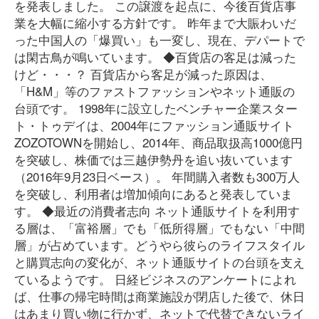
を発表しました。 この譲渡を起点に、今後百貨店事
業を大幅に縮小する方針です。 昨年まで大賑わいだ
った中国人の「爆買い」も一変し、現在、デパートで
は閑古鳥が鳴いています。 ◆百貨店の客足は減った
けど・・・？ 百貨店から客足が減った原因は、
「H&M」等のファストファッションやネット通販の
台頭です。 1998年に設立したベンチャー企業スター
ト・トゥデイは、2004年にファッション通販サイト
ZOZOTOWNを開始し、2014年、商品取扱高1000億円
を突破し、株価では三越伊勢丹を追い抜いています
（2016年9月23日ベース）。 年間購入者数も300万人
を突破し、利用者は増加傾向にあると発表していま
す。 ◆最近の消費者志向 ネット通販サイトを利用す
る層は、「富裕層」でも「低所得層」でもない「中間
層」が占めています。どうやら彼らのライフスタイル
と購買志向の変化が、ネット通販サイトの台頭を支え
ているようです。 日経ビジネスのアンケートによれ
ば、仕事の帰宅時間は商業施設が閉店した後で、休日
はあまり買い物に行かず、ネットで代替できないライ