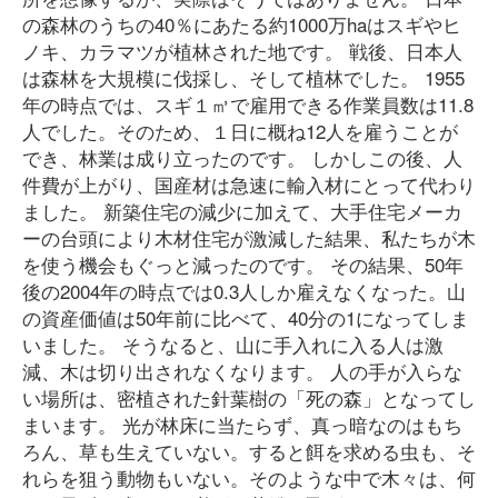
の森林のうちの40％にあたる約1000万haはスギやヒ
ノキ、カラマツが植林された地です。 戦後、日本人
は森林を大規模に伐採し、そして植林でした。 1955
年の時点では、スギ１㎥で雇用できる作業員数は11.8
人でした。そのため、１日に概ね12人を雇うことが
でき、林業は成り立ったのです。 しかしこの後、人
件費が上がり、国産材は急速に輸入材にとって代わり
ました。 新築住宅の減少に加えて、大手住宅メーカ
ーの台頭により木材住宅が激減した結果、私たちが木
を使う機会もぐっと減ったのです。 その結果、50年
後の2004年の時点では0.3人しか雇えなくなった。山
の資産価値は50年前に比べて、40分の1になってしま
いました。 そうなると、山に手入れに入る人は激
減、木は切り出されなくなります。 人の手が入らな
い場所は、密植された針葉樹の「死の森」となってし
まいます。 光が林床に当たらず、真っ暗なのはもち
ろん、草も生えていない。すると餌を求める虫も、そ
れらを狙う動物もいない。そのような中で木々は、何