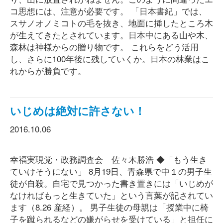
コ思想には、注意が必要です。 「日本書紀」では、
スサノオノミコトの毛を抜き、地面に挿したところ木
が生えてきたとされています。日本中にある山や木、
森林は神様からの贈り物です。 これらをどう活用
し、さらに100年後に残していくか。日本の林業はこ
れからが勝負です。
いじめは絶対に許さない！
2016.10.06
幸福実現党・政務調査会 佐々木勝浩 ◆「もう生き
ていけそうにない」 8月19日、青森県で中１の男子生
徒が自殺。自宅で見つかった書き置きには「いじめが
なければもっと生きていた」という言葉が記されてい
ます（8.26 産経）。 男子生徒の母親は「授業中に椅
子を蹴られるなどの嫌がらせを受けている」と担任に