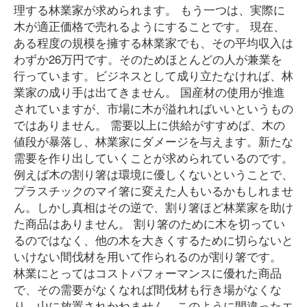
理する林業家が求められます。 もう一つは、実際に
木が適正価格で売れるようにすることです。 現在、
ある程度の規模を擁する林業家でも、その平均収入は
わずか26万円です。そのためほとんどの人が兼業を
行っています。ビジネスとして成り立たなければ、林
業家の成り手は出てきません。 国産材の使用が推進
されていますが、市場に木が溢れればいいというもの
ではありません。 需要以上に供給がすすめば、木の
値段が暴落し、林業家にダメージを与えます。新たな
需要を作り出していくことが求められているのです。
例えば木の割り箸は環境に優しくないということで、
プラスチックのマイ箸に変えた人もいるかもしれませ
ん。しかし真相はその逆で、割り箸ほど林業家を助け
た商品はありません。 割り箸のために木を切ってい
るのではなく、他の木を大きくするために切らないと
いけない間伐材を用いて作られるのが割り箸です。
林業にとってはコストパフォーマンスに優れた商品
で、その需要がなくなれば間伐材も行き場がなくな
り、山に放置されかねません。このように間違ったエ