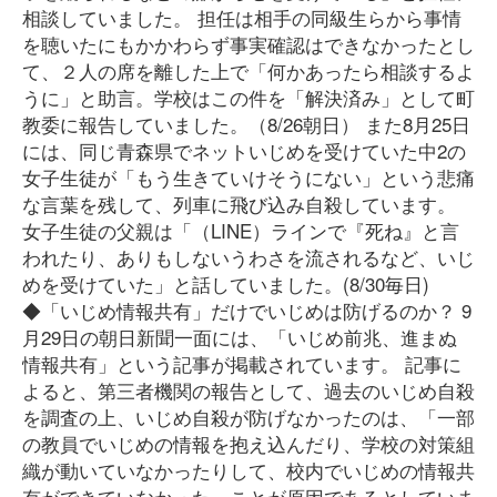
相談していました。 担任は相手の同級生らから事情
を聴いたにもかかわらず事実確認はできなかったとし
て、２人の席を離した上で「何かあったら相談するよ
うに」と助言。学校はこの件を「解決済み」として町
教委に報告していました。（8/26朝日） また8月25日
には、同じ青森県でネットいじめを受けていた中2の
女子生徒が「もう生きていけそうにない」という悲痛
な言葉を残して、列車に飛び込み自殺しています。
女子生徒の父親は「（LINE）ラインで『死ね』と言
われたり、ありもしないうわさを流されるなど、いじ
めを受けていた」と話していました。(8/30毎日)
◆「いじめ情報共有」だけでいじめは防げるのか？ 9
月29日の朝日新聞一面には、「いじめ前兆、進まぬ
情報共有」という記事が掲載されています。 記事に
よると、第三者機関の報告として、過去のいじめ自殺
を調査の上、いじめ自殺が防げなかったのは、「一部
の教員でいじめの情報を抱え込んだり、学校の対策組
織が動いていなかったりして、校内でいじめの情報共
有ができていなかった」ことが原因であるとしていま