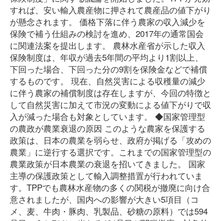
すれば、安い輸入農産物に押されて農産品の値下がり
が懸念されます。 価格下落に伴う農家の収入減少を
保険で補う仕組みの検討を進め、2017年の通常国会
に関連法案を提出します。 農林水産省が示した収入
保険制度は、年収が過去5年間の平均より1割以上、
下回った場合、下回った分の9割を保険金などで補償
するものです。 現在、自然災害による収穫量の減少
に伴う農家の補償制度は存在しますが、今回の特徴と
して自然災害に加えて市況の変動による値下がりで収
入が減った場合も対象としています。 ◆国家管理型
の農政が農業衰退の原因 このような農家を保護する
政策は、日本の農業を弱らせ、政府が掲げる「攻めの
農業」に逆行する選択です。これまでの国家管理型の
農業政策が日本農業の衰退を招いてきました。 国家
主導の保護政策として輸入調整措置が行われていま
す。TPPでも農林水産物の多くの関税が撤廃に向け合
意されましたが、国内への影響が大きい5項目（コ
メ、麦、牛肉・豚肉、乳製品、砂糖の原料）では594