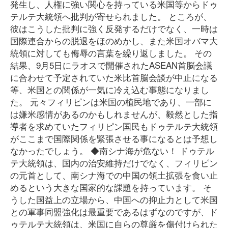
発生し、人権に強い関心を持っている米国等からドゥ
テルテ大統領へ批判が寄せられました。 ところが、
彼はこうした批判に強く反発するだけでなく、一時は
国際連合からの脱退をほのめかし、また米国オバマ大
統領に対しても侮辱の言葉を繰り返しました。 その
結果、9月5日にラオスで開催されたASEAN首脳会議
に合わせて予定されていた米比首脳会談が中止になる
等、米国との関係が一気に冷え込む事態になりまし
た。 元々フィリピンは米国の植民地であり、一部に
は嫌米感情があるのかもしれませんが、毅然とした指
導者を求めていたフィリピン国民もドゥテルテ大統領
がここまで国際関係を緊張させる事になるとは予想し
なかったでしょう。 ◆南シナ海が危ない！ ドゥテル
テ大統領は、国内の治安維持だけでなく、フィリピン
の元首として、南シナ海での中国の領土拡張を食い止
めるという大きな国家的な課題を持っています。 そ
うした国益上の立場から、中国への抑止力として米国
との軍事同盟強化は最重要であるはずなのですが、ド
ゥテルテ大統領は、米国に自らの尊厳を傷付けられた