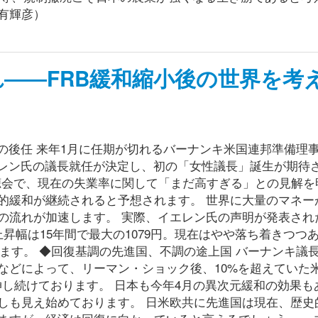
有輝彦）
――FRB緩和縮小後の世界を考
の後任 来年1月に任期が切れるバーナンキ米国連邦準備理
エレン氏の議長就任が決定し、初の「女性議長」誕生が期待
公聴会で、現在の失業率に関して「まだ高すぎる」との見解を
的緩和が継続されると予想されます。 世界に大量のマネー
の流れが加速します。 実際、イエレン氏の声明が発表された
昇幅は15年間で最大の1079円。現在はやや落ち着きつつ
ります。 ◆回復基調の先進国、不調の途上国 バーナンキ議
などによって、リーマン・ショック後、10%を超えていた
伸し続けております。 日本も今年4月の異次元緩和の効果も
しも見え始めております。 日米欧共に先進国は現在、歴史