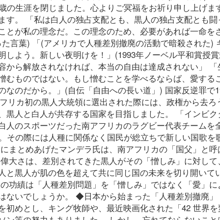
5歳の生涯を閉じました。心よりご冥福をお祈り申し上げます
ます。 「私は白人の独占支配とも、黒人の独占支配とも闘
ことが私の理念だ。この理念のため、必要があれば一命を
った言葉) 「(アメリカで人種差別撤廃の活動で暗殺された) 
しよう。新しい夜明けを！」(1993年ノーベル平和賞授賞
容から解放されなければ、本当の自由は達成されない」 「
憎むものではない。もし憎むことを学べるならば、愛する
なのだから。」(自伝「自由への長い道」) 国家反逆罪で19
南アフリカ初の黒人大統領に選出された際には、政権から去ろ
、黒人と白人が共存する国家を目指しました。 「インビク
白人のスポーツだった南アフリカのラグビー代表チームを
勝。その際には人種に関係なく国民が総立ちで新しい国歌を
つにまとめあげたマンデラ氏は、南アフリカの「国父」と呼
の偉大さは、差別されてきた黒人がその「憎しみ」に対して
人と黒人が肌の色を超えて共に同じ国の未来を切り開いて
大の功績は「人種差別問題」を「憎しみ」ではなく「愛」に
はないでしょうか。 ◆日本から始まった「人種差別撤廃」
を初めとし、キング牧師や、最近映画化された「42 世界を
ソン等の努力もありました。 しかし、忘れてならないこと