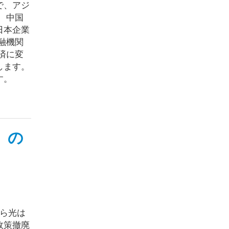
で、アジ
 中国
日本企業
融機関
済に変
します。
す。
」の
から光は
政策撤廃