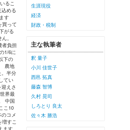
ているこ
生涯現役
見込める
経済
ます
を買って
財政・税制
下がる
せん。
主な執筆者
費者負担
1/6に
釈 量子
歳以下の
。 農地
小川 佳世子
た。半分
西邑 拓真
してい
藤森 智博
を迎えさ
は世界最
久村 晃司
。 中国
しろとり 良太
こ10
本のコメ
佐々木 勝浩
を増すこ
えます。