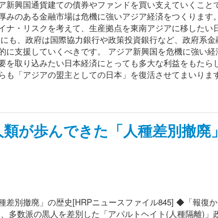
ア新興国通貨建ての債券やファンドを買い支えていくこと
厚みのある金融市場は危機に強いアジア経済をつくります。
イナ・リスクを考えて、生産拠点を東南アジアに移したい
めにも、政府は国際協力銀行や政策投資銀行など、政府系金
的に支援していくべきです。 アジア新興国を危機に強い経
要を取り込みたい日本経済にとっても多大な利益をもたら
らも「アジアの盟主としての日本」を復活させてまいりま
人類が歩んできた「人種差別撤廃
別撤廃」の歴史[HRPニュースファイル845] ◆「報復
、多数派の黒人を差別した「アパルトヘイト(人種隔離)」