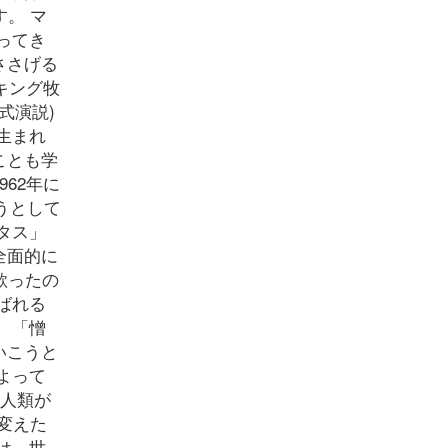
。 マ
ってき
ささげる
キング牧
式演説)
生まれ
ことも学
62年に
うとして
タス」
全面的に
歌ったの
ばれる
、「憎
いこうと
よって
 人類が
変えた
は、世