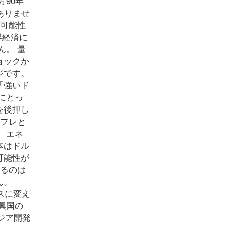
90年
ありませ
の可能性
界経済に
ん。 量
ョックか
ジです。
「強いド
にとっ
を後押し
ンフレと
 エネ
本はドル
可能性が
れるのは
ん。
スに変え
興国の
ジア開発