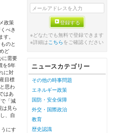
メ政策
登録する
驚くべき
※どなたでも無料で登録できます
ます。
※詳細は
こちら
をご確認ください
なものと
めど
心に需要
償を5年
ニュースカテゴリー
れに対
生産目標
その他の時事問題
と思わ
エネルギー政策
ではあ
国防・安全保障
面で「減
現は見ら
外交・国際政治
止し、自
教育
歴史認識
ようにす