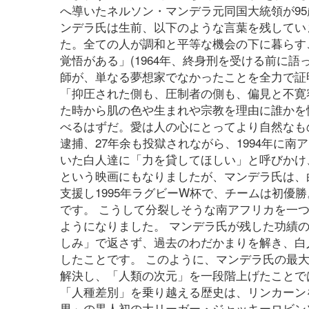
へ導いたネルソン・マンデラ元同国大統領が9
ンデラ氏は生前、以下のような言葉を残してい
た。全ての人が調和と平等な機会の下に暮らす
覚悟がある」(1964年、終身刑を受ける前に語
師が、単なる夢想家でなかったことを全力で証明
「抑圧された側も、圧制者の側も、偏見と不寛
た時から肌の色や生まれや宗教を理由に誰かを
べるはずだ。愛は人の心にとってより自然なもの
逮捕、27年余も投獄されながら、1994年に
いた白人達に「力を貸してほしい」と呼びかけ
という映画にもなりましたが、マンデラ氏は、
支援し1995年ラグビーW杯で、チームは初優
です。 こうして分裂しそうな南アフリカを一
ようになりました。 マンデラ氏が残した功績
しみ」で返さず、過去のわだかまりを解き、白
したことです。 このように、マンデラ氏の最
解決し、「人類の次元」を一段階上げたことで
「人種差別」を乗り越える歴史は、リンカーン
男」の黒人初の大リーガー・ジャッキーロビン