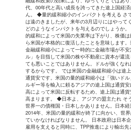
融緩和政策の効果により、ゆっくりとではあり
代、00年代と高い成長を誇ってきた途上国経
ん。 ◆量的緩和縮小のインパクトを考える 
は遠のきましたが、来年の3月辺りにはやって
どのようなインパクトを与えるのでしょうか。
的緩和によって米国の失業率は下がり、株価は
ら米国が本格的に復活したことを意味します。
金融緩和縮小によって一時的に金融市場が不安
ル」を目指して米国の株や不動産に資本が還流
ても悪いことではありません。ドルが強くなれ
するからです。 では米国の金融緩和縮小は途
通貨安です。米国の量的緩和縮小は「強いドル
ルギー等を輸入に頼るアジアの途上国は通貨安
高によって米国に反転するため、途上国は通貨
高まります。 ◆日本よ、アジアの盟主たれ 
世界一の債権国・日本しかありません。日本経
2014年、米国の量的緩和が終了に向かい、世
ていかなければなりません。 日本政府は日本
雇用を支えると同時に、TPP推進により輸出