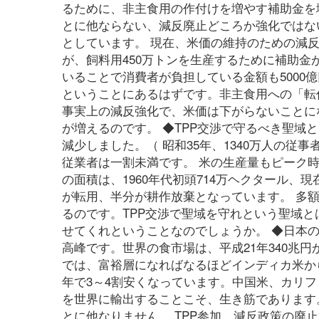
るために、非主食用の作付けを増やす補助金を
とに他ならない、減反廃止どころか強化ではない
としています。 現在、米価の維持のための減反
が、飼料用450万トンを生産するために補助金
いることで消費者が負担している金額も5000
ということにあるはずです。非主食用への「転
事実上の減反強化で、米価は下がらないことに
が増えるのです。 ◆TPP交渉で守るべき聖域
減少しました。（ 昭和35年、1340万人の従事
従業者は一割未満です。 米の生産量もピーク時15
の面積は、1960年代初頭714万ヘクタール、
が転用、半分が耕作放棄となっています。 多
るのです。TPP交渉で聖域を守れという聖域
せてくれということなのでしょうか。 ◆日本
高峰です。世界の食市場は、平成21年340兆円
では、富裕層になればなるほどインディカ米か
年で3～4割安くなっています。中国米、カリフ
を世界に輸出することこそ、生き筋であります
とに他なりません。 TPP参加、減反政策の