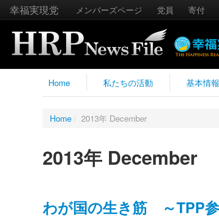
幸福実現党
メンバーズページ
党員
寄付
Home
私たちの活動
基本情
Home
/
2013年 December
2013年 December
わが国の生き筋 ～TP