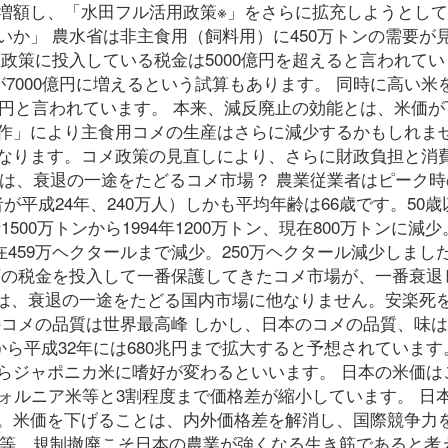
増額し、「水田フル活用政策※」をさらに拡充しようとし
か」 農水省は非主食用（飼料用）に450万トンの需要が
政策に投入している税金は5000億円を超えると言われてい
が7000億円に増えるという試算もあります。 同時に高い米
億円と言われています。 本来、減反廃止の効能とは、米価が
作」により主食用コメの生産はさらに減少するかもしれま
なります。コメ政策の見直しにより、さらに財政負担と消
とは、衰退の一途をたどるコメ市場？ 農業従業者はピーク時の
者が平成24年、240万人）しかも平均年齢は66歳です。50
00万トンから1994年1200万トン、現在800万トンに減少
現在459万ヘクタールまで減少。250万ヘクタール減少しまし
額の税金を投入して一番保護してきたコメ市場が、一番衰退
とは、衰退の一途をたどる国内市場に他なりません。安楽死
のコメの品質は世界最高峰 しかし、日本のコメの品質、味
から平成32年には680兆円まで拡大すると予想されています
らジャポニカ米に嗜好が変わるといいます。 日本の米価はこ
ォルニア米等と3割程度まで価格差が縮小しています。 日
。米価を下げることは、内外価格差を解消し、国際競争力
廃止等、規制撤廃こそ日本の農業が強くなる生き筋であると考