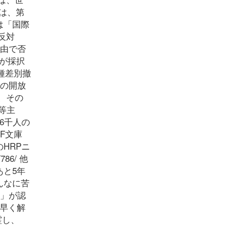
は、第
は「国際
反対
理由で否
」が採択
種差別撤
アの開放
、その
等主
6千人の
F文庫
HRPニ
86/ 他
あと5年
んなに苦
案」が認
早く解
霊し、