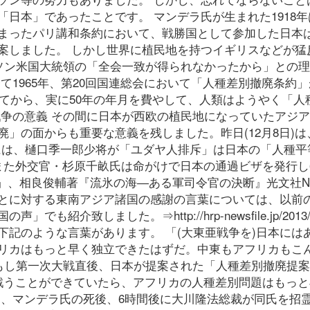
日本」であったことです。 マンデラ氏が生まれた1918年
まったパリ講和条約において、戦勝国として参加した日本
案しました。 しかし世界に植民地を持つイギリスなどが猛
ルソン米国大統領の「全会一致が得られなかったから」との
て1965年、第20回国連総会において「人種差別撤廃条約
してから、実に50年の年月を費やして、人類はようやく「人
戦争の意義 その間に日本が西欧の植民地になっていたアジ
」の面からも重要な意義を残しました。昨日(12月8日)は
中には、樋口季一郎少将が「ユダヤ人排斥」は日本の「人種平
また外交官・杉原千畝氏は命がけで日本の通過ビザを発行し
」、相良俊輔著『流氷の海―ある軍司令官の決断』光文社N
とに対する東南アジア諸国の感謝の言葉については、以前の
致しました。⇒http://hrp-newsfile.jp/2013/7
記のような言葉があります。 「(大東亜戦争を)日本には
リカはもっと早く独立できたはずだ。中東もアフリカもこ
 もし第一次大戦直後、日本が提案された「人種差別撤廃提
戦うことができていたら、アフリカの人種差別問題はもっと
は、マンデラ氏の死後、6時間後に大川隆法総裁が同氏を招