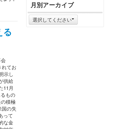
月別アーカイブ
選択してください
える
事会
されてお
明示し
が供給
11月
あるもの
長の積極
米国の失
あって
的な金