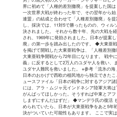
界に初めて「人種的差別撤廃」を提案した国は「
一次世界大戦が終わった年で、その翌年から始
連盟」の結成と合わせて「人種差別撤廃」を提
し、採決では、11対5で勝ったものの、ウィ
決されました。 それから数十年、先の大戦を経
され、1969年に発効されました。日本が提案
廃」の第一歩を踏み出したのです。 ◆大東亜
を掲げて開戦した大東亜戦争は、「人種差別撤廃
大東亜戦争開戦から72年目になります。 戦
義」に反するとして2万人のユダヤ人を救い、
ユダヤ人難民を救いました。 ※参考「流氷の海
日本のおかげで西欧の植民地から独立できたこ
ュースファイル「日本の戦争に対するアジア諸国の声」でも紹介
には、アラ・ムジャ元インドネシア陸軍大将は下
がんばってほしかった。そうすれば中東とアフ
しまずにすんだはずだ」 ◆マンデラ氏の復活
められていたら、日本が大東亜戦争をあと5年
決がついていた可能性もあります。 ここで実