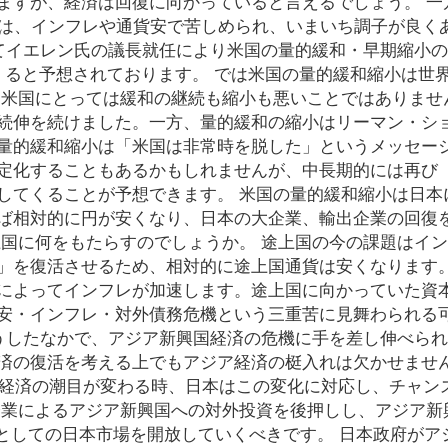
ますが、経済は回復に向かっていると言えるでしょう。 一方
済は、インフレや通貨安で苦しめられ、いまいち調子が良く
さてイエレン氏の議長就任により米国の量的緩和・早期縮小
くると予想されております。 では米国の量的緩和縮小は世
 米国にとっては緩和の継続も縮小も悪いことではありませ
続伸を続けました。一方、量的緩和の縮小はリーマン・シ
量的緩和縮小は「米国は非常時を脱した」というメッセー
定化することもあるかもしれませんが、中長期的には再び
してくることが予想できます。 米国の量的緩和縮小は日本
ば相対的に円が安くなり、日本の大企業、輸出企業の回復
上国に何をもたらすのでしょうか。 途上国の今の課題はイ
」を復活させるため、相対的に途上国通貨は安くなります。
によってインフレが加速します。途上国に向かっていた資
安・インフレ・対外債務危機という三重苦に見舞わられる
そうしたなかで、アジア新興国経済の危機に手を差し伸べら
済の復活を考える上でもアジア経済の梃入れは欠かせませ
界経済の潮目が変わる時、日本はこの変化に対応し、チャン
企業によるアジア新興国への対外投資を後押しし、アジア新
先としての日本市場を開放していくべきです。 日本政府がア