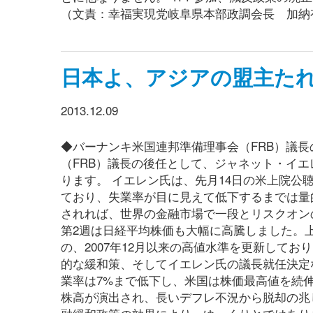
（文責：幸福実現党岐阜県本部政調会長 加納
日本よ、アジアの盟主たれ
2013.12.09
◆バーナンキ米国連邦準備理事会（FRB）議長
（FRB）議長の後任として、ジャネット・イ
ります。 イエレン氏は、先月14日の米上院
ており、失業率が目に見えて低下するまでは量
されれば、世界の金融市場で一段とリスクオン
第2週は日経平均株価も大幅に高騰しました。上
の、2007年12月以来の高値水準を更新してお
的な緩和策、そしてイエレン氏の議長就任決定
業率は7%まで低下し、米国は株価最高値を続
株高が演出され、長いデフレ不況から脱却の兆