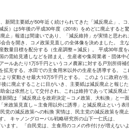
秋、新聞主要紙が50年近く続けられてきた「減反廃止」、コ
反）は5年後の平成30年度（2018）をめどに廃止すると
反廃止」報道は間違いであり、「減反維持」が実情と思われ
本部会合を開き、コメ政策見直しの全体像を決めました。 主
生産数量目標を配分する（生産調整＝減反）。 平成30年度を
国の需給見通しなどを踏まえ、生産者や集荷業者・団体中
0アールあたり1万5千円というコメ農家に対する戸別所得補
金を拡充する。水田での主食用米以外の生産を誘導する。 こ
により変動させ最大10万5千円とする。 このように政府が
年後に廃止することに目がいき、主要紙は減反廃止と報じた
補助金は依然として交付され、これは維持であって減反廃止
の産経新聞は「減反廃止を政府決定～コメ政策、大転換」と一
「米政策見直し～主食用以外に誘導」と減反廃止という表
自民党の減反政策への転換 実情は、民主党の減反政策を廃
す。 キャノングローバル戦略研究所の山下一仁氏は、
に指摘しています。 「自民党は、主食用のコメの作付けが増えない