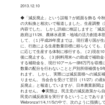
2013.12.10
◆「減反廃止」という誤報？が紙面を飾る 今
の大転換と相次いで報道しました。生産調整（減
内容でした。 しかし詳細に検証しますと「減
政府は11/26、農林水産業・地域の活力創造
して、 (１)平成29年度までは、現行通り国が
に、行政による生産数量目標に頼らなくても、
に応じて生産する体制に移行する。 (２)現在1
後に廃止する。 (３)飼料用米への助成で補助
する補助金を、現行10アール一律8万円を収穫
数量の配分を行わないことと戸別所得補償を5
れます。 しかし、実際には減反面積への減反
りません。 当会合を受けて翌日（11/27）
反廃止」と報道していますが、日本農業新聞は
れません。 ◆実態は、民主党の減反政策から
民党の減反政策を実行するということでありま
Webronza11/4,11/5の中で、次のよう