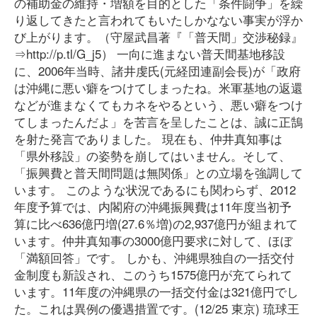
の補助金の維持・増額を目的とした「条件闘争」を繰
り返してきたと言われてもいたしかなない事実が浮か
び上がります。（守屋武昌著『「普天間」交渉秘録』
⇒http://p.tl/G_j5） 一向に進まない普天間基地移設
に、2006年当時、諸井虔氏(元経団連副会長)が「政府
は沖縄に悪い癖をつけてしまったね。米軍基地の返還
などが進まなくてもカネをやるという、悪い癖をつけ
てしまったんだよ」を苦言を呈したことは、誠に正鵠
を射た発言でありました。 現在も、仲井真知事は
「県外移設」の姿勢を崩してはいません。そして、
「振興費と普天間問題は無関係」との立場を強調して
います。 このような状況であるにも関わらず、2012
年度予算では、内閣府の沖縄振興費は11年度当初予
算に比べ636億円増(27.6％増)の2,937億円が組まれて
います。仲井真知事の3000億円要求に対して、ほぼ
「満額回答」です。 しかも、沖縄県独自の一括交付
金制度も新設され、このうち1575億円が充てられて
います。11年度の沖縄県の一括交付金は321億円でし
た。これは異例の優遇措置です。(12/25 東京) 琉球王