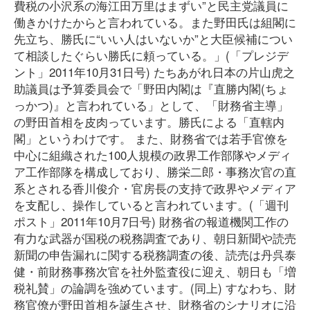
費税の小沢系の海江田万里はまずい”と民主党議員に
働きかけたからと言われている。また野田氏は組閣に
先立ち、勝氏に“いい人はいないか”と大臣候補につい
て相談したぐらい勝氏に頼っている。」(「プレジデ
ント」2011年10月31日号) たちあがれ日本の片山虎之
助議員は予算委員会で「野田内閣は『直勝内閣(ちょ
っかつ)』と言われている」として、「財務省主導」
の野田首相を皮肉っています。勝氏による「直轄内
閣」というわけです。 また、財務省では若手官僚を
中心に組織された100人規模の政界工作部隊やメディ
ア工作部隊を構成しており、勝栄二郎・事務次官の直
系とされる香川俊介・官房長の支持で政界やメディア
を支配し、操作していると言われています。(「週刊
ポスト」2011年10月7日号) 財務省の報道機関工作の
有力な武器が国税の税務調査であり、朝日新聞や読売
新聞の申告漏れに関する税務調査の後、読売は丹呉泰
健・前財務事務次官を社外監査役に迎え、朝日も「増
税礼賛」の論調を強めています。(同上) すなわち、財
務官僚が野田首相を誕生させ、財務省のシナリオに沿