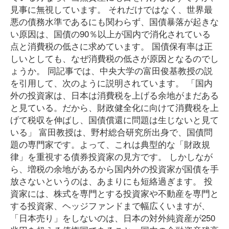
見事に無視しています。 それだけではなく、世界最
悪の債務水準であるにも関わらず、国債暴落が起きな
い原因は、国債の90％以上が国内で消化されている
点と消費税の低さに求めています。 国債保有率は正
しいとしても、なぜ消費税の低さが原因となるのでし
ょうか。 同記事では、中央大学の富田俊基教授の説
を引用して、次のように説明されています。 「国内
外の投資家は、日本は消費税を上げる余地がまだある
と見ている。だから、財政健全化に向けて消費税を上
げて税収を伸ばし、国債償還に問題は生じないと見て
いる」 富田教授は、野村総合研究所出身で、国債問
題の専門家です。よって、これは典型的な「財政規
律」を重視する債券投資家の見方です。 しかしなが
ら、増税の余地があるから国内外の投資家が国債を手
放さないというのは、あまりにも短絡過ぎます。 投
資家には、株式を専門とする投資家や不動産を専門と
する投資家、ヘッジファンドまで幅広くいますが、
「日本売り」をしないのは、日本の対外純資産が250