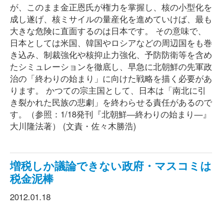
が、このまま金正恩氏が権力を掌握し、核の小型化を
成し遂げ、核ミサイルの量産化を進めていけば、最も
大きな危険に直面するのは日本です。 その意味で、
日本としては米国、韓国やロシアなどの周辺国をも巻
き込み、制裁強化や核抑止力強化、予防防衛等を含め
たシミュレーションを徹底し、早急に北朝鮮の先軍政
治の「終わりの始まり」に向けた戦略を描く必要があ
ります。 かつての宗主国として、日本は「南北に引
き裂かれた民族の悲劇」を終わらせる責任があるので
す。（参照：1/18発刊『北朝鮮―終わりの始まり―』
大川隆法著） (文責・佐々木勝浩)
増税しか議論できない政府・マスコミは
税金泥棒
2012.01.18