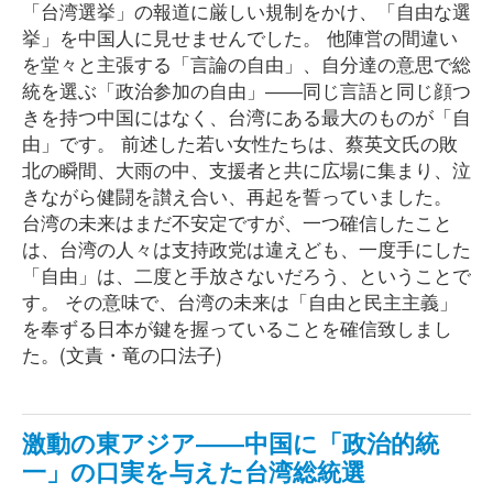
「台湾選挙」の報道に厳しい規制をかけ、「自由な選
挙」を中国人に見せませんでした。 他陣営の間違い
を堂々と主張する「言論の自由」、自分達の意思で総
統を選ぶ「政治参加の自由」――同じ言語と同じ顔つ
きを持つ中国にはなく、台湾にある最大のものが「自
由」です。 前述した若い女性たちは、蔡英文氏の敗
北の瞬間、大雨の中、支援者と共に広場に集まり、泣
きながら健闘を讃え合い、再起を誓っていました。
台湾の未来はまだ不安定ですが、一つ確信したこと
は、台湾の人々は支持政党は違えども、一度手にした
「自由」は、二度と手放さないだろう、ということで
す。 その意味で、台湾の未来は「自由と民主主義」
を奉ずる日本が鍵を握っていることを確信致しまし
た。(文責・竜の口法子)
激動の東アジア――中国に「政治的統
一」の口実を与えた台湾総統選