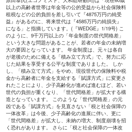
以上の高齢者世帯は年金等の公的受益から社会保険料
租税などの公的負担を差し引いて『4875万円の純受
益』があるのに、将来世代は『4585万円の純損失』
になる」と指摘しています。(『WEDGE』1/19号) こ
のように、9千万円以上の「年金制度の世代間格差」
という大きな問題があることが、若者の年金の未納増
大の要因となっています。 年金制度は、元々は各自
が老後のために備える「積み立て方式」で、努力に応
じた結果を享受する公平な制度でありました。 しか
し、「積み立て方式」をやめ、現役世代の保険料や税
金から高齢者に年金を支給する「賦課方式」に変更さ
れたことにより、少子高齢化が進めば進むほど、若い
世代の負担が重くなり、「世代間格差」が拡大する構
造となっています。 このような「世代間格差」の元
凶である「賦課方式」を見直さない「税と社会保障の
一体改革」は今後、少子高齢化の進展に伴い、更に
「世代間格差」が拡大し、未納の増大、制度崩壊を招
く恐れがあります。 さらに「税と社会保障の一体改