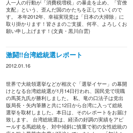
人一人の行動が「消費税増税」の暴走を止め、「官僚
支配」という、歪んだ国のかたちを正していくので
す。 本年2012年、幸福実現党は「日本の大掃除」に
取り掛かります！皆さまのご支援、何卒、よろしくお
願い申し上げます！(文責・黒川白雲)
激闘!!台湾総統選レポート
2012.01.16
世界で大統領選挙などが相次ぐ「選挙イヤー」の幕開
けとなる台湾総統選が1月14日行われ、国民党で現職
の馬英九氏が勝利しました。 私、竜の口法子は党出
版局長・矢内筆勝と共に12日から台湾に入って総統
選挙を取材しました。本日は、そのレポートをお届け
致します。 台湾総統選は、経済の好調の実績をアピ
ールする馬総統を、対中傾斜に慎重で初の女性総統の