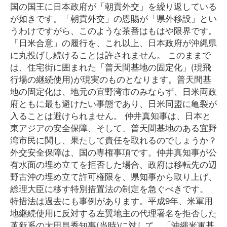
国の国王に日本政府が「朝貢外交」を繰り返している
が如きです。「朝貢外交」の恩賜が「県外移設」とい
うわけですがら、このような茶番はもはや限界です。
「日米合意」の履行を、これ以上、日本政府が沖縄県
に丸投げし続けることは許されません。 このままで
は、住宅街に囲まれた「普天間基地の固定化」(現飛
行場の継続使用)が現実のものとなります。普天間基
地の固定化は、地元の宜野湾市のみならず、日米両政
府ともに最も避けたい事態であり、日米同盟に亀裂が
入ることは避けられません。 仲井真知事は、日本と
東アジアの安全保障、そして、普天間基地のある宜野
湾市民に関し、果たして責任を取れるのでしょうか？
外交安全保障は、国の専権事項です。仲井真知事が公
有水面の埋め立てを拒否した場合、政府は移転先の辺
野古沖の埋め立て許可権限を、県知事から取り上げ、
総理大臣に移す特別措置法の制定を急ぐべきです。
特措法は過去にも事例があります。平成9年、米軍用
地継続使用に反対する左翼地主の代理署名を拒否した
革新系の大田昌秀知事(当時)に対して、「沖縄米軍基