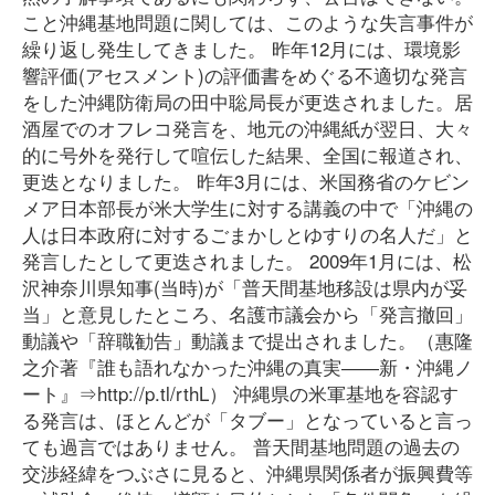
こと沖縄基地問題に関しては、このような失言事件が
繰り返し発生してきました。 昨年12月には、環境影
響評価(アセスメント)の評価書をめぐる不適切な発言
をした沖縄防衛局の田中聡局長が更迭されました。居
酒屋でのオフレコ発言を、地元の沖縄紙が翌日、大々
的に号外を発行して喧伝した結果、全国に報道され、
更迭となりました。 昨年3月には、米国務省のケビン
メア日本部長が米大学生に対する講義の中で「沖縄の
人は日本政府に対するごまかしとゆすりの名人だ」と
発言したとして更迭されました。 2009年1月には、松
沢神奈川県知事(当時)が「普天間基地移設は県内が妥
当」と意見したところ、名護市議会から「発言撤回」
動議や「辞職勧告」動議まで提出されました。（惠隆
之介著『誰も語れなかった沖縄の真実――新・沖縄ノ
ート』⇒http://p.tl/rthL） 沖縄県の米軍基地を容認す
る発言は、ほとんどが「タブー」となっていると言っ
ても過言ではありません。 普天間基地問題の過去の
交渉経緯をつぶさに見ると、沖縄県関係者が振興費等