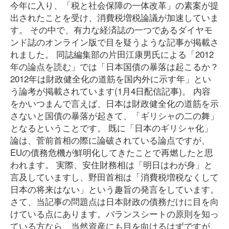
今年に入り、「税と社会保障の一体改革」の素案が提
出されたことを受け、消費税増税論議が加速していま
す。 その中で、有力な経済誌の一つであるダイヤモ
ンド誌のオンライン版で目を疑うような記事が掲載さ
れました。 同誌編集部の片田江康男氏による「2012
年の論点を読む」では「日本国債の暴落は起こるか？
2012年は財政健全化の道筋を国内外に示す年」とい
う論考が掲載されています(1月4日配信記事)。 内容
をかいつまんで言えば、日本は財政健全化の道筋を示
さないと国債の暴落が起きて、「ギリシャの二の舞」
となるということです。 既に「日本のギリシャ化」
論は、菅前首相の際に論破されている論点ですが、
EUの債務危機が鮮明化してきたことで再燃したと思
われます。 実際、安住財務相は「明日はわが身」と
言及していますし、野田首相は「消費税増税なくして
日本の将来はない」という趣旨の発言をしています。
さて、当記事の問題点は日本財政の債務だけに目を向
けている点にあります。バランスシートの原則を知っ
ている方なら、当然資産にも目を向けるはずですが、