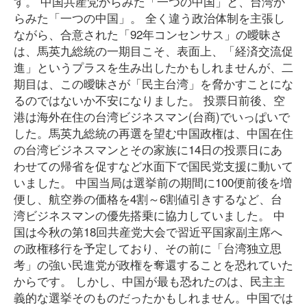
す。 中国共産党からみた「一つの中国」と、台湾か
らみた「一つの中国」。 全く違う政治体制を主張し
ながら、合意された「92年コンセンサス」の曖昧さ
は、馬英九総統の一期目こそ、表面上、「経済交流促
進」というプラスを生み出したかもしれませんが、二
期目は、この曖昧さが「民主台湾」を脅かすことにな
るのではないか不安になりました。 投票日前後、空
港は海外在住の台湾ビジネスマン(台商)でいっぱいで
した。馬英九総統の再選を望む中国政権は、中国在住
の台湾ビジネスマンとその家族に14日の投票日にあ
わせての帰省を促すなど水面下で国民党支援に動いて
いました。 中国当局は選挙前の期間に100便前後を増
便し、航空券の価格を4割～6割値引きするなど、台
湾ビジネスマンの優先搭乗に協力していました。 中
国は今秋の第18回共産党大会で習近平国家副主席へ
の政権移行を予定しており、その前に「台湾独立思
考」の強い民進党が政権を奪還することを恐れていた
からです。 しかし、中国が最も恐れたのは、民主主
義的な選挙そのものだったかもしれません。中国では