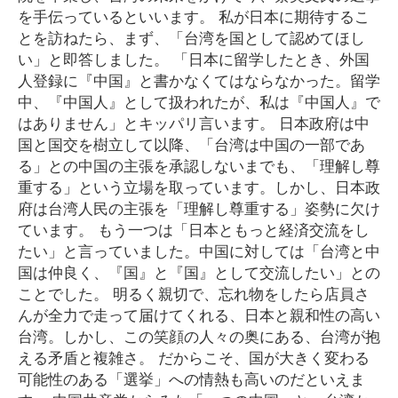
を手伝っているといいます。 私が日本に期待するこ
とを訪ねたら、まず、「台湾を国として認めてほし
い」と即答しました。 「日本に留学したとき、外国
人登録に『中国』と書かなくてはならなかった。留学
中、『中国人』として扱われたが、私は『中国人』で
はありません」とキッパリ言います。 日本政府は中
国と国交を樹立して以降、「台湾は中国の一部であ
る」との中国の主張を承認しないまでも、「理解し尊
重する」という立場を取っています。しかし、日本政
府は台湾人民の主張を「理解し尊重する」姿勢に欠け
ています。 もう一つは「日本ともっと経済交流をし
たい」と言っていました。中国に対しては「台湾と中
国は仲良く、『国』と『国』として交流したい」との
ことでした。 明るく親切で、忘れ物をしたら店員さ
んが全力で走って届けてくれる、日本と親和性の高い
台湾。しかし、この笑顔の人々の奥にある、台湾が抱
える矛盾と複雑さ。 だからこそ、国が大きく変わる
可能性のある「選挙」への情熱も高いのだといえま