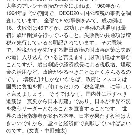
大学のアレシナ教授の研究によれば、1960年から
1994年までの期間で、OECD20ヶ国の増税の事例を調
査しています。 全部で62の事例をみて、成功例は
16、失敗例は46ですが、成功した事例の共通項は最
初に歳出削減を行っていること。失敗例の共通項は増
税が先行していると明記されています。 その意味
で、増税だけが先行する野田政権の財政再建策は失敗
の道に入り込んでいると言えます。財政再建は大事な
ことですが、歳出削減や経済成長による税収増、埋蔵
金の活用など、政府がやるべきことはたくさんあるの
です。 増税だけしかないならば、政府とマスコミは
国民に負担を押し付けるだけの「税金泥棒」に等しい
と言えましょう。 そうではなく、国内外に示すべき
道筋は「震災から日本再建」であり、日本が世界不況
を救うリーダーとなることを宣言することです。 世
界の政治指導者が変わる本年、日本が果たす役割は大
きいのですから、堂々と経済面で貢献していけばよい
のです。(文責・中野雄太)