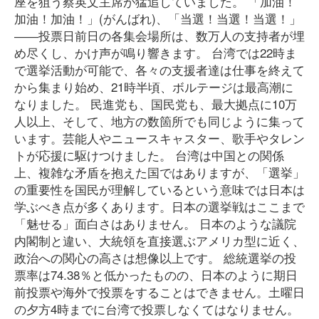
座を狙う蔡英文主席が猛追していました。 「加油！
加油！加油！」(がんばれ)、「当選！当選！当選！」
――投票日前日の各集会場所は、数万人の支持者が埋
め尽くし、かけ声が鳴り響きます。 台湾では22時ま
で選挙活動が可能で、各々の支援者達は仕事を終えて
から集まり始め、21時半頃、ボルテージは最高潮に
なりました。 民進党も、国民党も、最大拠点に10万
人以上、そして、地方の数箇所でも同じように集って
います。芸能人やニュースキャスター、歌手やタレン
トが応援に駆けつけました。 台湾は中国との関係
上、複雑な矛盾を抱えた国ではありますが、「選挙」
の重要性を国民が理解しているという意味では日本は
学ぶべき点が多くあります。日本の選挙戦はここまで
「魅せる」面白さはありません。 日本のような議院
内閣制と違い、大統領を直接選ぶアメリカ型に近く、
政治への関心の高さは想像以上です。 総統選挙の投
票率は74.38％と低かったものの、日本のように期日
前投票や海外で投票をすることはできません。土曜日
の夕方4時までに台湾で投票しなくてはなりません。