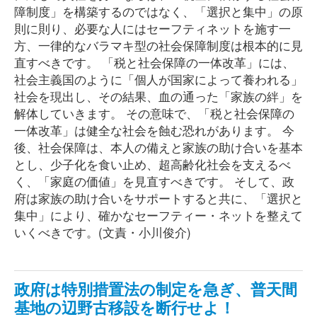
障制度」を構築するのではなく、「選択と集中」の原
則に則り、必要な人にはセーフティネットを施す一
方、一律的なバラマキ型の社会保障制度は根本的に見
直すべきです。 「税と社会保障の一体改革」には、
社会主義国のように「個人が国家によって養われる」
社会を現出し、その結果、血の通った「家族の絆」を
解体していきます。 その意味で、「税と社会保障の
一体改革」は健全な社会を蝕む恐れがあります。 今
後、社会保障は、本人の備えと家族の助け合いを基本
とし、少子化を食い止め、超高齢化社会を支えるべ
く、「家庭の価値」を見直すべきです。 そして、政
府は家族の助け合いをサポートすると共に、「選択と
集中」により、確かなセーフティー・ネットを整えて
いくべきです。(文責・小川俊介)
政府は特別措置法の制定を急ぎ、普天間
基地の辺野古移設を断行せよ！