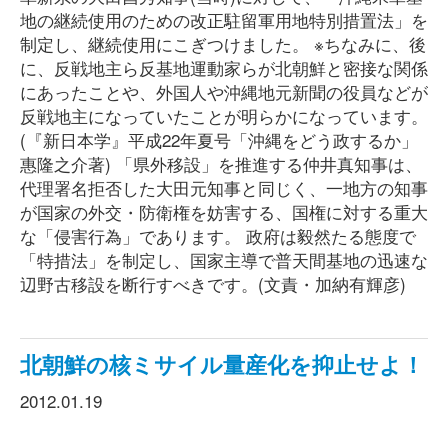
地の継続使用のための改正駐留軍用地特別措置法」を
制定し、継続使用にこぎつけました。 ※ちなみに、後
に、反戦地主ら反基地運動家らが北朝鮮と密接な関係
にあったことや、外国人や沖縄地元新聞の役員などが
反戦地主になっていたことが明らかになっています。
(『新日本学』平成22年夏号「沖縄をどう政するか」
惠隆之介著) 「県外移設」を推進する仲井真知事は、
代理署名拒否した大田元知事と同じく、一地方の知事
が国家の外交・防衛権を妨害する、国権に対する重大
な「侵害行為」であります。 政府は毅然たる態度で
「特措法」を制定し、国家主導で普天間基地の迅速な
辺野古移設を断行すべきです。(文責・加納有輝彦)
北朝鮮の核ミサイル量産化を抑止せよ！
2012.01.19