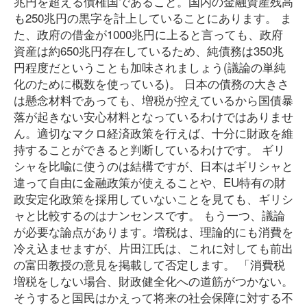
兆円を超える債権国であること。国内の金融資産残高
も250兆円の黒字を計上していることにあります。 ま
た、政府の借金が1000兆円に上ると言っても、政府
資産は約650兆円存在しているため、純債務は350兆
円程度だということも加味されましょう(議論の単純
化のために概数を使っている)。 日本の債務の大きさ
は懸念材料であっても、増税が控えているから国債暴
落が起きない安心材料となっているわけではありませ
ん。適切なマクロ経済政策を行えば、十分に財政を維
持することができると判断しているわけです。 ギリ
シャを比喩に使うのは結構ですが、日本はギリシャと
違って自由に金融政策が使えることや、EU特有の財
政安定化政策を採用していないことを見ても、ギリシ
ャと比較するのはナンセンスです。 もう一つ、議論
が必要な論点があります。増税は、理論的にも消費を
冷え込ませますが、片田江氏は、これに対しても前出
の富田教授の意見を掲載して否定します。 「消費税
増税をしない場合、財政健全化への道筋がつかない。
そうすると国民はかえって将来の社会保障に対する不