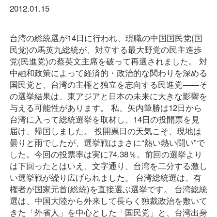
2012.01.15
台湾の総統選が14日に行われ、現職の中国国民党(国
民党)の馬英九総統が、対立する最大野党の民主進歩
党(民進党)の蔡英文主席を破って再選されました。 対
中融和政策によって経済的・政治的な関わりを深める
国民党と、台湾の主権と独立を志向する民進党――そ
の選挙結果は、東アジアと日本の未来に大きな影響を
与える可能性があります。 私、矢内筆勝は12日から
台湾に入って総統選挙を取材し、14日の投開票を見
届け、帰国しました。 投開票日の天気こそ、現地は
曇りと雨でしたが、選挙戦はまさに“熱い熱い闘い”で
した。今回の投票率は実に74.38％。前回の選挙より
は下回ったとはいえ、文字通り、台湾を二分する激し
い選挙戦が繰り広げられました。 台湾総統選は、有
権者が国家元首(総統)を直接選ぶ選挙です。 台湾総統
選は、中国大陸から外来して長らく独裁政治を敷いて
きた「外省人」を中心とした「国民党」と、台湾出身