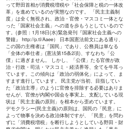
って野田首相が消費税増税や「社会保障と税の一体改
革」を進めているのが実態なのです。 「民主主義制
度」は全く無視され、政治・官僚・マスコミ一体とな
った「国家社会主義」への道を歩もうとしているので
す。(参照：1月18日(水)緊急発刊『国家社会主義への
警鐘』 http://p.tl/Aaee） 日本国憲法前文にある通り、
この国の主権者は「国民」であり、公務員は単なる
「全体の奉仕者」(憲法第15条2項)、すなわち「公
僕」に過ぎません。 しかし、「公僕」たる官僚が政
治・行政・司法・マスコミ・経済界等、全てを牛耳っ
ています。この傾向は「政治の弱体化」によって、ま
すます進行しています。 民主党が当初、目指してい
た「政治主導」のように官僚を排除する必要はありま
せんが、官僚が内閣や国会を事実上、支配している現
状は「民主主義の原則」を根本から歪めています。
デモクラシー(民主主義)の原則は、国民の「民意」に
よって物事を決める政治体制ですが、「民意」を問わ
ずに「消費税増税」を断行しようとしている野田・財
務省内閣は、明らかに民主主義から逸脱した「暴走」