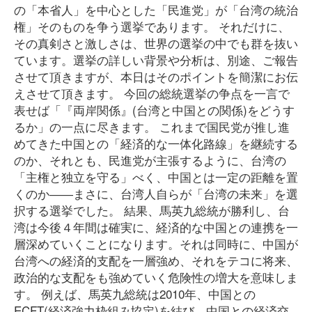
の「本省人」を中心とした「民進党」が「台湾の統治
権」そのものを争う選挙であります。 それだけに、
その真剣さと激しさは、世界の選挙の中でも群を抜い
ています。選挙の詳しい背景や分析は、別途、ご報告
させて頂きますが、本日はそのポイントを簡潔にお伝
えさせて頂きます。 今回の総統選挙の争点を一言で
表せば「『両岸関係』(台湾と中国との関係)をどうす
るか」の一点に尽きます。 これまで国民党が推し進
めてきた中国との「経済的な一体化路線」を継続する
のか、それとも、民進党が主張するように、台湾の
「主権と独立を守る」べく、中国とは一定の距離を置
くのか――まさに、台湾人自らが「台湾の未来」を選
択する選挙でした。 結果、馬英九総統が勝利し、台
湾は今後４年間は確実に、経済的な中国との連携を一
層深めていくことになります。それは同時に、中国が
台湾への経済的支配を一層強め、それをテコに将来、
政治的な支配をも強めていく危険性の増大を意味しま
す。 例えば、馬英九総統は2010年、中国との
ECFT(経済強力枠組み協定)を結び、中国との経済交