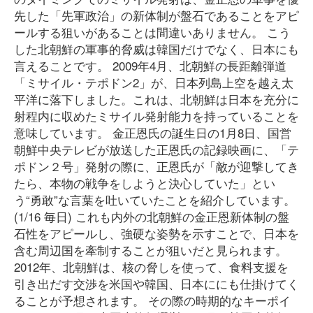
先した「先軍政治」の新体制が盤石であることをアピ
ールする狙いがあることは間違いありません。 こう
した北朝鮮の軍事的脅威は韓国だけでなく、日本にも
言えることです。 2009年4月、北朝鮮の長距離弾道
「ミサイル・テポドン2」が、日本列島上空を越え太
平洋に落下しました。これは、北朝鮮は日本を充分に
射程内に収めたミサイル発射能力を持っていることを
意味しています。 金正恩氏の誕生日の1月8日、国営
朝鮮中央テレビが放送した正恩氏の記録映画に、「テ
ポドン２号」発射の際に、正恩氏が「敵が迎撃してき
たら、本物の戦争をしようと決心していた」とい
う“勇敢”な言葉を吐いていたことを紹介しています。
(1/16 毎日) これも内外の北朝鮮の金正恩新体制の盤
石性をアピールし、強硬な姿勢を示すことで、日本を
含む周辺国を牽制することが狙いだと見られます。
2012年、北朝鮮は、核の脅しを使って、食料支援を
引き出だす交渉を米国や韓国、日本ににも仕掛けてく
ることが予想されます。 その際の時期的なキーポイ