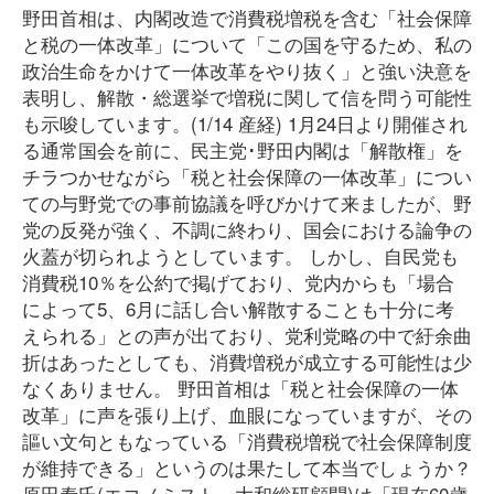
野田首相は、内閣改造で消費税増税を含む「社会保障
と税の一体改革」について「この国を守るため、私の
政治生命をかけて一体改革をやり抜く」と強い決意を
表明し、解散・総選挙で増税に関して信を問う可能性
も示唆しています。(1/14 産経) 1月24日より開催され
る通常国会を前に、民主党･野田内閣は「解散権」を
チラつかせながら「税と社会保障の一体改革」につい
ての与野党での事前協議を呼びかけて来ましたが、野
党の反発が強く、不調に終わり、国会における論争の
火蓋が切られようとしています。 しかし、自民党も
消費税10％を公約で掲げており、党内からも「場合
によって5、6月に話し合い解散することも十分に考
えられる」との声が出ており、党利党略の中で紆余曲
折はあったとしても、消費増税が成立する可能性は少
なくありません。 野田首相は「税と社会保障の一体
改革」に声を張り上げ、血眼になっていますが、その
謳い文句ともなっている「消費税増税で社会保障制度
が維持できる」というのは果たして本当でしょうか？
原田泰氏(エコノミスト、大和総研顧問)は「現在60歳