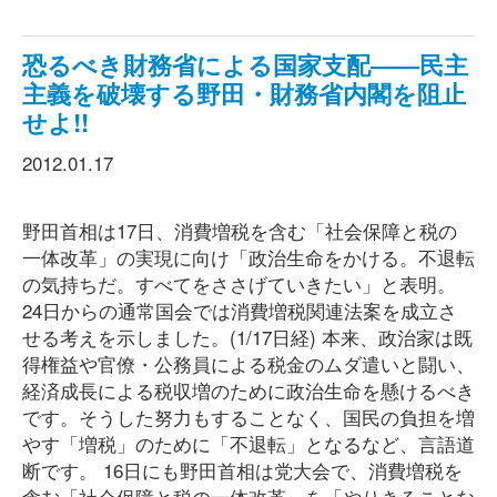
恐るべき財務省による国家支配――民主
主義を破壊する野田・財務省内閣を阻止
せよ!!
2012.01.17
野田首相は17日、消費増税を含む「社会保障と税の
一体改革」の実現に向け「政治生命をかける。不退転
の気持ちだ。すべてをささげていきたい」と表明。
24日からの通常国会では消費増税関連法案を成立さ
せる考えを示しました。(1/17日経) 本来、政治家は既
得権益や官僚・公務員による税金のムダ遣いと闘い、
経済成長による税収増のために政治生命を懸けるべき
です。そうした努力もすることなく、国民の負担を増
やす「増税」のために「不退転」となるなど、言語道
断です。 16日にも野田首相は党大会で、消費増税を
含む「社会保障と税の一体改革」を「やりきることな