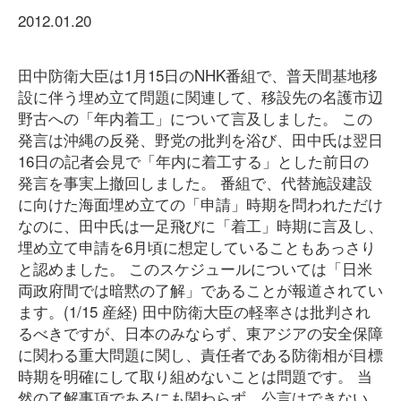
2012.01.20
田中防衛大臣は1月15日のNHK番組で、普天間基地移
設に伴う埋め立て問題に関連して、移設先の名護市辺
野古への「年内着工」について言及しました。 この
発言は沖縄の反発、野党の批判を浴び、田中氏は翌日
16日の記者会見で「年内に着工する」とした前日の
発言を事実上撤回しました。 番組で、代替施設建設
に向けた海面埋め立ての「申請」時期を問われただけ
なのに、田中氏は一足飛びに「着工」時期に言及し、
埋め立て申請を6月頃に想定していることもあっさり
と認めました。 このスケジュールについては「日米
両政府間では暗黙の了解」であることが報道されてい
ます。(1/15 産経) 田中防衛大臣の軽率さは批判され
るべきですが、日本のみならず、東アジアの安全保障
に関わる重大問題に関し、責任者である防衛相が目標
時期を明確にして取り組めないことは問題です。 当
然の了解事項であるにも関わらず、公言はできない。