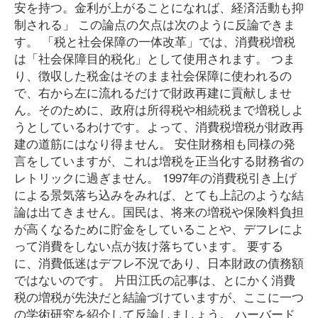
安を持つ。金利が上がることになれば、経済活動も抑
制される」 この論点の欠点は次のように反論できま
す。 「税と社会保障の一体改革」では、消費税増税
は「社会保障目的税化」として使用されます。 つま
り、徴収した税金はそのまま社会保障に使われるの
で、右から左に流れるだけで財政再建に貢献しませ
ん。そのために、政府は所得税や相続税まで増税しよ
うとしているわけです。よって、消費税増税が財政再
建の道筋にはなり得ません。 安住財務相も同様の発
言をしていますが、これは増税を正当化する財務省の
レトリックに過ぎません。 1997年の消費税引き上げ
による景気落ち込みをみれば、とても上記のような結
論は出てきません。国民は、将来の増税や保険料負担
が高くなるために貯金をしていることや、デフレによ
って消費をしない点が抜け落ちています。 要する
に、消費低迷はデフレ不況であり、日本財政の債務額
ではないのです。 片田江氏の記事は、とにかく消費
税の増税が先決だと結論づけていますが、ここに一つ
の学術研究を紹介して反論しましょう。 ハーバード