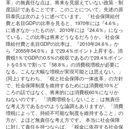
革」の無責任な点は、将来を見据えていない政策・制
度設計であることです。このことについて、先述の原
田泰氏は次のように述べています。 「社会保障給付
費と名目GDPの比率を見ると、1970年には『4.6％』
に過ぎなかったものが、2010年には『24.6％』になっ
ている。この比率は将来どうなるだろうか。 社会保
障給付費と名目GDPの比率は、『2010年24.6％』か
ら『2055年54.0％』まで29.4％ポイント上昇する。消
費税1％でGDPの0.5％の税収であるので29.4％ポイン
トを0.5％で割って『58.8％』の消費税増税が必要に
なる。こんな大幅な増税が実現可能とは思えない。」
(同上) すなわち、「税と社会保障の一体改革」の方針
で、社会保障制度を維持するためには消費税10％ど
ころの話ではなく、将来的には消費税60％になりか
ねないのです。 「消費増税をしないこと」は無責任
な考え方であるかのような論調もありますが、「消費
増税によって、持続不可能な制度を維持すること」の
方が、よほど無責任な考え方です。 本当に社会保障
に対して責任を持つならば、「税金に依存する社会保