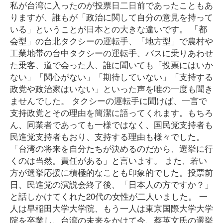
私が台湾に入ったのが投票日二日前であったこともあ
りますが、誰もが「政治に関して自分の意見を持って
いる」ということが日本との大きな違いです。 「都
会型」の台北タクシーの運転手、「地方型」で農村や
工業地帯の台中タクシーの運転手、バスに乗りあわせ
た乗客、道で会った人、誰に聞いても「投票にはいか
ない」「関心がない」「期待していない」「支持する
政党や政治家はいない」といった声を唯の一度も聞き
ませんでした。 タクシーの運転手に聞けば、一言で
支持政党とその理由を簡潔に語ってくれます。もちろ
ん、同業者であっても一様ではなく、国民党支持者も
民進党支持者もおり、支持する理由も様々でした。
「台湾の将来を自分たちが決めるのだから、選挙に行
くのは当然。責任がある」と言います。 また、若い
方が選挙応援に積極的なことも印象的でした。投票前
日、民進党の演説会終了後、「日本人の方ですか？」
と話しかけてくれた20代の女性が二人いました。 一
人は早稲田大学大学院、もう一人は東京国際大学大学
院を卒業し、台湾の未来をかけて今、蔡英文氏の選挙