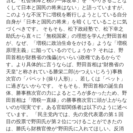
くして日本と国民の将来はない」と語っていますが、
このような不況下に増税を断行しようとしている自分
自身が「日本と国民の将来」を暗くしていることに気
づくべきです。 そもそも、松下政経塾で、松下幸之
助氏から直々に「無税国家」の理想を学んだ野田首相
が、なぜ、「増税に政治生命をかける」ような「増税
原理主義」に陥っているのでしょうか？ それは、野
田首相が財務省の傀儡(かいらい)政権であるからで
す。より具体的に言うならば、野田首相は“財務省の
天皇”と称されている勝栄二郎(かつえいじろう)事務
次官の「パペット(操り人形)」、若しくは「ペット」
に過ぎないからです。 そもそも、野田首相の誕生自
体、勝事務次官の力によるところが多かったため、野
田首相は「増税一直線」の勝事務次官に頭が上がらな
いのが現実です。ある官邸関係者は以下のように述べ
ています。 「民主党内では、先の党代表選の第１回
目の投票で野田氏が第２位につけることができたの
は、勝氏ら財務官僚が“野田氏に入れてほしい。反消