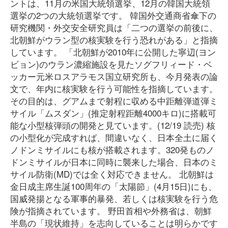
ントは、11月の米国大統領選挙、12月の韓国大統領
選挙の2つの大統領選挙です。 韓国外交通商省傘下の
研究機関・外交安全研究員は「二つの選挙の前後に、
北朝鮮がウラン型の核実験を行う恐れがある」と指摘
しています。 「北朝鮮が2010年に公開した寧辺(ヨン
ビョン)のウラン濃縮施設を見たソグフリィード・ベ
ッカー元米ロスアラモス国立研究所も、今月発表の論
文で、年内に核実験を行う可能性を指摘しています。
その目的は、グアムまで射程に収める中距離弾道弾ミ
サイル「ムスダン」(推定射程距離4000キロ)に搭載可
能な小型核弾頭の開発と見ています。(12/19 読売) 核
の小型化が完成すれば、間違いなく、日本全土に届く
ノドンミサイルにも核が搭載されます。320発ものノ
ドンミサイルが日本に同時に襲来した場合、日本のミ
サイル防衛(MD)では全く対応できません。 北朝鮮は
金日成主席生誕100周年の「太陽節」(4月15日)にも、
国威発揚となる軍事的暴発、若しくは核実験を行う危
険が指摘されています。 野田首相や外務省は、朝鮮
半島の「現状維持」を志向していることは明らかです