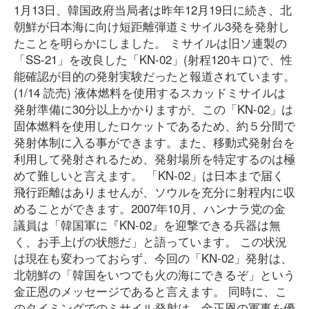
1月13日、韓国政府当局者は昨年12月19日に続き、北
朝鮮が日本海に向け短距離弾道ミサイル3発を発射し
たことを明らかにしました。 ミサイルは旧ソ連製の
「SS-21」を改良した「KN-02」(射程120キロ)で、性
能確認が目的の発射実験だったと報道されています。
(1/14 読売) 液体燃料を使用するスカッドミサイルは
発射準備に30分以上かかりますが、この「KN-02」は
固体燃料を使用したロケットであるため、約５分間で
発射体制に入る事ができます。また、移動式発射台を
利用して発射されるため、発射場所を特定するのは極
めて難しいと言えます。 「KN-02」は日本まで届く
飛行距離はありませんが、ソウルを充分に射程内に収
めることができます。2007年10月、ハンナラ党の金
議員は「韓国軍に『KN-02』を迎撃できる兵器は無
く、お手上げの状態だ」と語っています。 この状況
は現在も変わっておらず、今回の「KN-02」発射は、
北朝鮮の「韓国をいつでも火の海にできるぞ」という
金正恩のメッセージであると言えます。 同時に、こ
のタイミングでのミサイル発射は、金正恩の軍事を優