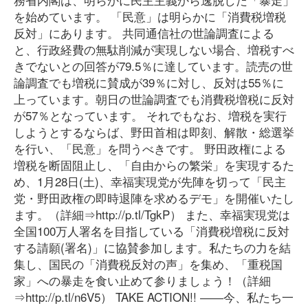
を始めています。 「民意」は明らかに「消費税増税
反対」にあります。 共同通信社の世論調査による
と、行政経費の無駄削減が実現しない場合、増税すべ
きでないとの回答が79.5％に達しています。読売の世
論調査でも増税に賛成が39％に対し、反対は55％に
上っています。朝日の世論調査でも消費税増税に反対
が57％となっています。 それでもなお、増税を実行
しようとするならば、野田首相は即刻、解散・総選挙
を行い、「民意」を問うべきです。 野田政権による
増税を断固阻止し、「自由からの繁栄」を実現するた
め、1月28日(土)、幸福実現党が先陣を切って「民主
党・野田政権の即時退陣を求めるデモ」を開催いたし
ます。（詳細⇒http://p.tl/TgkP） また、幸福実現党は
全国100万人署名を目指している「消費税増税に反対
する請願(署名)」に協賛参加します。私たちの力を結
集し、国民の「消費税反対の声」を集め、「重税国
家」への暴走を食い止めて参りましょう！（詳細
⇒http://p.tl/n6V5） TAKE ACTION!! ――今、私たち一