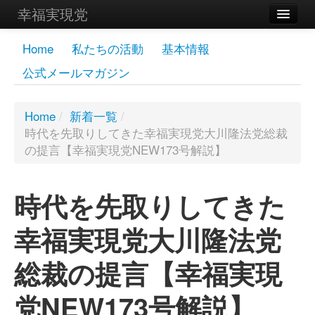
幸福実現党
メンバーズページ
Home
私たちの活動
基本情報
公式メールマガジン
党員
寄付
Home
/
新着一覧
/
時代を先取りしてきた幸福実現党大川隆法党総裁
お問い合わせ
の提言【幸福実現党NEW173号解説】
幸福の科学グループ
時代を先取りしてきた
幸福実現党大川隆法党
総裁の提言【幸福実現
党NEW173号解説】