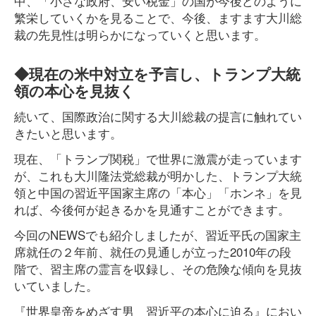
中、「小さな政府、安い税金」の国が今後どのように
繁栄していくかを見ることで、今後、ますます大川総
裁の先見性は明らかになっていくと思います。
◆現在の米中対立を予言し、トランプ大統
領の本心を見抜く
続いて、国際政治に関する大川総裁の提言に触れてい
きたいと思います。
現在、「トランプ関税」で世界に激震が走っています
が、これも大川隆法党総裁が明かした、トランプ大統
領と中国の習近平国家主席の「本心」「ホンネ」を見
れば、今後何が起きるかを見通すことができます。
今回のNEWSでも紹介しましたが、習近平氏の国家主
席就任の２年前、就任の見通しが立った2010年の段
階で、習主席の霊言を収録し、その危険な傾向を見抜
いていました。
『世界皇帝をめざす男 習近平の本心に迫る』におい