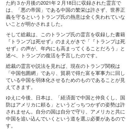
た約３か月後の2021年２月18日に収録された霊言で
は、「悪の帝国」である中国の繁栄は許さず、世界正
義を守るというトランプ氏の熱意は全く失われていな
いことが明かされました。
そして総裁は、このトランプ氏の霊言を収録した書籍
『トランプは死せず』のまえがきで「『トランプは死
せず』の声が、年内にも高まってくることだろう」と
述べ、トランプの復活を予言したのです。
総裁の霊言や説法を見れば、現在のトランプ関税は
「中国包囲網」であり、貿易で得た富を軍事力に回し
ている中国を弱体化させるためのものであることが見
えてきます。
ゆえに今後、日本は、「経済面で中国と仲良くし、国
防はアメリカに頼る」というどっちつかずの姿勢は許
されません。自分の国は自分で守り、アメリカと共に
中国を追い込んでいくという道を選ぶ必要があるので
す。