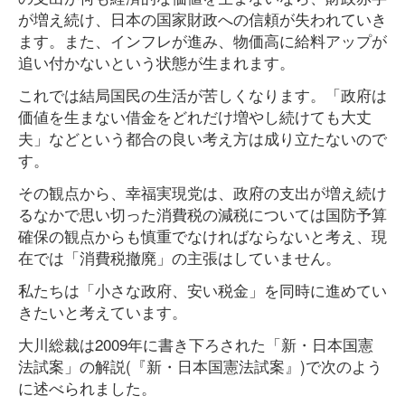
が増え続け、日本の国家財政への信頼が失われていき
ます。また、インフレが進み、物価高に給料アップが
追い付かないという状態が生まれます。
これでは結局国民の生活が苦しくなります。「政府は
価値を生まない借金をどれだけ増やし続けても大丈
夫」などという都合の良い考え方は成り立たないので
す。
その観点から、幸福実現党は、政府の支出が増え続け
るなかで思い切った消費税の減税については国防予算
確保の観点からも慎重でなければならないと考え、現
在では「消費税撤廃」の主張はしていません。
私たちは「小さな政府、安い税金」を同時に進めてい
きたいと考えています。
大川総裁は2009年に書き下ろされた「新・日本国憲
法試案」の解説(『新・日本国憲法試案』)で次のよう
に述べられました。