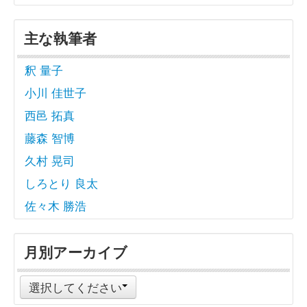
主な執筆者
釈 量子
小川 佳世子
西邑 拓真
藤森 智博
久村 晃司
しろとり 良太
佐々木 勝浩
月別アーカイブ
選択してください