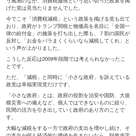
う風潮のなか、消費税撤廃という思い切った政策を掲
げた党は見当たりませんでした。
今でこそ「消費税減税」という政策を掲げる党も出て
おり、政府がトランプ関税と物価高を名目に「全国一
律の給付金」の施策を打ち出した際も、７割の国民が
反対し「お金をバラまくくらいなら減税してくれ」と
いう声が上がりました。
こうした反応は2009年段階では考えられなかったこ
とです。
ただ、「減税」と同時に「小さな政府」を訴えている
政党は幸福実現党だけです。
「小さな政府」とは、政府の役割を治安や国防、大規
模災害への備えなど、個人ではできないものに絞り、
民間の活力を引き出していく政府のあり方のことで
す。
大幅な減税をする一方で政府の支出を増やし続け、そ
の支出が何も経済的な価値を生まないなら、財政赤字