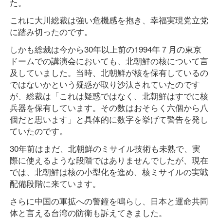
た。
これに大川総裁は強い危機感を抱き、幸福実現党立党
に踏み切ったのです。
しかも総裁は今から30年以上前の1994年７月の東京
ドームでの講演会においても、北朝鮮の核について言
及していました。当時、北朝鮮が核を保有しているの
ではないかという疑惑が取り沙汰されていたのです
が、総裁は「これは疑惑ではなく、北朝鮮はすでに核
兵器を保有しています。その数はおそらく六個から八
個だと思います」と具体的に数字を挙げて警告を発し
ていたのです。
30年前はまだ、北朝鮮のミサイル技術も未熟で、実
際に使えるような段階ではありませんでしたが、現在
では、北朝鮮は核の小型化を進め、核ミサイルの実戦
配備段階に来ています。
さらに中国の軍拡への警鐘を鳴らし、日本と運命共同
体と言える台湾の防衛も訴えてきました。