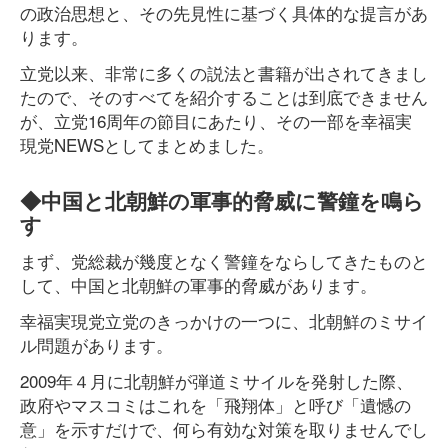
の政治思想と、その先見性に基づく具体的な提言があ
ります。
立党以来、非常に多くの説法と書籍が出されてきまし
たので、そのすべてを紹介することは到底できません
が、立党16周年の節目にあたり、その一部を幸福実
現党NEWSとしてまとめました。
◆中国と北朝鮮の軍事的脅威に警鐘を鳴ら
す
まず、党総裁が幾度となく警鐘をならしてきたものと
して、中国と北朝鮮の軍事的脅威があります。
幸福実現党立党のきっかけの一つに、北朝鮮のミサイ
ル問題があります。
2009年４月に北朝鮮が弾道ミサイルを発射した際、
政府やマスコミはこれを「飛翔体」と呼び「遺憾の
意」を示すだけで、何ら有効な対策を取りませんでし