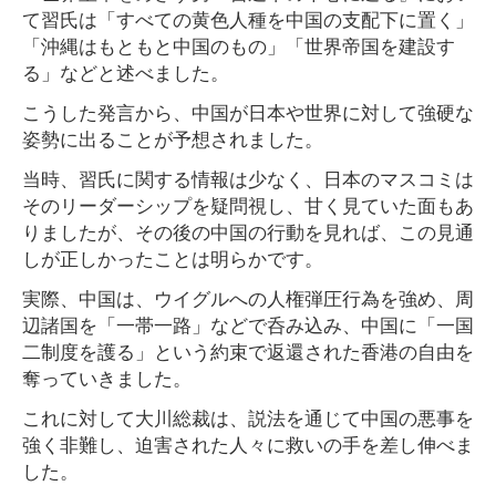
て習氏は「すべての黄色人種を中国の支配下に置く」
「沖縄はもともと中国のもの」「世界帝国を建設す
る」などと述べました。
こうした発言から、中国が日本や世界に対して強硬な
姿勢に出ることが予想されました。
当時、習氏に関する情報は少なく、日本のマスコミは
そのリーダーシップを疑問視し、甘く見ていた面もあ
りましたが、その後の中国の行動を見れば、この見通
しが正しかったことは明らかです。
実際、中国は、ウイグルへの人権弾圧行為を強め、周
辺諸国を「一帯一路」などで呑み込み、中国に「一国
二制度を護る」という約束で返還された香港の自由を
奪っていきました。
これに対して大川総裁は、説法を通じて中国の悪事を
強く非難し、迫害された人々に救いの手を差し伸べま
した。