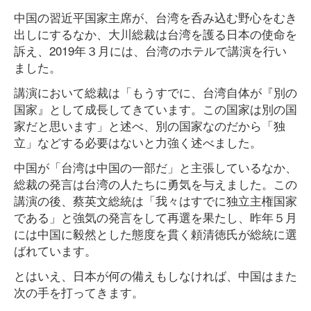
中国の習近平国家主席が、台湾を呑み込む野心をむき
出しにするなか、大川総裁は台湾を護る日本の使命を
訴え、2019年３月には、台湾のホテルで講演を行い
ました。
講演において総裁は「もうすでに、台湾自体が『別の
国家』として成長してきています。この国家は別の国
家だと思います」と述べ、別の国家なのだから「独
立」などする必要はないと力強く述べました。
中国が「台湾は中国の一部だ」と主張しているなか、
総裁の発言は台湾の人たちに勇気を与えました。この
講演の後、蔡英文総統は「我々はすでに独立主権国家
である」と強気の発言をして再選を果たし、昨年５月
には中国に毅然とした態度を貫く頼清徳氏が総統に選
ばれています。
とはいえ、日本が何の備えもしなければ、中国はまた
次の手を打ってきます。