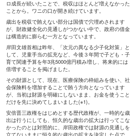
ロ成長が続いたことで、税収はほとんど増えなかった
ことから。ワニの口が開き続けています。
歳出を税収で賄えない部分は国債で穴埋めされます
が、財政健全化の見通しがつかない中で、政府の借金
は構造的に膨らむ一方となっています。
岸田文雄首相は昨年、「次元の異なる少子化対策」と
して、児童手当の拡充など、今後３年間で子ども・子
育て関連予算を年3兆5000億円積み増し、将来的には
倍増することを掲げました。
その財源として、現在、医療保険の枠組みを使い、社
会保険料を増加することで賄う方向となっています
が、当初は財源を明確にしないまま、お金を使うこと
だけを先に決めてしまいました(※1)。
安倍晋三政権をはじめとする歴代政権が、一時的な歳
出は行うにしても、恒久的な歳出の拡大は行ってこな
かったのとは対照的に、岸田政権では財源の見通しを
立てないままに恒久的な歳出の拡大を決定した点で、