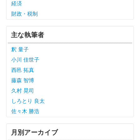
経済
財政・税制
主な執筆者
釈 量子
小川 佳世子
西邑 拓真
藤森 智博
久村 晃司
しろとり 良太
佐々木 勝浩
月別アーカイブ