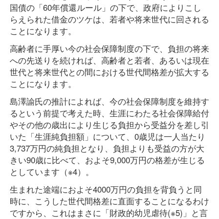
国債の「60年償還ルール」の下で、政府によりこし
らえられた借金のツケは、若者や将来世代に回される
ことになります。
高齢者に手厚い今の社会保障制度の下で、負担の将来
への先送りを続ければ、高齢者と若者、あるいは現在
世代と将来世代との間における世代間格差が拡大する
ことになります。
島澤諭氏の推計によれば、今の社会保障制度を維持す
るという前提で考えた時、生涯にわたる社会保障給付
やその他の歳出により生じる負担から受益分を差し引
いた「生涯純負担額」について、0歳児は一人当たり
3,737万円の純負担となり、負担よりも受益の方が大
きい90歳に比べて、およそ9,000万円の格差が生じる
としています（※4）。
生まれた途端におよそ4000万円の負担を背負うと同
時に、こうした世代間格差に直面することになるわけ
ですから、これはまさに「財政的幼児虐待(※5)」と言