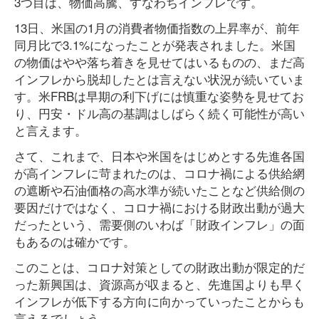
3つ目は、物価高騰、すなわちインフレです。
13日、米国の1月の消費者物価指数の上昇率が、前年
同月比で3.1%になったことが発表されました。米国
の物価はやや落ち着きを見せてはいるものの、まだ高
インフレから脱却したとは言えない状況が続いていま
す。米FRBは早期の利下げには慎重な姿勢を見せてお
り、円安・ドル高の基調はしばらく続く可能性が高い
と言えます。
さて、これまで、日本や米国をはじめとする先進各国
が高インフレに苛まれたのは、コロナ禍による供給網
の遮断や石油価格の高水準が続いたことなど供給側の
要因だけではなく、コロナ禍における財政出動が過大
だったという、需要側のいわば「財政インフレ」の面
もあるのは確かです。
このことは、コロナ対策としての財政出動が限定的だ
った新興国は、資源高が収まると、先進国よりも早く
インフレが低下する方向に向かっていったことからも
言えるでしょう。