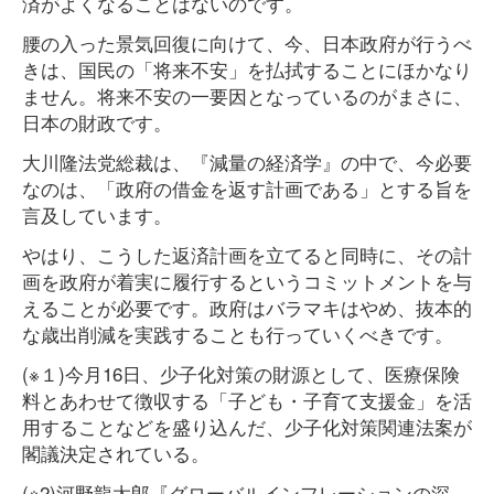
済がよくなることはないのです。
腰の入った景気回復に向けて、今、日本政府が行うべ
きは、国民の「将来不安」を払拭することにほかなり
ません。将来不安の一要因となっているのがまさに、
日本の財政です。
大川隆法党総裁は、『減量の経済学』の中で、今必要
なのは、「政府の借金を返す計画である」とする旨を
言及しています。
やはり、こうした返済計画を立てると同時に、その計
画を政府が着実に履行するというコミットメントを与
えることが必要です。政府はバラマキはやめ、抜本的
な歳出削減を実践することも行っていくべきです。
(※１)今月16日、少子化対策の財源として、医療保険
料とあわせて徴収する「子ども・子育て支援金」を活
用することなどを盛り込んだ、少子化対策関連法案が
閣議決定されている。
(※2)河野龍太郎『グローバルインフレーションの深