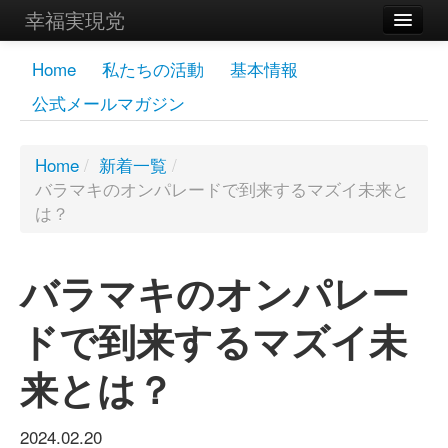
幸福実現党
メンバーズページ
Home
私たちの活動
基本情報
公式メールマガジン
党員
寄付
Home
/
新着一覧
/
バラマキのオンパレードで到来するマズイ未来と
お問い合わせ
は？
幸福の科学グループ
バラマキのオンパレー
ドで到来するマズイ未
来とは？
2024.02.20