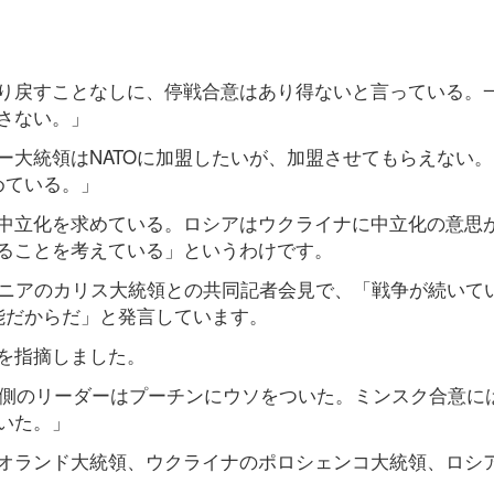
り戻すことなしに、停戦合意はあり得ないと言っている。
さない。」
ー大統領はNATOに加盟したいが、加盟させてもらえない
めている。」
中立化を求めている。ロシアはウクライナに中立化の意思
ることを考えている」というわけです。
トニアのカリス大統領との共同記者会見で、「戦争が続いて
能だからだ」と発言しています。
を指摘しました。
西側のリーダーはプーチンにウソをついた。ミンスク合意に
いた。」
オランド大統領、ウクライナのポロシェンコ大統領、ロシ