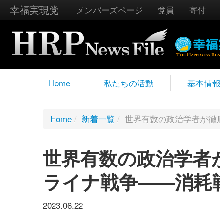
幸福実現党
メンバーズページ
党員
寄付
Home
私たちの活動
基本情
Home
/
新着一覧
/
世界有数の政治学者が徹
世界有数の政治学者
ライナ戦争――消耗
2023.06.22