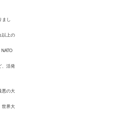
りまし
れ以上の
NATO
ど、活発
最悪の大
、世界大