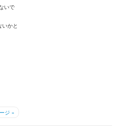
ないで
ないかと
ージ »