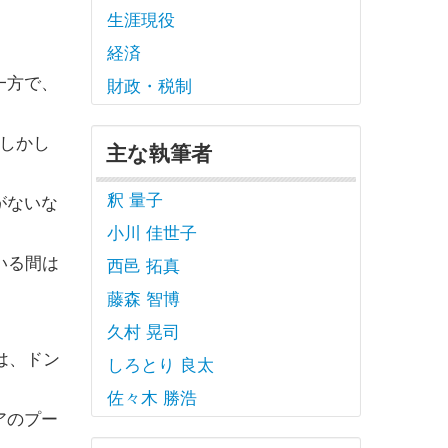
生涯現役
経済
一方で、
財政・税制
。しかし
主な執筆者
釈 量子
がないな
小川 佳世子
いる間は
西邑 拓真
藤森 智博
久村 晃司
は、ドン
しろとり 良太
佐々木 勝浩
アのプー