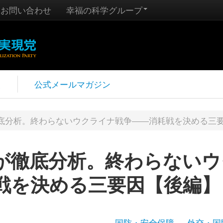
お問い合わせ
幸福の科学グループ
報
公式メールマガジン
底分析。終わらないウクライナ戦争――消耗戦を決める三
が徹底分析。終わらないウ
戦を決める三要因【後編】
国防・安全保障
外交・国