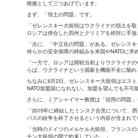
根拠として三つあげています。
まず、「領土の問題」です。
「ゼレンスキー大統領はウクライナの領土を取
ロシアは併合した四州とクリミアを絶対に手放
「次に、「中立化の問題」がある。ゼレンスキ
何らかの安全保障の枠組みを米国やNATOに求
「一方で、ロシアは開戦当初よりウクライナの
らば、ウクライナという国家を機能不全に陥れ
ちなみに6月2日、ゼレンスキー大統領はエス
NATO加盟国になれない。加盟を望んでも不可
さらに、ミアシャイマー教授は「信用の問題」
「2015年に締結したミンスク合意について、
バスの紛争を終了させるという内容が含まれて
「当時のドイツのメルケル大統領、フランスの
チン大統領の間で約束していた。」