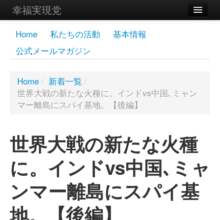
幸福実現党
メンバーズページ
Home
私たちの活動
基本情報
公式メールマガジン
党員
寄付
Home
/
新着一覧
/
世界大戦の新たな火種に。インドvs中国､ミャン
お問い合わせ
マー離島にスパイ基地。【後編】
幸福の科学グループ
世界大戦の新たな火種
に。インドvs中国､ミャ
ンマー離島にスパイ基
地。【後編】