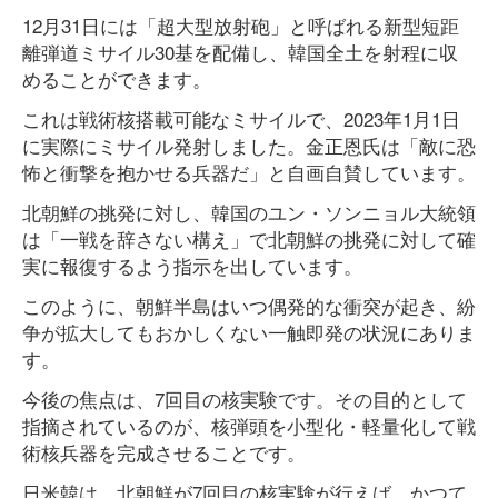
12月31日には「超大型放射砲」と呼ばれる新型短距
離弾道ミサイル30基を配備し、韓国全土を射程に収
めることができます。
これは戦術核搭載可能なミサイルで、2023年1月1日
に実際にミサイル発射しました。金正恩氏は「敵に恐
怖と衝撃を抱かせる兵器だ」と自画自賛しています。
北朝鮮の挑発に対し、韓国のユン・ソンニョル大統領
は「一戦を辞さない構え」で北朝鮮の挑発に対して確
実に報復するよう指示を出しています。
このように、朝鮮半島はいつ偶発的な衝突が起き、紛
争が拡大してもおかしくない一触即発の状況にありま
す。
今後の焦点は、7回目の核実験です。その目的として
指摘されているのが、核弾頭を小型化・軽量化して戦
術核兵器を完成させることです。
日米韓は、北朝鮮が7回目の核実験が行えば、かつて