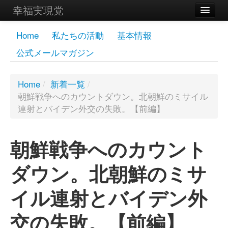
幸福実現党
メンバーズページ
Home
私たちの活動
基本情報
公式メールマガジン
党員
寄付
Home
/
新着一覧
/
朝鮮戦争へのカウントダウン。北朝鮮のミサイル
お問い合わせ
連射とバイデン外交の失敗。【前編】
幸福の科学グループ
朝鮮戦争へのカウント
ダウン。北朝鮮のミサ
イル連射とバイデン外
交の失敗。【前編】