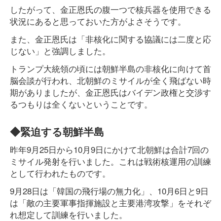
したがって、金正恩氏の腹一つで核兵器を使用できる
状況にあると思っておいた方がよさそうです。
また、金正恩氏は「非核化に関する協議には二度と応
じない」と強調しました。
トランプ大統領の頃には朝鮮半島の非核化に向けて首
脳会談が行われ、北朝鮮のミサイルが全く飛ばない時
期がありましたが、金正恩氏はバイデン政権と交渉す
るつもりは全くないということです。
◆緊迫する朝鮮半島
昨年9月25日から10月9日にかけて北朝鮮は合計7回の
ミサイル発射を行いました。これは戦術核運用の訓練
として行われたものです。
9月28日は「韓国の飛行場の無力化」、10月6日と9日
は「敵の主要軍事指揮施設と主要港湾攻撃」をそれぞ
れ想定して訓練を行いました。