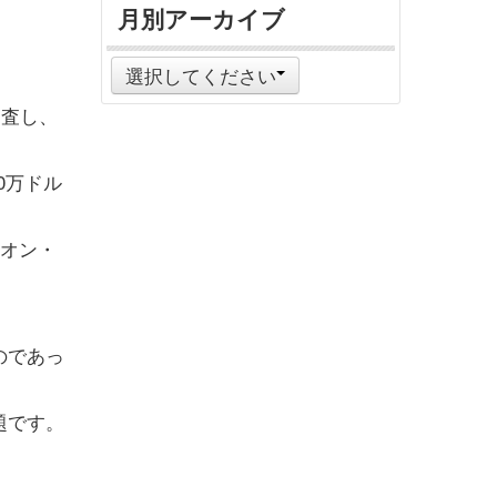
月別アーカイブ
選択してください
調査し、
0万ドル
イオン・
のであっ
題です。