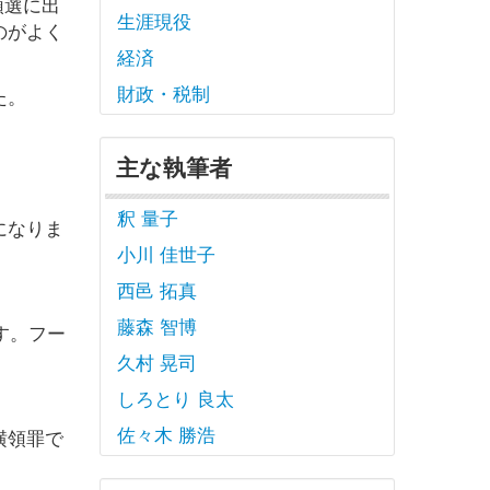
領選に出
生涯現役
のがよく
経済
財政・税制
た。
主な執筆者
釈 量子
になりま
小川 佳世子
西邑 拓真
藤森 智博
す。フー
久村 晃司
。
しろとり 良太
佐々木 勝浩
横領罪で