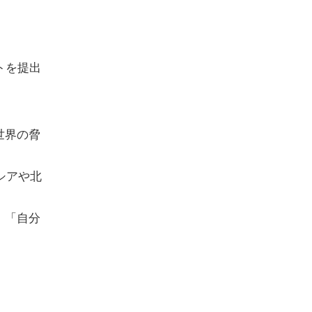
トを提出
。
世界の脅
シアや北
、「自分