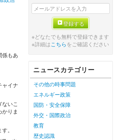
登録する
※どなたでも無料で登録できます
※詳細は
こちら
をご確認ください
関係もあ
ニュースカテゴリー
その他の時事問題
チャイナ
エネルギー政策
ぎないこ
国防・安全保障
わかりま
外交・国際政治
教育
ます。
歴史認識