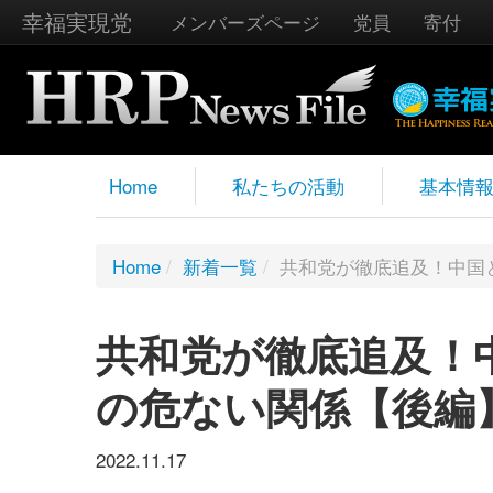
幸福実現党
メンバーズページ
党員
寄付
Home
私たちの活動
基本情
Home
/
新着一覧
/
共和党が徹底追及！中国
共和党が徹底追及！
の危ない関係【後編
2022.11.17