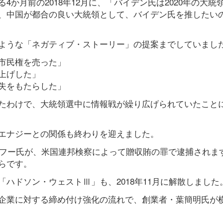
か月前の2018年12月に、「バイデン氏は2020年の大統
、中国が都合の良い大統領として、バイデン氏を推したい
ような「ネガティブ・ストーリー」の提案までしていまし
市民権を売った」
上げした」
失をもたらした」
たわけで、大統領選中に情報戦が繰り広げられていたこと
エナジーとの関係も終わりを迎えました。
・フー氏が、米国連邦検察によって贈収賄の罪で逮捕されま
らです。
ハドソン・ウェストⅢ」も、2018年11月に解散しました
企業に対する締め付け強化の流れで、創業者・葉簡明氏が