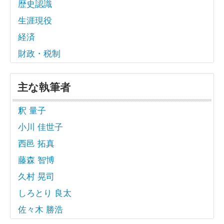
歴史認識
生涯現役
経済
財政・税制
主な執筆者
釈 量子
小川 佳世子
西邑 拓真
藤森 智博
久村 晃司
しろとり 良太
佐々木 勝浩