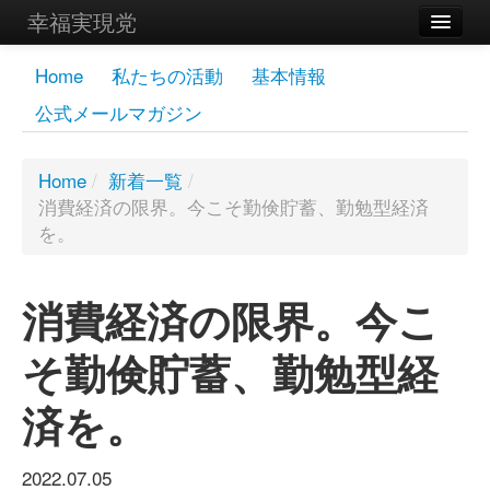
幸福実現党
メンバーズページ
Home
私たちの活動
基本情報
公式メールマガジン
党員
寄付
Home
/
新着一覧
/
消費経済の限界。今こそ勤倹貯蓄、勤勉型経済
お問い合わせ
を。
幸福の科学グループ
消費経済の限界。今こ
そ勤倹貯蓄、勤勉型経
済を。
2022.07.05