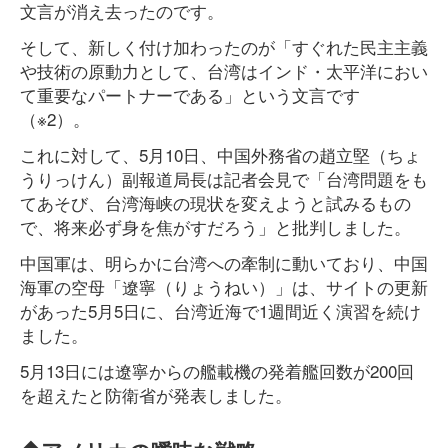
文言が消え去ったのです。
そして、新しく付け加わったのが「すぐれた民主主義
や技術の原動力として、台湾はインド・太平洋におい
て重要なパートナーである」という文言です
（※2）。
これに対して、5月10日、中国外務省の趙立堅（ちょ
うりっけん）副報道局長は記者会見で「台湾問題をも
てあそび、台湾海峡の現状を変えようと試みるもの
で、将来必ず身を焦がすだろう」と批判しました。
中国軍は、明らかに台湾への牽制に動いており、中国
海軍の空母「遼寧（りょうねい）」は、サイトの更新
があった5月5日に、台湾近海で1週間近く演習を続け
ました。
5月13日には遼寧からの艦載機の発着艦回数が200回
を超えたと防衛省が発表しました。