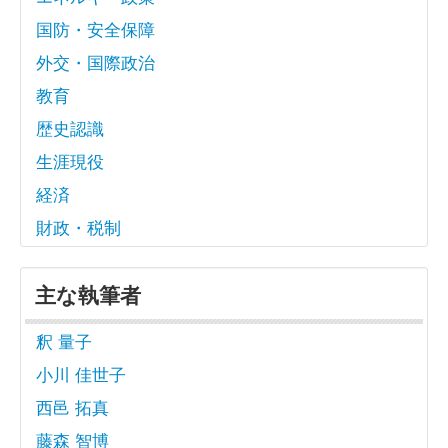
国防・安全保障
外交・国際政治
教育
歴史認識
生涯現役
経済
財政・税制
主な執筆者
釈 量子
小川 佳世子
西邑 拓真
藤森 智博