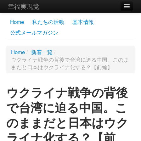
幸福実現党
メンバーズページ
Home
私たちの活動
基本情報
公式メールマガジン
党員
寄付
Home
/
新着一覧
/
ウクライナ戦争の背後で台湾に迫る中国。このま
お問い合わせ
まだと日本はウクライナ化する？【前編】
幸福の科学グループ
ウクライナ戦争の背後
で台湾に迫る中国。こ
のままだと日本はウク
ライナ化する？【前