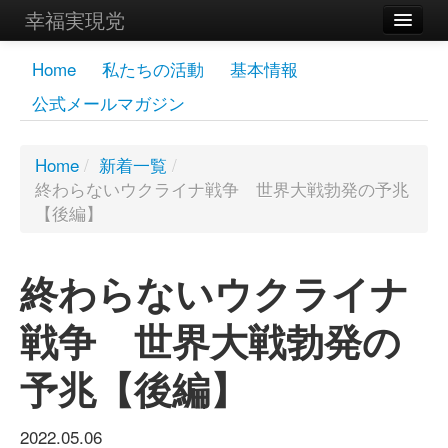
幸福実現党
メンバーズページ
Home
私たちの活動
基本情報
公式メールマガジン
党員
寄付
Home
/
新着一覧
/
終わらないウクライナ戦争 世界大戦勃発の予兆
お問い合わせ
【後編】
幸福の科学グループ
終わらないウクライナ
戦争 世界大戦勃発の
予兆【後編】
2022.05.06