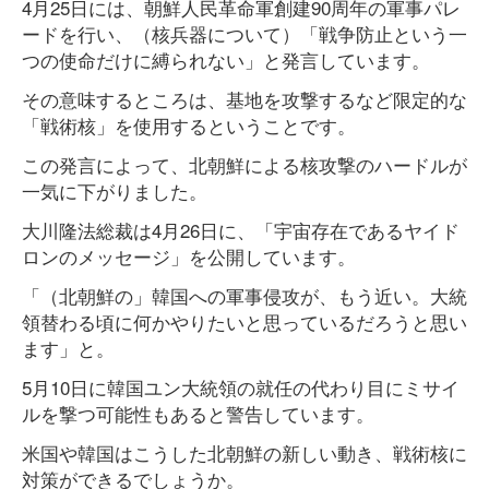
4月25日には、朝鮮人民革命軍創建90周年の軍事パレ
ードを行い、（核兵器について）「戦争防止という一
つの使命だけに縛られない」と発言しています。
その意味するところは、基地を攻撃するなど限定的な
「戦術核」を使用するということです。
この発言によって、北朝鮮による核攻撃のハードルが
一気に下がりました。
大川隆法総裁は4月26日に、「宇宙存在であるヤイド
ロンのメッセージ」を公開しています。
「（北朝鮮の」韓国への軍事侵攻が、もう近い。大統
領替わる頃に何かやりたいと思っているだろうと思い
ます」と。
5月10日に韓国ユン大統領の就任の代わり目にミサイ
ルを撃つ可能性もあると警告しています。
米国や韓国はこうした北朝鮮の新しい動き、戦術核に
対策ができるでしょうか。