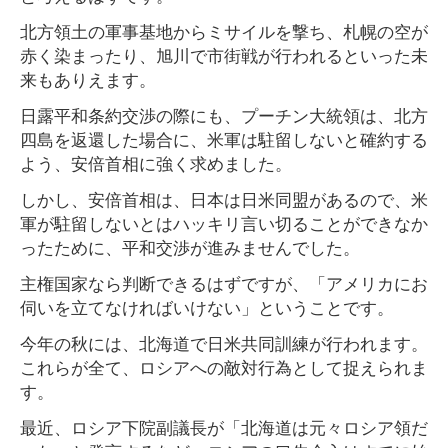
北方領土の軍事基地からミサイルを撃ち、札幌の空が
赤く染まったり、旭川で市街戦が行われるといった未
来もありえます。
日露平和条約交渉の際にも、プーチン大統領は、北方
四島を返還した場合に、米軍は駐留しないと確約する
よう、安倍首相に強く求めました。
しかし、安倍首相は、日本は日米同盟があるので、米
軍が駐留しないとはハッキリ言い切ることができなか
ったために、平和交渉が進みませんでした。
主権国家なら判断できるはずですが、「アメリカにお
伺いを立てなければいけない」ということです。
今年の秋には、北海道で日米共同訓練が行われます。
これらが全て、ロシアへの敵対行為として捉えられま
す。
最近、ロシア下院副議長が「北海道は元々ロシア領だ