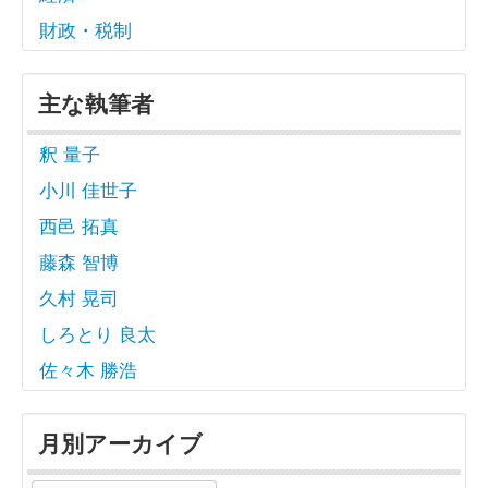
財政・税制
主な執筆者
釈 量子
小川 佳世子
西邑 拓真
藤森 智博
久村 晃司
しろとり 良太
佐々木 勝浩
月別アーカイブ