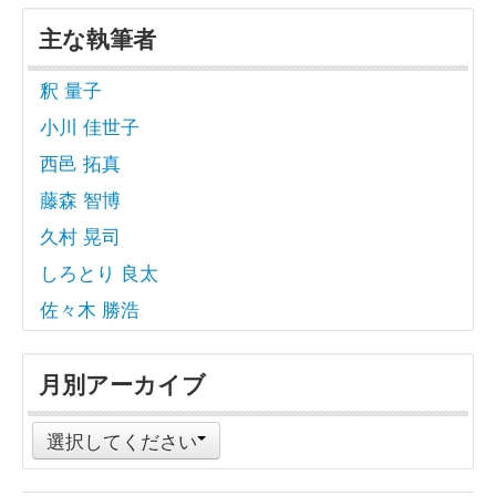
主な執筆者
釈 量子
小川 佳世子
西邑 拓真
藤森 智博
久村 晃司
しろとり 良太
佐々木 勝浩
月別アーカイブ
選択してください