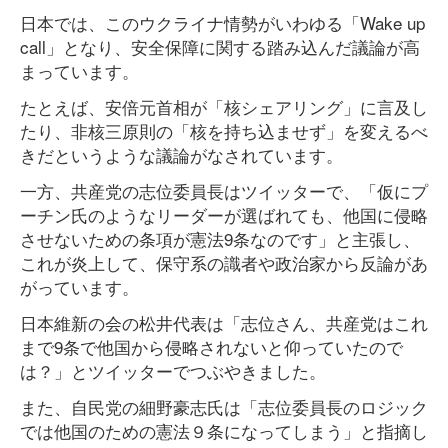
日本では、このウクライナ情勢がいわゆる「Wake up
call」となり、安全保障に関する踏み込んだ議論が高
まっています。
たとえば、安倍元首相が「核シェアリング」に言及し
たり、非核三原則の「核を持ち込ませず」を変えるべ
きだというような議論がなされています。
一方、共産党の志位委員長はツイッターで、「仮にプ
ーチン氏のようなリーダーが選ばれても、他国に侵略
させないための条項が憲法9条なのです」と主張し、
これが炎上して、保守系の識者や政治家から反論があ
がっています。
日本維新の会の松井代表は「志位さん、共産党はこれ
まで9条で他国から侵略されないと仰っていたので
は？」とツイッターでつぶやきました。
また、自民党の細野豪志氏は「志位委員長のロジック
では他国のための憲法９条になってしまう」と指摘し