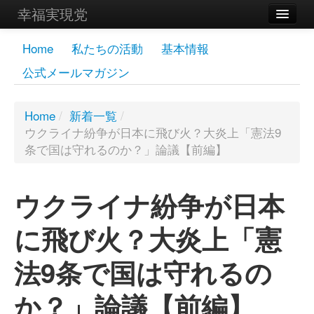
幸福実現党
メンバーズページ
Home
私たちの活動
基本情報
公式メールマガジン
党員
寄付
Home
/
新着一覧
/
ウクライナ紛争が日本に飛び火？大炎上「憲法9
お問い合わせ
条で国は守れるのか？」論議【前編】
幸福の科学グループ
ウクライナ紛争が日本
に飛び火？大炎上「憲
法9条で国は守れるの
か？」論議【前編】