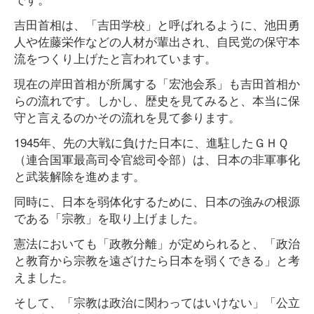
吉田首相は、「吉田学校」と呼ばれるように、池田勇
人や佐藤栄作などの人材が輩出され、自民党の保守本
流をつくり上げたと言われています。
現在の岸田首相が所属する「宏池会系」も吉田首相か
らの流れです。しかし、歴史を見てみると、本当に保
守と言えるのかその流れを見て参ります。
1945年、先の大戦に負けた日本に、進駐したＧＨＱ
（連合国軍最高司令官総司令部）は、日本の非軍事化
と武装解除を進めます。
同時に、日本を弱体化するために、日本の強みの根源
である「宗教」を取り上げました。
憲法においても「政教分離」が定められると、「政治
と教育から宗教を遠ざけたら日本を弱くできる」と考
えました。
そして、「宗教は政治に関わってはいけない」「公立