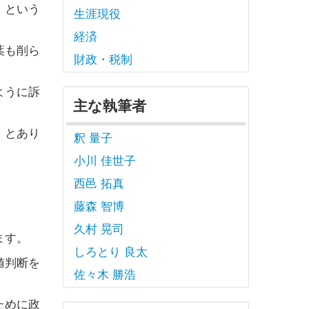
」という
生涯現役
経済
葉も削ら
財政・税制
ように訴
主な執筆者
」とあり
釈 量子
小川 佳世子
西邑 拓真
藤森 智博
久村 晃司
ます。
しろとり 良太
値判断を
佐々木 勝浩
ために政