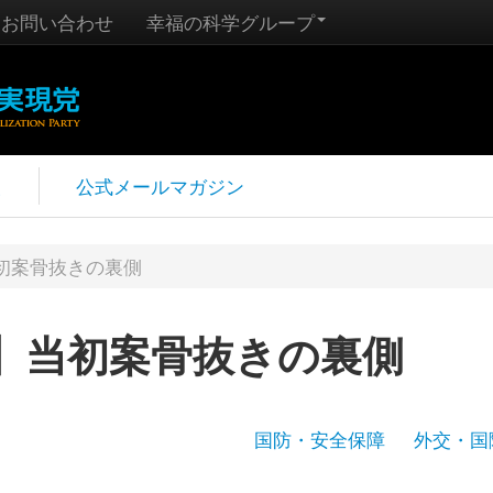
お問い合わせ
幸福の科学グループ
報
公式メールマガジン
当初案骨抜きの裏側
議】当初案骨抜きの裏側
国防・安全保障
外交・国