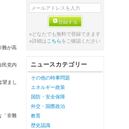
登録する
※どなたでも無料で登録できます
※詳細は
こちら
をご確認ください
非難が高
ニュースカテゴリー
自民党内
その他の時事問題
は望まし
エネルギー政策
国防・安全保障
外交・国際政治
な「非難
教育
歴史認識