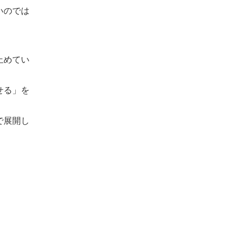
いのでは
。
止めてい
せる」を
で展開し