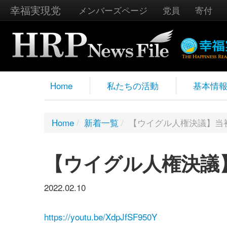
幸福実現党
メンバーズページ
党員
寄付
Home
私たちの活動
基本情
Home
/
新着一覧
/
【ウイグル人権決議】
【ウイグル人権決
2022.02.10
https://youtu.be/XdpJfSF950Y