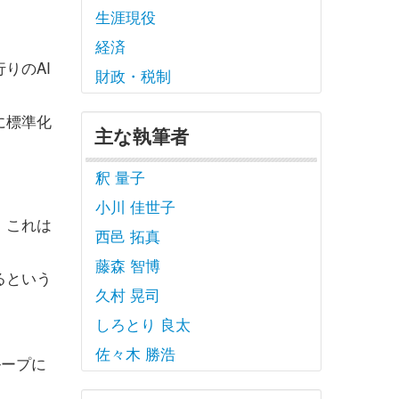
生涯現役
経済
りのAI
財政・税制
に標準化
主な執筆者
釈 量子
小川 佳世子
、これは
西邑 拓真
藤森 智博
るという
久村 晃司
しろとり 良太
佐々木 勝浩
ループに