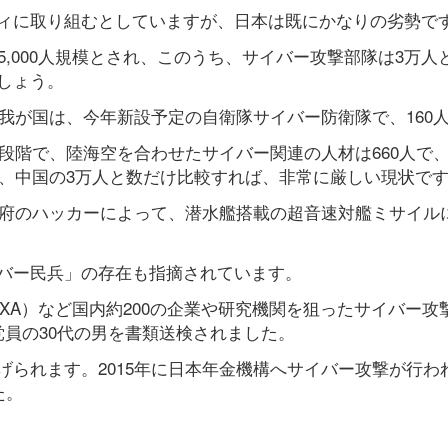
ィに取り組むとしていますが、日本は既にかなりの劣勢で
5,000人規模とされ、このうち、サイバー攻撃部隊は3万人
しょう。
。我が国は、今年新設予定の自衛隊サイバー防衛隊で、160
段階で、陸海空を合わせたサイバー関連の人材は660人で、2
が、中国の3万人と数だけ比較すれば、非常に厳しい現状で
政府のハッカーによって、潜水艦搭載の超音速対艦ミサイル
バー民兵」の存在も指摘されています。
AXA）など国内約200の企業や研究機関を狙ったサイバー攻
員の30代の男を書類送検されました。
られます。2015年に日本年金機構へサイバー攻撃が行わ
た。