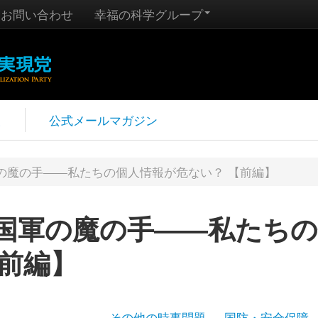
お問い合わせ
幸福の科学グループ
報
公式メールマガジン
の魔の手――私たちの個人情報が危ない？ 【前編】
国軍の魔の手――私たちの
【前編】
その他の時事問題
国防・安全保障