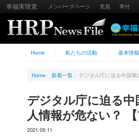
幸福実現党
メンバーズページ
党員
寄付
Home
私たちの活動
基本情
Home
/
新着一覧
/
デジタル庁に迫る中国軍
デジタル庁に迫る中
人情報が危ない？ 
2021.09.11