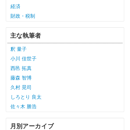
経済
財政・税制
主な執筆者
釈 量子
小川 佳世子
西邑 拓真
藤森 智博
久村 晃司
しろとり 良太
佐々木 勝浩
月別アーカイブ