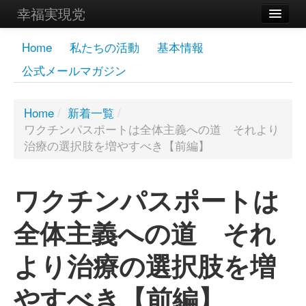
幸福実現党
メンバーズページ
Home
私たちの活動
基本情報
公式メールマガジン
党員
寄付
Home
/
新着一覧
/
ワクチンパスポートは全体主義への道 それより
お問い合わせ
治療の選択肢を増やすべき【前編】
幸福の科学グループ
ワクチンパスポートは
全体主義への道 それ
より治療の選択肢を増
やすべき【前編】