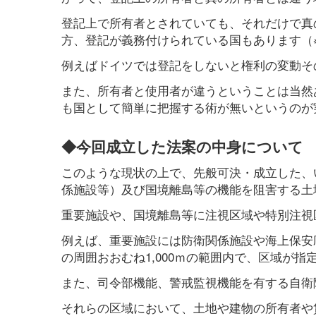
登記上で所有者とされていても、それだけで真
方、登記が義務付けられている国もあります（※
例えばドイツでは登記をしないと権利の変動そ
また、所有者と使用者が違うということは当然
も国として簡単に把握する術が無いというのが
◆今回成立した法案の中身について
このような現状の上で、先般可決・成立した、
係施設等）及び国境離島等の機能を阻害する土
重要施設や、国境離島等に注視区域や特別注視
例えば、重要施設には防衛関係施設や海上保安
の周囲おおむね1,000ｍの範囲内で、区域が
また、司令部機能、警戒監視機能を有する自衛
それらの区域において、土地や建物の所有者や