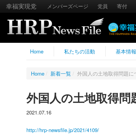
幸福実現党
メンバーズページ
党員
寄付
Home
私たちの活動
基本情
Home
/
新着一覧
/
外国人の土地取得問題に
外国人の土地取得問
2021.07.16
http://hrp-newsfile.jp/2021/4109/