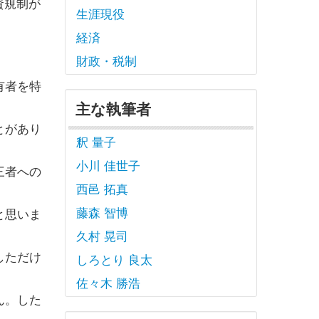
資規制が
生涯現役
経済
財政・税制
有者を特
主な執筆者
とがあり
釈 量子
小川 佳世子
三者への
西邑 拓真
藤森 智博
と思いま
久村 晃司
しただけ
しろとり 良太
佐々木 勝浩
ん。した