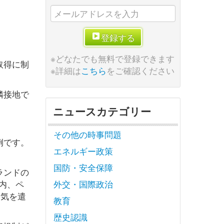
登録する
※どなたでも無料で登録できます
取得に制
※詳細は
こちら
をご確認ください
隣接地で
ニュースカテゴリー
その他の時事問題
例です。
エネルギー政策
国防・安全保障
ランドの
内、ペ
外交・国際政治
は気を遣
教育
歴史認識