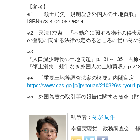
【参考】
※1 『領土消失 規制なき外国人の土地買収
ISBN978-4-04-082262-4
※2 民法177条 「不動産に関する物権の得
の登記に関する法律の定めるところに従いその
※3
『人口減少時代の土地問題』p.131～135 吉原祥子 中
『領土消失 規制なき外国人の土地買収』p.213～22
※4 『重要土地等調査法案の概要』内閣官房
https://www.cas.go.jp/jp/houan/210326/siryou1.p
※5 外国為替の取引等の報告に関する省令（財務
執筆者：
そが 周作
幸福実現党 政務調査会 都