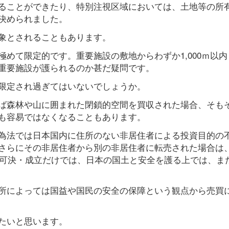
ることができたり、特別注視区域においては、土地等の所
決められました。
象とされることもあります。
めて限定的です。重要施設の敷地からわずか1,000ｍ以内
重要施設が護られるのか甚だ疑問です。
限定され過ぎてはいないでしょうか。
ば森林や山に囲まれた閉鎖的空間を買収された場合、そも
も容易ではなくなることもあります。
為法では日本国内に住所のない非居住者による投資目的の
さらにその非居住者から別の非居住者に転売された場合は
の可決・成立だけでは、日本の国土と安全を護る上では、ま
所によっては国益や国民の安全の保障という観点から売買
たいと思います。