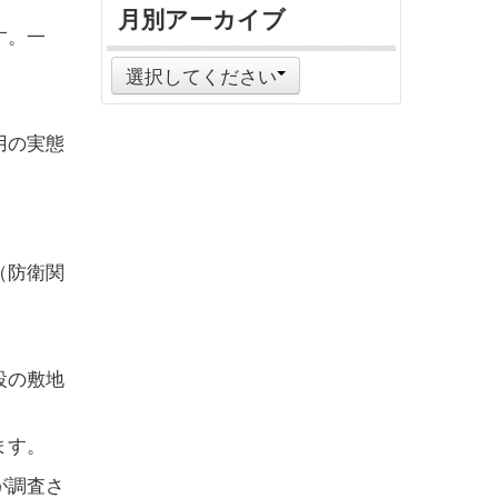
月別アーカイブ
す。一
選択してください
用の実態
（防衛関
。
設の敷地
ます。
が調査さ