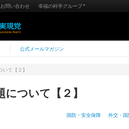
お問い合わせ
幸福の科学グループ
報
公式メールマガジン
ついて【２】
題について【２】
国防・安全保障
外交・国