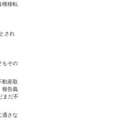
有権移転
とされ
そもその
不動産取
、報告義
だまだ不
に適さな